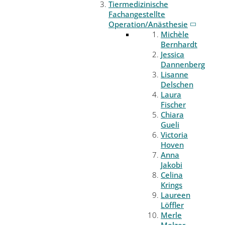
Tiermedizinische
Fachangestellte
Operation/Anästhesie
Michèle
Bernhardt
Jessica
Dannenberg
Lisanne
Delschen
Laura
Fischer
Chiara
Gueli
Victoria
Hoven
Anna
Jakobi
Celina
Krings
Laureen
Löffler
Merle