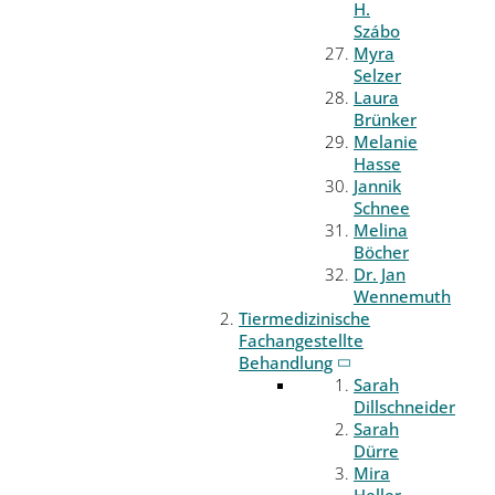
H.
Szábo
Myra
Selzer
Laura
Brünker
Melanie
Hasse
Jannik
Schnee
Melina
Böcher
Dr. Jan
Wennemuth
Tiermedizinische
Fachangestellte
Behandlung
Sarah
Dillschneider
Sarah
Dürre
Mira
Heller