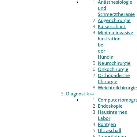
Anästhesiologie
und
Schmerztherapie
Augenchirurgie
Kaiserschnitt
Minimalinvasive
Kastration
bei
der
Hündin
Neurochirurgie
Onkochirurgie
Orthopädische
Chirurgie
Weichteilchirurgie
Diagnostik
Computertomogr
Endoskopie
Hausinternes
Labor
Röntgen
Ultraschall
Zahnröntgen