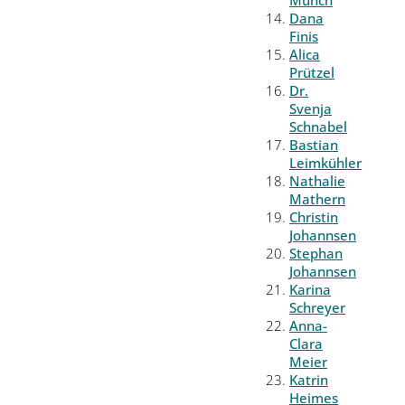
Münch
Dana
Finis
Alica
Prützel
Dr.
Svenja
Schnabel
Bastian
Leimkühler
Nathalie
Mathern
Christin
Johannsen
Stephan
Johannsen
Karina
Schreyer
Anna-
Clara
Meier
Katrin
Heimes