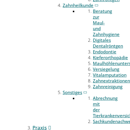
Zahnheilkunde
Beratung
zur
Maul-
und
Zahnhygiene
Digitales
Dentalröntgen
Endodontie
Kieferorthopädie
Maulhöhlenunter
Versiegelung
Vitalamputation
Zahnextraktionen
Zahnreinigung
Sonstiges
Abrechnung
mit
der
Tierkrankenversi
Sachkundenachwe
Praxis