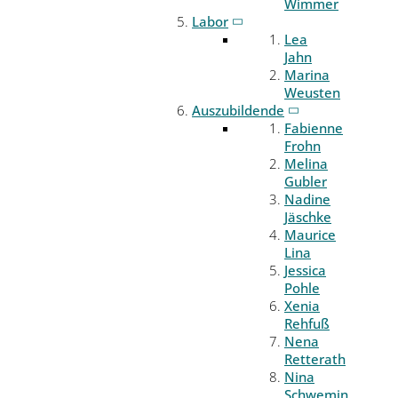
Wimmer
Labor
Lea
Jahn
Marina
Weusten
Auszubildende
Fabienne
Frohn
Melina
Gubler
Nadine
Jäschke
Maurice
Lina
Jessica
Pohle
Xenia
Rehfuß
Nena
Retterath
Nina
Schwemin