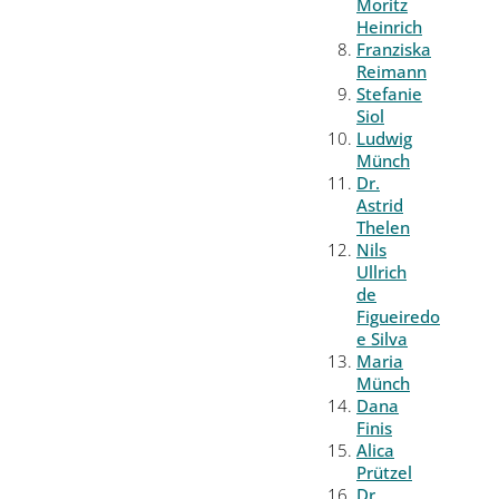
Moritz
Heinrich
Franziska
Reimann
Stefanie
Siol
Ludwig
Münch
Dr.
Astrid
Thelen
Nils
Ullrich
de
Figueiredo
e Silva
Maria
Münch
Dana
Finis
Alica
Prützel
Dr.