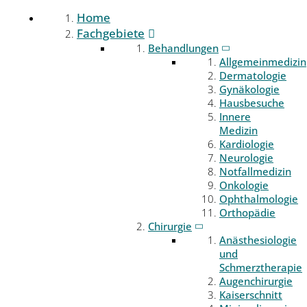
Home
Fachgebiete
Behandlungen
Allgemeinmedizin
Dermatologie
Gynäkologie
Hausbesuche
Innere
Medizin
Kardiologie
Neurologie
Notfallmedizin
Onkologie
Ophthalmologie
Orthopädie
Chirurgie
Anästhesiologie
und
Schmerztherapie
Augenchirurgie
Kaiserschnitt