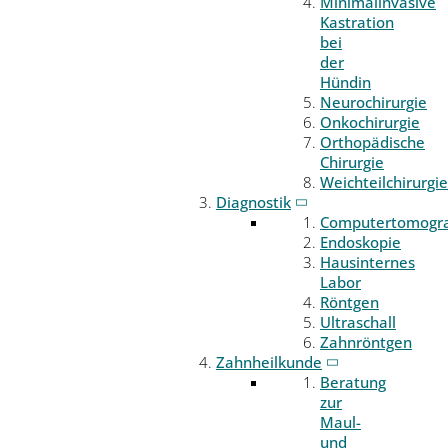
Minimalinvasive
Kastration
bei
der
Hündin
Neurochirurgie
Onkochirurgie
Orthopädische
Chirurgie
Weichteilchirurgie
Diagnostik
Computertomogr
Endoskopie
Hausinternes
Labor
Röntgen
Ultraschall
Zahnröntgen
Zahnheilkunde
Beratung
zur
Maul-
und