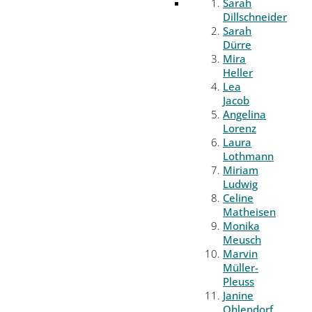
Sarah
Dillschneider
Sarah
Dürre
Mira
Heller
Lea
Jacob
Angelina
Lorenz
Laura
Lothmann
Miriam
Ludwig
Celine
Matheisen
Monika
Meusch
Marvin
Müller-
Pleuss
Janine
Ohlendorf