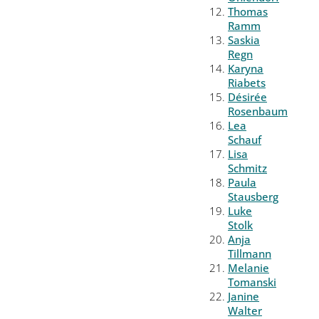
Thomas
Ramm
Saskia
Regn
Karyna
Riabets
Désirée
Rosenbaum
Lea
Schauf
Lisa
Schmitz
Paula
Stausberg
Luke
Stolk
Anja
Tillmann
Melanie
Tomanski
Janine
Walter