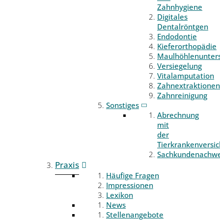
Zahnhygiene
Digitales
Dentalröntgen
Endodontie
Kieferorthopädie
Maulhöhlenunter
Versiegelung
Vitalamputation
Zahnextraktionen
Zahnreinigung
Sonstiges
Abrechnung
mit
der
Tierkrankenversi
Sachkundenachwe
Praxis
Häufige Fragen
Impressionen
Lexikon
News
Stellenangebote