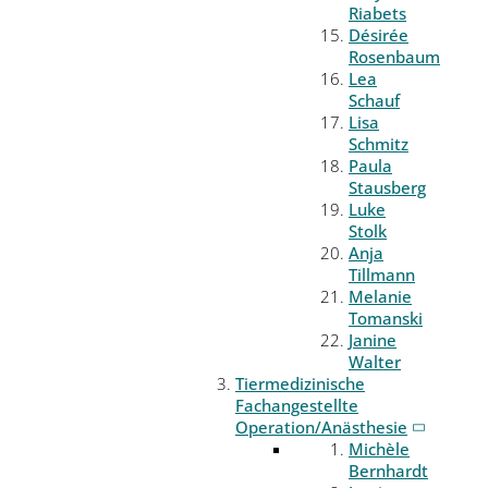
Riabets
Désirée
Rosenbaum
Lea
Schauf
Lisa
Schmitz
Paula
Stausberg
Luke
Stolk
Anja
Tillmann
Melanie
Tomanski
Janine
Walter
Tiermedizinische
Fachangestellte
Operation/Anästhesie
Michèle
Bernhardt