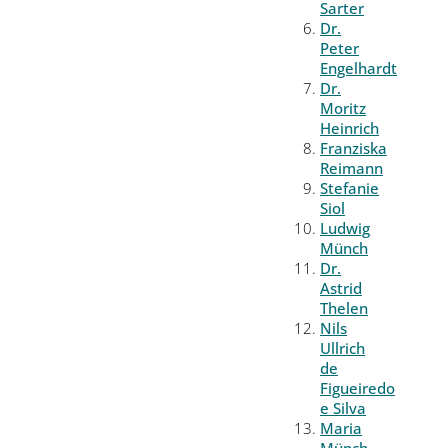
Sarter
Dr.
Peter
Engelhardt
Dr.
Moritz
Heinrich
Franziska
Reimann
Stefanie
Siol
Ludwig
Münch
Dr.
Astrid
Thelen
Nils
Ullrich
de
Figueiredo
e Silva
Maria