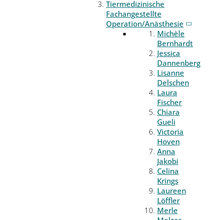
Tiermedizinische
Fachangestellte
Operation/Anästhesie
Michèle
Bernhardt
Jessica
Dannenberg
Lisanne
Delschen
Laura
Fischer
Chiara
Gueli
Victoria
Hoven
Anna
Jakobi
Celina
Krings
Laureen
Löffler
Merle