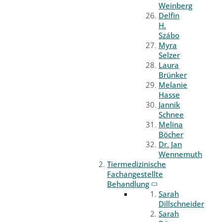
Weinberg
Delfin
H.
Szábo
Myra
Selzer
Laura
Brünker
Melanie
Hasse
Jannik
Schnee
Melina
Böcher
Dr. Jan
Wennemuth
Tiermedizinische
Fachangestellte
Behandlung
Sarah
Dillschneider
Sarah