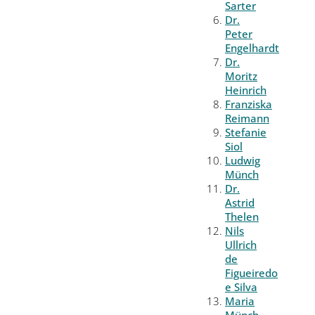
Sarter
Dr.
Peter
Engelhardt
Dr.
Moritz
Heinrich
Franziska
Reimann
Stefanie
Siol
Ludwig
Münch
Dr.
Astrid
Thelen
Nils
Ullrich
de
Figueiredo
e Silva
Maria