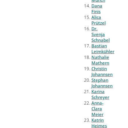
Münch
Dana
Finis
Alica
Prützel
Dr.
Svenja
Schnabel
Bastian
Leimkühler
Nathalie
Mathern
Christin
Johannsen
Stephan
Johannsen
Karina
Schreyer
Anna-
Clara
Meier
Katrin
Heimes