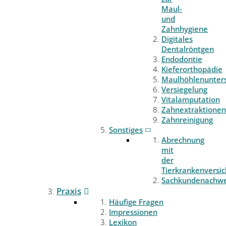
Maul-
und
Zahnhygiene
Digitales
Dentalröntgen
Endodontie
Kieferorthopädie
Maulhöhlenunter
Versiegelung
Vitalamputation
Zahnextraktionen
Zahnreinigung
Sonstiges
Abrechnung
mit
der
Tierkrankenversi
Sachkundenachwe
Praxis
Häufige Fragen
Impressionen
Lexikon