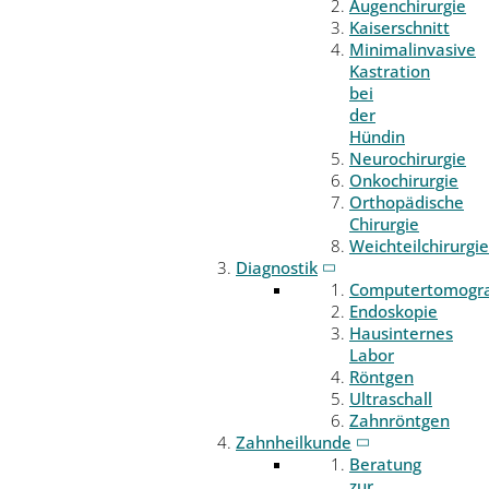
Augenchirurgie
Kaiserschnitt
Minimalinvasive
Kastration
bei
der
Hündin
Neurochirurgie
Onkochirurgie
Orthopädische
Chirurgie
Weichteilchirurgie
Diagnostik
Computertomogr
Endoskopie
Hausinternes
Labor
Röntgen
Ultraschall
Zahnröntgen
Zahnheilkunde
Beratung
zur