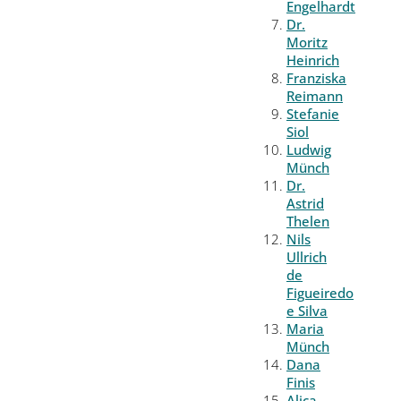
Engelhardt
Dr.
Moritz
Heinrich
Franziska
Reimann
Stefanie
Siol
Ludwig
Münch
Dr.
Astrid
Thelen
Nils
Ullrich
de
Figueiredo
e Silva
Maria
Münch
Dana
Finis
Alica