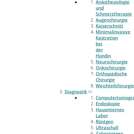
Anästhesiologie
und
Schmerztherapie
Augenchirurgie
Kaiserschnitt
Minimalinvasive
Kastration
bei
der
Hündin
Neurochirurgie
Onkochirurgie
Orthopädische
Chirurgie
Weichteilchirurgie
Diagnostik
Computertomogr
Endoskopie
Hausinternes
Labor
Röntgen
Ultraschall
Zahnröntgen