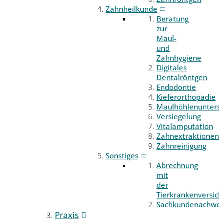
Zahnheilkunde
Beratung
zur
Maul-
und
Zahnhygiene
Digitales
Dentalröntgen
Endodontie
Kieferorthopädie
Maulhöhlenunter
Versiegelung
Vitalamputation
Zahnextraktionen
Zahnreinigung
Sonstiges
Abrechnung
mit
der
Tierkrankenversi
Sachkundenachwe
Praxis