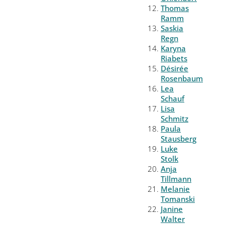
Thomas
Ramm
Saskia
Regn
Karyna
Riabets
Désirée
Rosenbaum
Lea
Schauf
Lisa
Schmitz
Paula
Stausberg
Luke
Stolk
Anja
Tillmann
Melanie
Tomanski
Janine
Walter