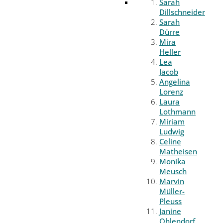
Sarah
Dillschneider
Sarah
Dürre
Mira
Heller
Lea
Jacob
Angelina
Lorenz
Laura
Lothmann
Miriam
Ludwig
Celine
Matheisen
Monika
Meusch
Marvin
Müller-
Pleuss
Janine
Ohlendorf