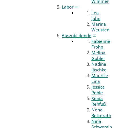
Wimmer
Labor
Lea
Jahn
Marina
Weusten
Auszubildende
Fabienne
Frohn
Melina
Gubler
Nadine
Jäschke
Maurice
Lina
Jessica
Pohle
Xenia
Rehfuß
Nena
Retterath
Nina
Schwemin