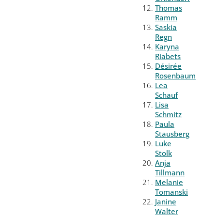
Thomas
Ramm
Saskia
Regn
Karyna
Riabets
Désirée
Rosenbaum
Lea
Schauf
Lisa
Schmitz
Paula
Stausberg
Luke
Stolk
Anja
Tillmann
Melanie
Tomanski
Janine
Walter