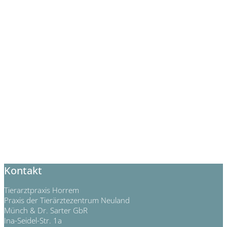
Kontakt
Tierarztpraxis Horrem
Praxis der Tierärztezentrum Neuland
Münch & Dr. Sarter GbR
Ina-Seidel-Str. 1a