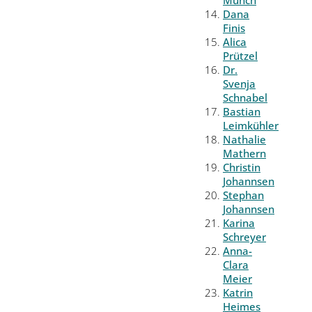
Münch
Dana
Finis
Alica
Prützel
Dr.
Svenja
Schnabel
Bastian
Leimkühler
Nathalie
Mathern
Christin
Johannsen
Stephan
Johannsen
Karina
Schreyer
Anna-
Clara
Meier
Katrin
Heimes