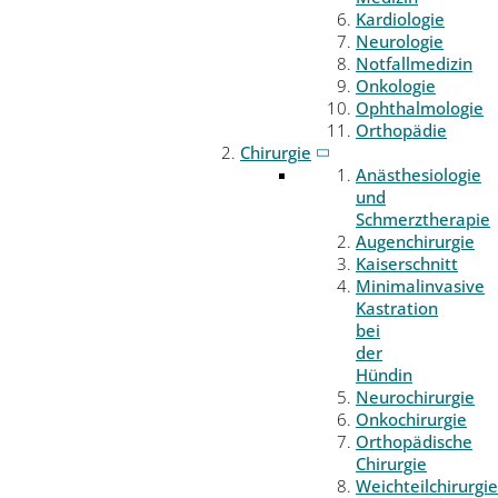
Kardiologie
Neurologie
Notfallmedizin
Onkologie
Ophthalmologie
Orthopädie
Chirurgie
Anästhesiologie
und
Schmerztherapie
Augenchirurgie
Kaiserschnitt
Minimalinvasive
Kastration
bei
der
Hündin
Neurochirurgie
Onkochirurgie
Orthopädische
Chirurgie
Weichteilchirurgie