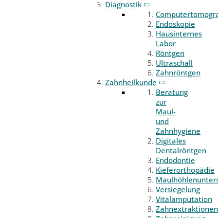
Diagnostik
Computertomogr
Endoskopie
Hausinternes
Labor
Röntgen
Ultraschall
Zahnröntgen
Zahnheilkunde
Beratung
zur
Maul-
und
Zahnhygiene
Digitales
Dentalröntgen
Endodontie
Kieferorthopädie
Maulhöhlenunter
Versiegelung
Vitalamputation
Zahnextraktionen