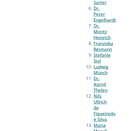
Sarter
Dr.
Peter
Engelhardt
Dr.
Moritz
Heinrich
Franziska
Reimann
Stefanie
Siol
Ludwig
Münch
Dr.
Astrid
Thelen
Nils
Ullrich
de
Figueiredo
e Silva
Maria