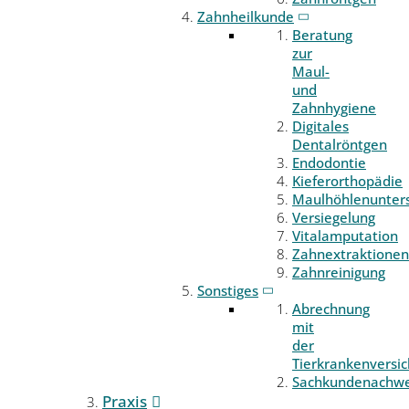
Zahnheilkunde
Beratung
zur
Maul-
und
Zahnhygiene
Digitales
Dentalröntgen
Endodontie
Kieferorthopädie
Maulhöhlenunter
Versiegelung
Vitalamputation
Zahnextraktionen
Zahnreinigung
Sonstiges
Abrechnung
mit
der
Tierkrankenversi
Sachkundenachwe
Praxis