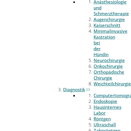
Anästhesiologie
und
Schmerztherapie
Augenchirurgie
Kaiserschnitt
Minimalinvasive
Kastration
bei
der
Hündin
Neurochirurgie
Onkochirurgie
Orthopädische
Chirurgie
Weichteilchirurgie
Diagnostik
Computertomogr
Endoskopie
Hausinternes
Labor
Röntgen
Ultraschall
Zahnröntgen