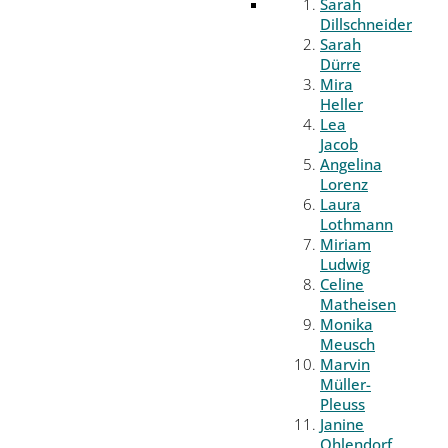
Sarah
Dillschneider
Sarah
Dürre
Mira
Heller
Lea
Jacob
Angelina
Lorenz
Laura
Lothmann
Miriam
Ludwig
Celine
Matheisen
Monika
Meusch
Marvin
Müller-
Pleuss
Janine
Ohlendorf