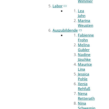
Wimmer
Labor
Lea
Jahn
Marina
Weusten
Auszubildende
Fabienne
Frohn
Melina
Gubler
Nadine
Jäschke
Maurice
Lina
Jessica
Pohle
Xenia
Rehfuß
Nena
Retterath
Nina
Schwemin