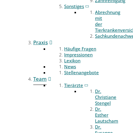
Zahnreinigung
Sonstiges
Abrechnung
mit
der
Tierkrankenversi
Sachkundenachwe
Praxis
Häufige Fragen
Impressionen
Lexikon
News
Stellenangebote
Team
Tierärzte
Dr.
Christiane
Stengel
Dr.
Esther
Lautscham
Dr.
Susanne