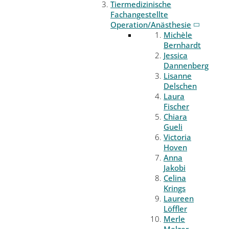
Tiermedizinische
Fachangestellte
Operation/Anästhesie
Michèle
Bernhardt
Jessica
Dannenberg
Lisanne
Delschen
Laura
Fischer
Chiara
Gueli
Victoria
Hoven
Anna
Jakobi
Celina
Krings
Laureen
Löffler
Merle