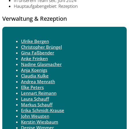
In unserem Team seit: Juni 2024
Hauptaufgabengebiet: Rezeption
Verwaltung & Rezeption
Ulrike Bergen
Christopher Brüngel
Gina Faßbender
Anke Frinken
Nadine Glasmacher
Anja Koenigs
Claudia Kulke
Andrea Menrath
Elke Peters
Lennart Reimann
Laura Schauff
Markus Schauff
Erika Schmidt-Krause
John Weusten
Kerstin Wiesbaum
Denise Wimmer