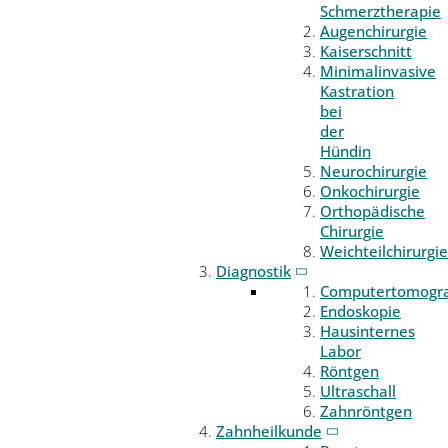
Schmerztherapie
Augenchirurgie
Kaiserschnitt
Minimalinvasive
Kastration
bei
der
Hündin
Neurochirurgie
Onkochirurgie
Orthopädische
Chirurgie
Weichteilchirurgie
Diagnostik
Computertomogr
Endoskopie
Hausinternes
Labor
Röntgen
Ultraschall
Zahnröntgen
Zahnheilkunde