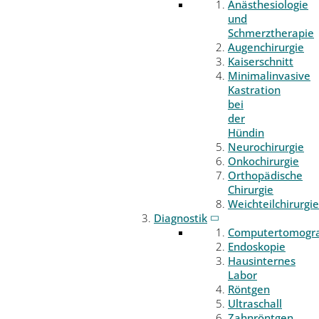
Anästhesiologie
und
Schmerztherapie
Augenchirurgie
Kaiserschnitt
Minimalinvasive
Kastration
bei
der
Hündin
Neurochirurgie
Onkochirurgie
Orthopädische
Chirurgie
Weichteilchirurgie
Diagnostik
Computertomogr
Endoskopie
Hausinternes
Labor
Röntgen
Ultraschall
Zahnröntgen