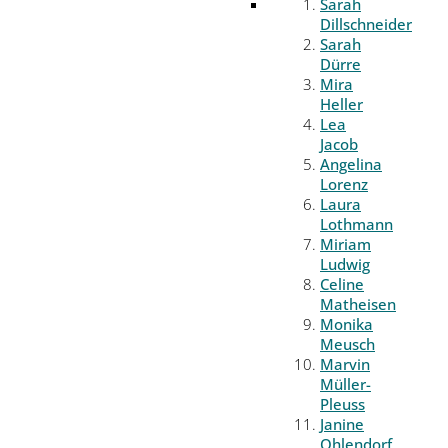
Sarah
Dillschneider
Sarah
Dürre
Mira
Heller
Lea
Jacob
Angelina
Lorenz
Laura
Lothmann
Miriam
Ludwig
Celine
Matheisen
Monika
Meusch
Marvin
Müller-
Pleuss
Janine
Ohlendorf