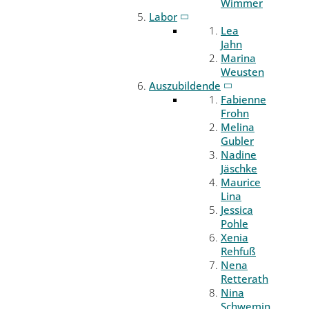
Wimmer
Labor
Lea
Jahn
Marina
Weusten
Auszubildende
Fabienne
Frohn
Melina
Gubler
Nadine
Jäschke
Maurice
Lina
Jessica
Pohle
Xenia
Rehfuß
Nena
Retterath
Nina
Schwemin