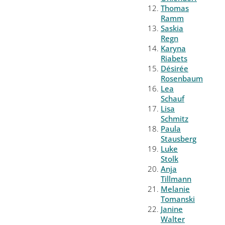
Thomas
Ramm
Saskia
Regn
Karyna
Riabets
Désirée
Rosenbaum
Lea
Schauf
Lisa
Schmitz
Paula
Stausberg
Luke
Stolk
Anja
Tillmann
Melanie
Tomanski
Janine
Walter