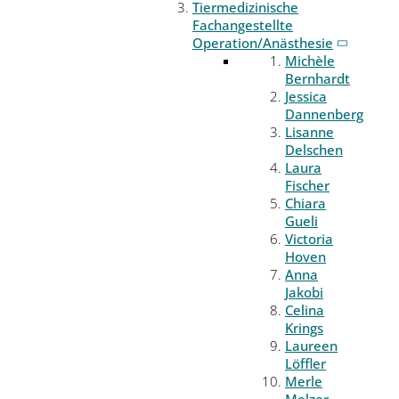
Tiermedizinische
Fachangestellte
Operation/Anästhesie
Michèle
Bernhardt
Jessica
Dannenberg
Lisanne
Delschen
Laura
Fischer
Chiara
Gueli
Victoria
Hoven
Anna
Jakobi
Celina
Krings
Laureen
Löffler
Merle