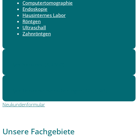
Computertomographie
Endoskopie
Hausinternes Labor
Röntgen
Ultraschall
Zahnröntgen
Flyer Narkosen
(8,9 MiB)
Flyer Tierkrankenversicherungen
(427,8 KiB)
Neukundenformular
Unsere Fachgebiete