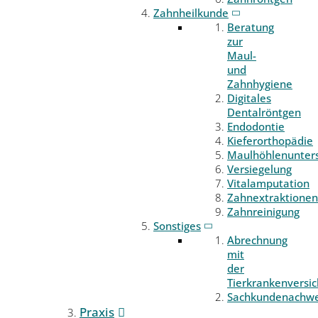
Zahnheilkunde
Beratung
zur
Maul-
und
Zahnhygiene
Digitales
Dentalröntgen
Endodontie
Kieferorthopädie
Maulhöhlenunter
Versiegelung
Vitalamputation
Zahnextraktionen
Zahnreinigung
Sonstiges
Abrechnung
mit
der
Tierkrankenversi
Sachkundenachwe
Praxis