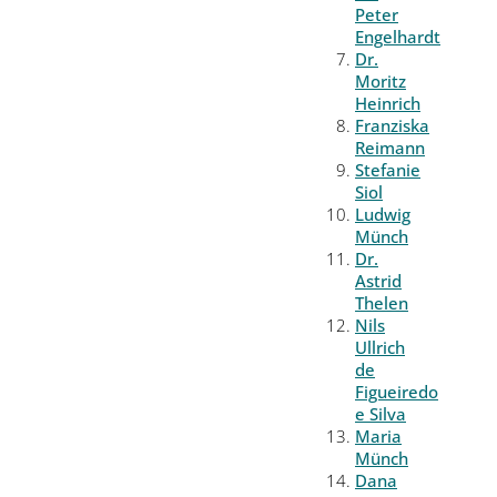
Peter
Engelhardt
Dr.
Moritz
Heinrich
Franziska
Reimann
Stefanie
Siol
Ludwig
Münch
Dr.
Astrid
Thelen
Nils
Ullrich
de
Figueiredo
e Silva
Maria
Münch
Dana