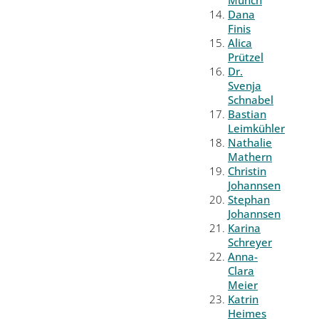
Münch
Dana
Finis
Alica
Prützel
Dr.
Svenja
Schnabel
Bastian
Leimkühler
Nathalie
Mathern
Christin
Johannsen
Stephan
Johannsen
Karina
Schreyer
Anna-
Clara
Meier
Katrin
Heimes