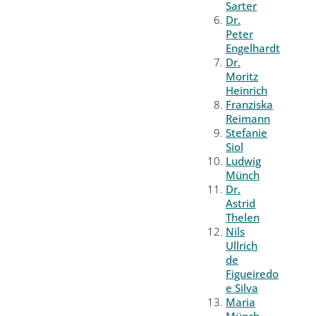
Sarter
Dr.
Peter
Engelhardt
Dr.
Moritz
Heinrich
Franziska
Reimann
Stefanie
Siol
Ludwig
Münch
Dr.
Astrid
Thelen
Nils
Ullrich
de
Figueiredo
e Silva
Maria