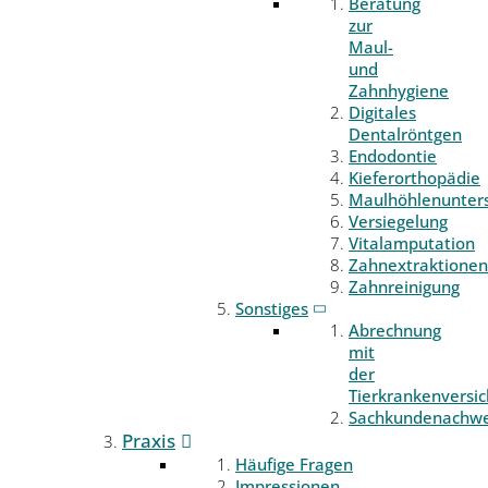
Beratung
zur
Maul-
und
Zahnhygiene
Digitales
Dentalröntgen
Endodontie
Kieferorthopädie
Maulhöhlenunter
Versiegelung
Vitalamputation
Zahnextraktionen
Zahnreinigung
Sonstiges
Abrechnung
mit
der
Tierkrankenversi
Sachkundenachwe
Praxis
Häufige Fragen
Impressionen