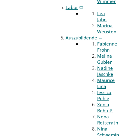
Wimmer
Labor
Lea
Jahn
Marina
Weusten
Auszubildende
Fabienne
Frohn
Melina
Gubler
Nadine
Jäschke
Maurice
Lina
Jessica
Pohle
Xenia
Rehfuß
Nena
Retterath
Nina
Schwemin