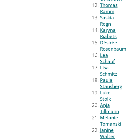
Thomas
Ramm
Saskia
Regn
Karyna
Riabets
Désirée
Rosenbaum
Lea
Schauf
Lisa
Schmitz
Paula
Stausberg
Luke
Stolk
Anja
Tillmann
Melanie
Tomanski
Janine
Walter