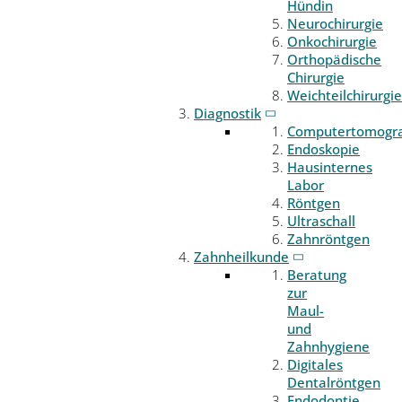
Hündin
Neurochirurgie
Onkochirurgie
Orthopädische
Chirurgie
Weichteilchirurgie
Diagnostik
Computertomogr
Endoskopie
Hausinternes
Labor
Röntgen
Ultraschall
Zahnröntgen
Zahnheilkunde
Beratung
zur
Maul-
und
Zahnhygiene
Digitales
Dentalröntgen
Endodontie