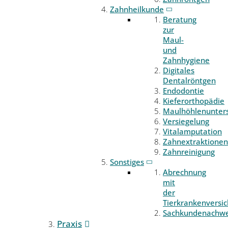
Zahnheilkunde
Beratung
zur
Maul-
und
Zahnhygiene
Digitales
Dentalröntgen
Endodontie
Kieferorthopädie
Maulhöhlenunter
Versiegelung
Vitalamputation
Zahnextraktionen
Zahnreinigung
Sonstiges
Abrechnung
mit
der
Tierkrankenversi
Sachkundenachwe
Praxis