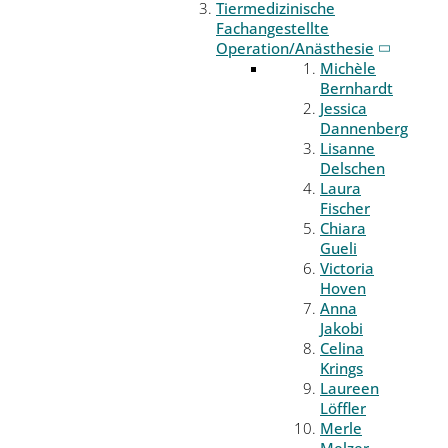
Tiermedizinische
Fachangestellte
Operation/Anästhesie
Michèle
Bernhardt
Jessica
Dannenberg
Lisanne
Delschen
Laura
Fischer
Chiara
Gueli
Victoria
Hoven
Anna
Jakobi
Celina
Krings
Laureen
Löffler
Merle