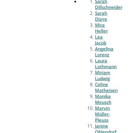
Sarah
Dillschneider
Sarah
Dürre
Mira
Heller
Lea
Jacob
Angelina
Lorenz
Laura
Lothmann
Miriam
Ludwig
Celine
Matheisen
Monika
Meusch
Marvin
Müller-
Pleuss
Janine
Ohlendorf