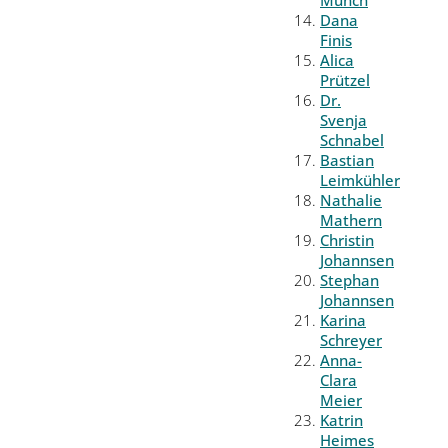
Münch
Dana
Finis
Alica
Prützel
Dr.
Svenja
Schnabel
Bastian
Leimkühler
Nathalie
Mathern
Christin
Johannsen
Stephan
Johannsen
Karina
Schreyer
Anna-
Clara
Meier
Katrin
Heimes