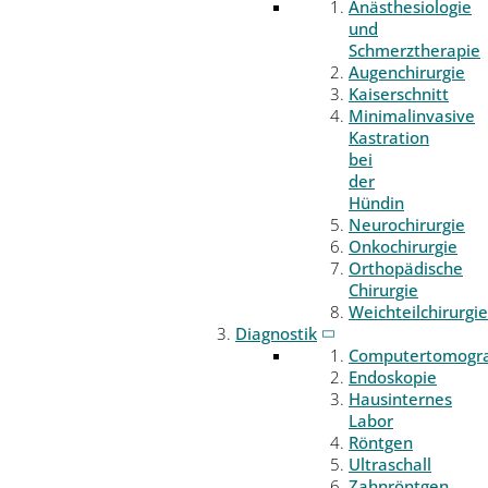
Anästhesiologie
und
Schmerztherapie
Augenchirurgie
Kaiserschnitt
Minimalinvasive
Kastration
bei
der
Hündin
Neurochirurgie
Onkochirurgie
Orthopädische
Chirurgie
Weichteilchirurgie
Diagnostik
Computertomogr
Endoskopie
Hausinternes
Labor
Röntgen
Ultraschall
Zahnröntgen