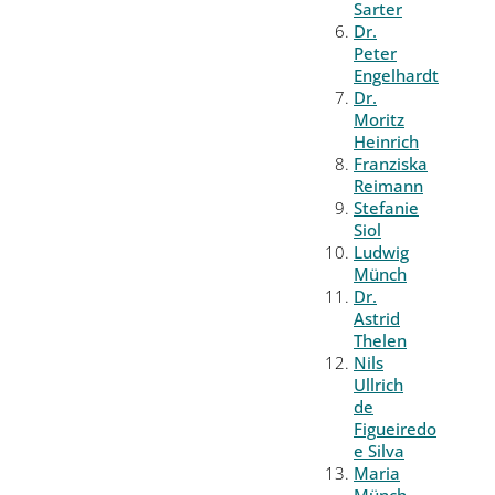
Sarter
Dr.
Peter
Engelhardt
Dr.
Moritz
Heinrich
Franziska
Reimann
Stefanie
Siol
Ludwig
Münch
Dr.
Astrid
Thelen
Nils
Ullrich
de
Figueiredo
e Silva
Maria