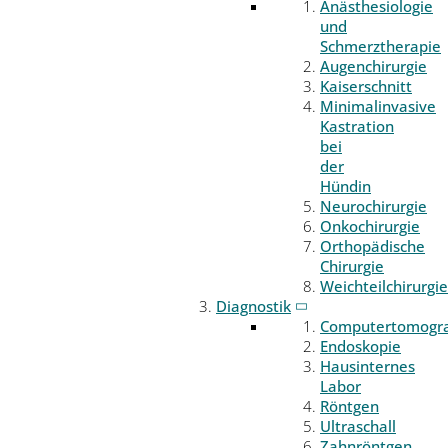
Anästhesiologie
und
Schmerztherapie
Augenchirurgie
Kaiserschnitt
Minimalinvasive
Kastration
bei
der
Hündin
Neurochirurgie
Onkochirurgie
Orthopädische
Chirurgie
Weichteilchirurgie
Diagnostik
Computertomogr
Endoskopie
Hausinternes
Labor
Röntgen
Ultraschall
Zahnröntgen