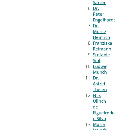
Sarter
Dr.
Peter
Engelhardt
Dr.
Moritz
Heinrich
Franziska
Reimann
Stefanie
Siol
Ludwig
Münch
Dr.
Astrid
Thelen
Nils
Ullrich
de
Figueiredo
e Silva
Maria