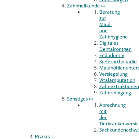
Zahnheilkunde
Beratung
zur
Maul-
und
Zahnhygiene
Digitales
Dentalröntgen
Endodontie
Kieferorthopädie
Maulhöhlenunter
Versiegelung
Vitalamputation
Zahnextraktionen
Zahnreinigung
Sonstiges
Abrechnung
mit
der
Tierkrankenversi
Sachkundenachwe
Praxis