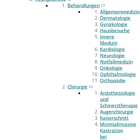
Behandlungen
Allgemeinmedizin
Dermatologie
Gynäkologie
Hausbesuche
Innere
Medizin
Kardiologie
Neurologie
Notfallmedizin
Onkologie
Ophthalmologie
Orthopädie
Chirurgie
Anästhesiologie
und
Schmerztherapie
Augenchirurgie
Kaiserschnitt
Minimalinvasive
Kastration
bei