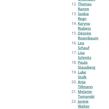
Thomas
Ramm
Saskia
Regn
Karyna
Riabets
Désirée
Rosenbaum
Lea
Schauf
Lisa
Schmitz
Paula
Stausberg
Luke
Stolk
Anja
Tillmann
Melanie
Tomanski
Janine
Walter