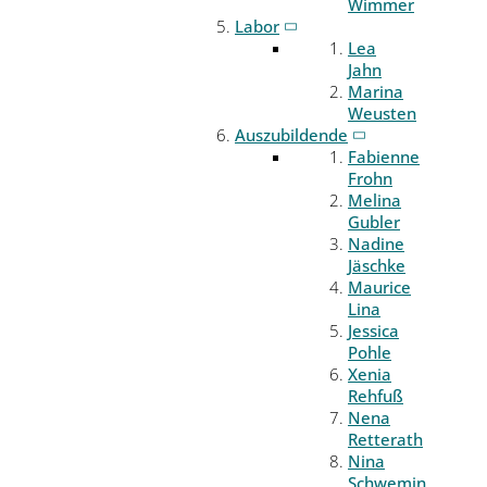
Wimmer
Labor
Lea
Jahn
Marina
Weusten
Auszubildende
Fabienne
Frohn
Melina
Gubler
Nadine
Jäschke
Maurice
Lina
Jessica
Pohle
Xenia
Rehfuß
Nena
Retterath
Nina
Schwemin