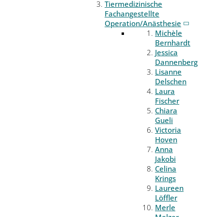
Tiermedizinische
Fachangestellte
Operation/Anästhesie
Michèle
Bernhardt
Jessica
Dannenberg
Lisanne
Delschen
Laura
Fischer
Chiara
Gueli
Victoria
Hoven
Anna
Jakobi
Celina
Krings
Laureen
Löffler
Merle