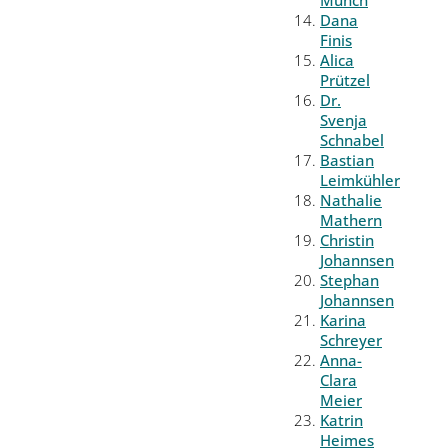
Münch
Dana
Finis
Alica
Prützel
Dr.
Svenja
Schnabel
Bastian
Leimkühler
Nathalie
Mathern
Christin
Johannsen
Stephan
Johannsen
Karina
Schreyer
Anna-
Clara
Meier
Katrin
Heimes