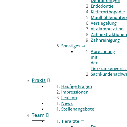
Dentalröntgen
Endodontie
Kieferorthopädie
Maulhöhlenunter
Versiegelung
Vitalamputation
Zahnextraktionen
Zahnreinigung
Sonstiges
Abrechnung
mit
der
Tierkrankenversi
Sachkundenachwe
Praxis
Häufige Fragen
Impressionen
Lexikon
News
Stellenangebote
Team
Tierärzte
Dr.