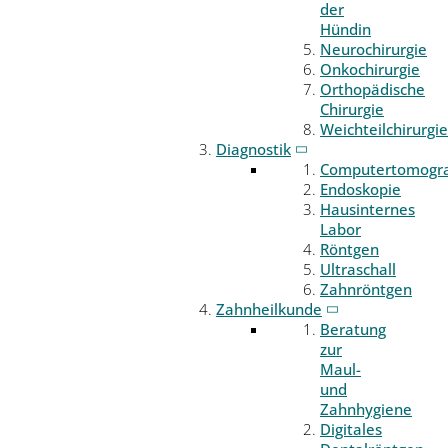
der
Hündin
Neurochirurgie
Onkochirurgie
Orthopädische
Chirurgie
Weichteilchirurgie
Diagnostik
Computertomogr
Endoskopie
Hausinternes
Labor
Röntgen
Ultraschall
Zahnröntgen
Zahnheilkunde
Beratung
zur
Maul-
und
Zahnhygiene
Digitales