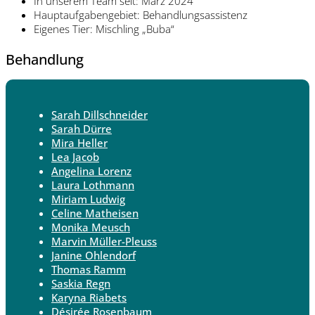
In unserem Team seit: März 2024
Hauptaufgabengebiet: Behandlungsassistenz
Eigenes Tier: Mischling „Buba“
Behandlung
Sarah Dillschneider
Sarah Dürre
Mira Heller
Lea Jacob
Angelina Lorenz
Laura Lothmann
Miriam Ludwig
Celine Matheisen
Monika Meusch
Marvin Müller-Pleuss
Janine Ohlendorf
Thomas Ramm
Saskia Regn
Karyna Riabets
Désirée Rosenbaum