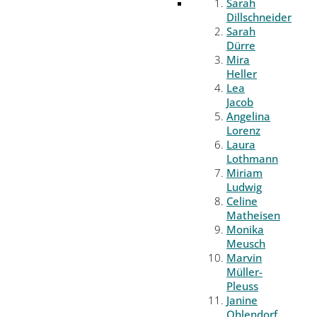
Sarah
Dillschneider
Sarah
Dürre
Mira
Heller
Lea
Jacob
Angelina
Lorenz
Laura
Lothmann
Miriam
Ludwig
Celine
Matheisen
Monika
Meusch
Marvin
Müller-
Pleuss
Janine
Ohlendorf