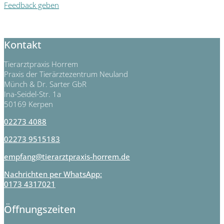
Feedback geben
Kontakt
Tierarztpraxis Horrem
Praxis der Tierärztezentrum Neuland
Münch & Dr. Sarter GbR
Ina-Seidel-Str. 1a
50169 Kerpen
02273 4088
02273 9515183
empfang@tierarztpraxis-horrem.de
Nachrichten per WhatsApp:
0173 4317021
Öffnungszeiten