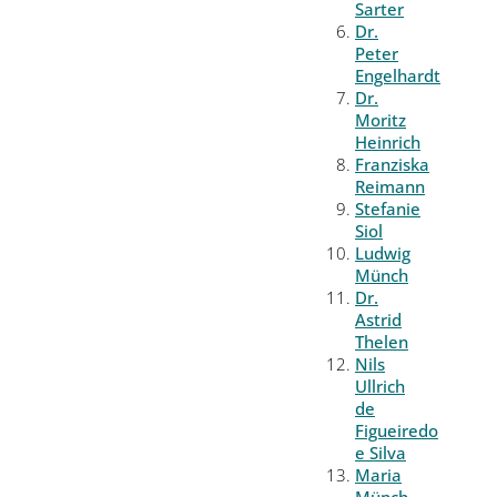
Sarter
Dr.
Peter
Engelhardt
Dr.
Moritz
Heinrich
Franziska
Reimann
Stefanie
Siol
Ludwig
Münch
Dr.
Astrid
Thelen
Nils
Ullrich
de
Figueiredo
e Silva
Maria