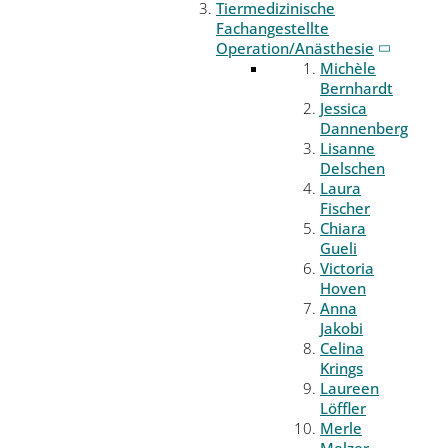
Tiermedizinische
Fachangestellte
Operation/Anästhesie
Michèle
Bernhardt
Jessica
Dannenberg
Lisanne
Delschen
Laura
Fischer
Chiara
Gueli
Victoria
Hoven
Anna
Jakobi
Celina
Krings
Laureen
Löffler
Merle