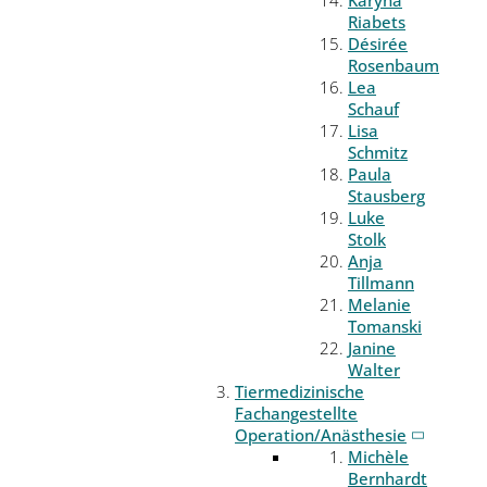
Riabets
Désirée
Rosenbaum
Lea
Schauf
Lisa
Schmitz
Paula
Stausberg
Luke
Stolk
Anja
Tillmann
Melanie
Tomanski
Janine
Walter
Tiermedizinische
Fachangestellte
Operation/Anästhesie
Michèle
Bernhardt