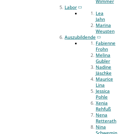
Wimmer
Labor
Lea
Jahn
Marina
Weusten
Auszubildende
Fabienne
Frohn
Melina
Gubler
Nadine
Jäschke
Maurice
Lina
Jessica
Pohle
Xenia
Rehfuß
Nena
Retterath
Nina
Schwemin