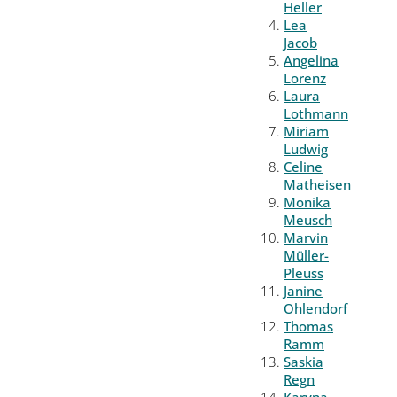
Heller
Lea
Jacob
Angelina
Lorenz
Laura
Lothmann
Miriam
Ludwig
Celine
Matheisen
Monika
Meusch
Marvin
Müller-
Pleuss
Janine
Ohlendorf
Thomas
Ramm
Saskia
Regn
Karyna