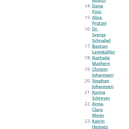
Münch
Dana
Finis
Alica
Prützel
Dr.
Svenja
Schnabel
Bastian
Leimkühler
Nathalie
Mathern
Christin
Johannsen
Stephan
Johannsen
Karina
Schreyer
Anna-
Clara
Meier
Katrin
Heimes