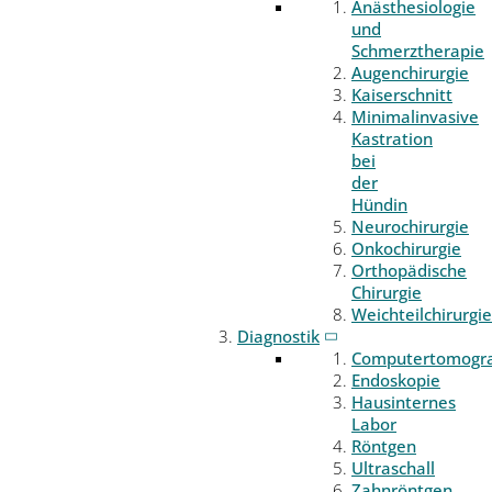
Anästhesiologie
und
Schmerztherapie
Augenchirurgie
Kaiserschnitt
Minimalinvasive
Kastration
bei
der
Hündin
Neurochirurgie
Onkochirurgie
Orthopädische
Chirurgie
Weichteilchirurgie
Diagnostik
Computertomogr
Endoskopie
Hausinternes
Labor
Röntgen
Ultraschall
Zahnröntgen