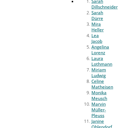
Sarah
Dillschneider
Sarah
Dürre
Mira
Heller
Lea
Jacob
Angelina
Lorenz
Laura
Lothmann
Miriam
Ludwig
Celine
Matheisen
Monika
Meusch
Marvin
Müller-
Pleuss
Janine
Ohlendorf