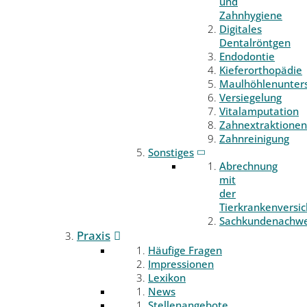
und
Zahnhygiene
Digitales
Dentalröntgen
Endodontie
Kieferorthopädie
Maulhöhlenunter
Versiegelung
Vitalamputation
Zahnextraktionen
Zahnreinigung
Sonstiges
Abrechnung
mit
der
Tierkrankenversi
Sachkundenachwe
Praxis
Häufige Fragen
Impressionen
Lexikon
News
Stellenangebote