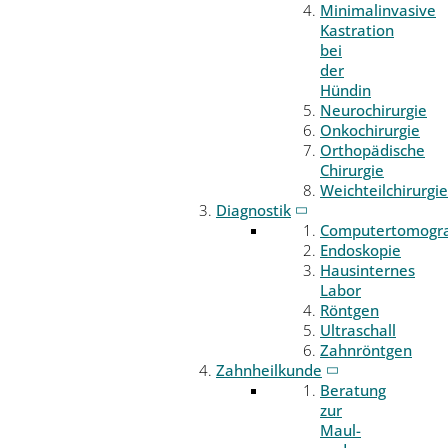
Minimalinvasive
Kastration
bei
der
Hündin
Neurochirurgie
Onkochirurgie
Orthopädische
Chirurgie
Weichteilchirurgie
Diagnostik
Computertomogr
Endoskopie
Hausinternes
Labor
Röntgen
Ultraschall
Zahnröntgen
Zahnheilkunde
Beratung
zur
Maul-