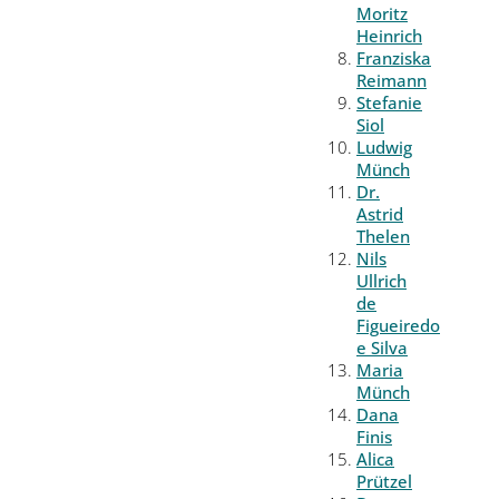
Moritz
Heinrich
Franziska
Reimann
Stefanie
Siol
Ludwig
Münch
Dr.
Astrid
Thelen
Nils
Ullrich
de
Figueiredo
e Silva
Maria
Münch
Dana
Finis
Alica
Prützel