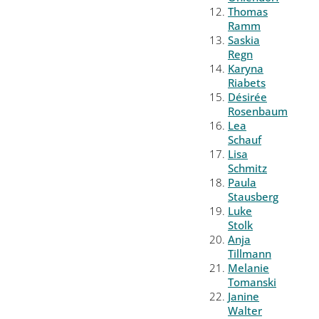
Thomas
Ramm
Saskia
Regn
Karyna
Riabets
Désirée
Rosenbaum
Lea
Schauf
Lisa
Schmitz
Paula
Stausberg
Luke
Stolk
Anja
Tillmann
Melanie
Tomanski
Janine
Walter