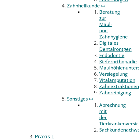
Zahnheilkunde
Beratung
zur
Maul-
und
Zahnhygiene
Digitales
Dentalröntgen
Endodontie
Kieferorthopädie
Maulhöhlenunter
Versiegelung
Vitalamputation
Zahnextraktionen
Zahnreinigung
Sonstiges
Abrechnung
mit
der
Tierkrankenversi
Sachkundenachwe
Praxis