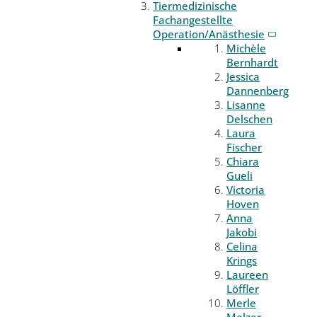
Tiermedizinische
Fachangestellte
Operation/Anästhesie
Michèle
Bernhardt
Jessica
Dannenberg
Lisanne
Delschen
Laura
Fischer
Chiara
Gueli
Victoria
Hoven
Anna
Jakobi
Celina
Krings
Laureen
Löffler
Merle