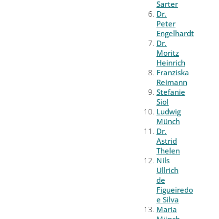
Sarter
Dr.
Peter
Engelhardt
Dr.
Moritz
Heinrich
Franziska
Reimann
Stefanie
Siol
Ludwig
Münch
Dr.
Astrid
Thelen
Nils
Ullrich
de
Figueiredo
e Silva
Maria