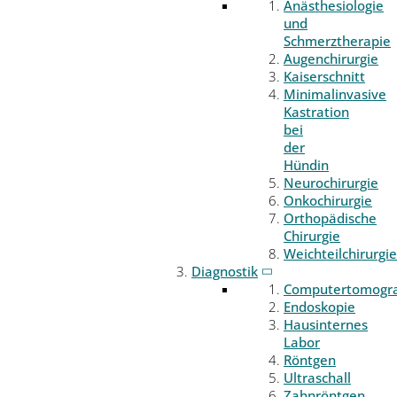
Anästhesiologie
und
Schmerztherapie
Augenchirurgie
Kaiserschnitt
Minimalinvasive
Kastration
bei
der
Hündin
Neurochirurgie
Onkochirurgie
Orthopädische
Chirurgie
Weichteilchirurgie
Diagnostik
Computertomogr
Endoskopie
Hausinternes
Labor
Röntgen
Ultraschall
Zahnröntgen