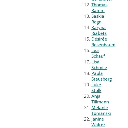
Thomas
Ramm
Saskia
Regn
Karyna
Riabets
Désirée
Rosenbaum
Lea
Schauf
Lisa
Schmitz
Paula
Stausberg
Luke
Stolk
Anja
Tillmann
Melanie
Tomanski
Janine
Walter