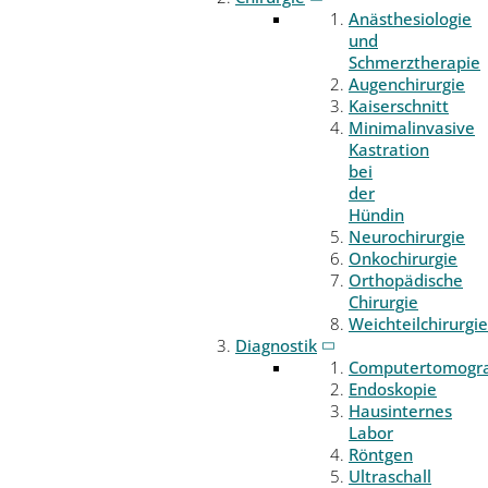
Anästhesiologie
und
Schmerztherapie
Augenchirurgie
Kaiserschnitt
Minimalinvasive
Kastration
bei
der
Hündin
Neurochirurgie
Onkochirurgie
Orthopädische
Chirurgie
Weichteilchirurgie
Diagnostik
Computertomogr
Endoskopie
Hausinternes
Labor
Röntgen
Ultraschall