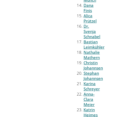
Münch
Dana
Finis
Alica
Prützel
Dr.
Svenja
Schnabel
Bastian
Leimkühler
Nathalie
Mathern
Christin
Johannsen
Stephan
Johannsen
Karina
Schreyer
Anna-
Clara
Meier
Katrin
Heimes