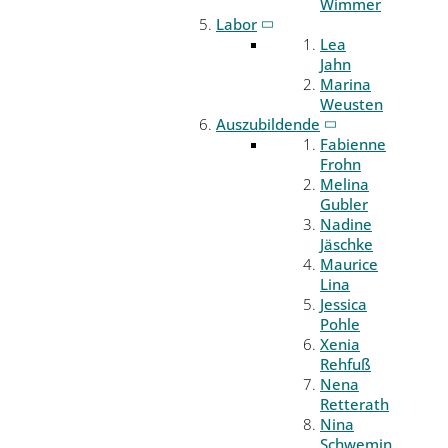
Wimmer
Labor
Lea
Jahn
Marina
Weusten
Auszubildende
Fabienne
Frohn
Melina
Gubler
Nadine
Jäschke
Maurice
Lina
Jessica
Pohle
Xenia
Rehfuß
Nena
Retterath
Nina
Schwemin