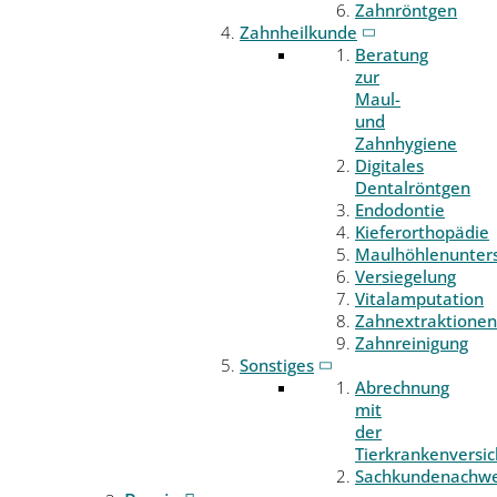
Zahnröntgen
Zahnheilkunde
Beratung
zur
Maul-
und
Zahnhygiene
Digitales
Dentalröntgen
Endodontie
Kieferorthopädie
Maulhöhlenunter
Versiegelung
Vitalamputation
Zahnextraktionen
Zahnreinigung
Sonstiges
Abrechnung
mit
der
Tierkrankenversi
Sachkundenachwe