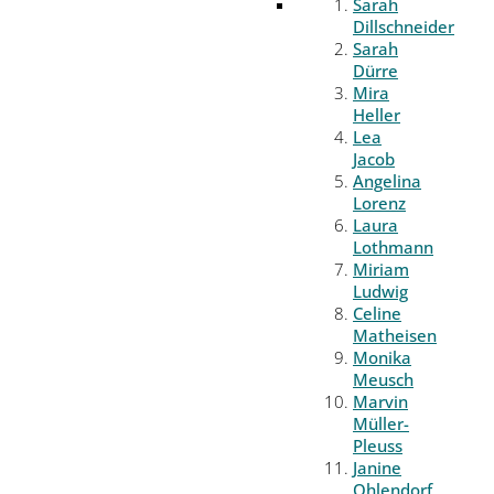
Sarah
Dillschneider
Sarah
Dürre
Mira
Heller
Lea
Jacob
Angelina
Lorenz
Laura
Lothmann
Miriam
Ludwig
Celine
Matheisen
Monika
Meusch
Marvin
Müller-
Pleuss
Janine
Ohlendorf