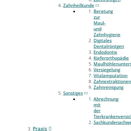
Zahnheilkunde
Beratung
zur
Maul-
und
Zahnhygiene
Digitales
Dentalröntgen
Endodontie
Kieferorthopädie
Maulhöhlenunter
Versiegelung
Vitalamputation
Zahnextraktionen
Zahnreinigung
Sonstiges
Abrechnung
mit
der
Tierkrankenversi
Sachkundenachwe
Praxis