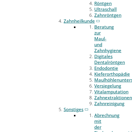
Röntgen
Ultraschall
Zahnröntgen
Zahnheilkunde
Beratung
zur
Maul-
und
Zahnhygiene
Digitales
Dentalröntgen
Endodontie
Kieferorthopädie
Maulhöhlenunter
Versiegelung
Vitalamputation
Zahnextraktionen
Zahnreinigung
Sonstiges
Abrechnung
mit
der