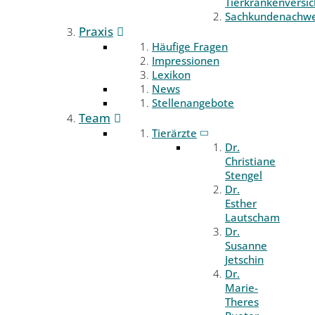
Tierkrankenversi
Sachkundenachwe
Praxis
Häufige Fragen
Impressionen
Lexikon
News
Stellenangebote
Team
Tierärzte
Dr.
Christiane
Stengel
Dr.
Esther
Lautscham
Dr.
Susanne
Jetschin
Dr.
Marie-
Theres