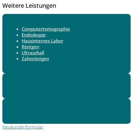
Weitere Leistungen
Computertomographie
Endoskopie
Hausinternes Labor
Röntgen
Ultraschall
Zahnröntgen
Flyer Narkosen
(8,9 MiB)
Flyer Tierkrankenversicherungen
(427,8 KiB)
Neukundenformular