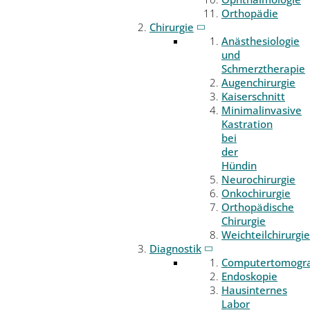
Orthopädie
Chirurgie
Anästhesiologie
und
Schmerztherapie
Augenchirurgie
Kaiserschnitt
Minimalinvasive
Kastration
bei
der
Hündin
Neurochirurgie
Onkochirurgie
Orthopädische
Chirurgie
Weichteilchirurgie
Diagnostik
Computertomogr
Endoskopie
Hausinternes
Labor