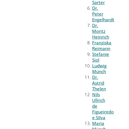
Sarter
Dr.
Peter
Engelhardt
Dr.
Moritz
Heinrich
Franziska
Reimann
Stefanie
Siol
Ludwig
Münch
Dr.
Astrid
Thelen
Nils
Ullrich
de
Figueiredo
e Silva
Maria