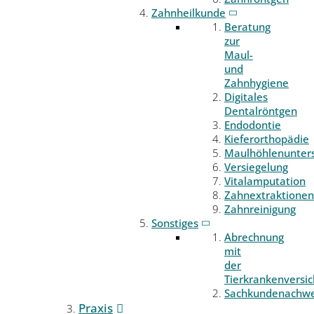
Zahnheilkunde
Beratung
zur
Maul-
und
Zahnhygiene
Digitales
Dentalröntgen
Endodontie
Kieferorthopädie
Maulhöhlenunter
Versiegelung
Vitalamputation
Zahnextraktionen
Zahnreinigung
Sonstiges
Abrechnung
mit
der
Tierkrankenversi
Sachkundenachwe
Praxis