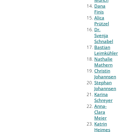
Münch
Dana
Finis
Alica
Prützel
Dr.
Svenja
Schnabel
Bastian
Leimkühler
Nathalie
Mathern
Christin
Johannsen
Stephan
Johannsen
Karina
Schreyer
Anna-
Clara
Meier
Katrin
Heimes