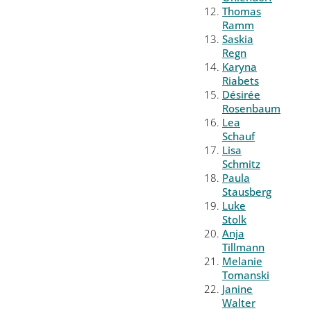
Thomas
Ramm
Saskia
Regn
Karyna
Riabets
Désirée
Rosenbaum
Lea
Schauf
Lisa
Schmitz
Paula
Stausberg
Luke
Stolk
Anja
Tillmann
Melanie
Tomanski
Janine
Walter