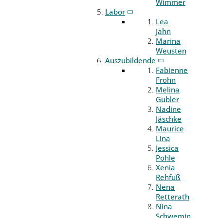
Wimmer
Labor
Lea
Jahn
Marina
Weusten
Auszubildende
Fabienne
Frohn
Melina
Gubler
Nadine
Jäschke
Maurice
Lina
Jessica
Pohle
Xenia
Rehfuß
Nena
Retterath
Nina
Schwemin