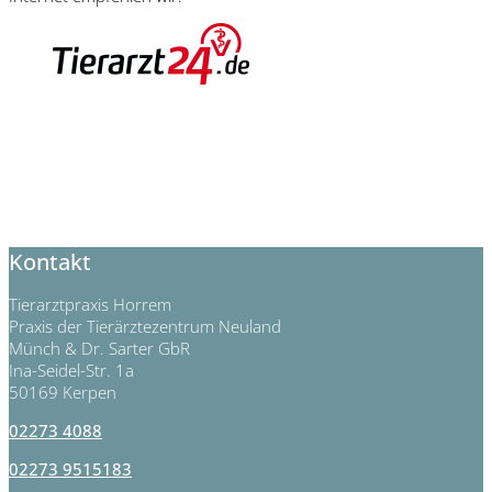
Kontakt
Tierarztpraxis Horrem
Praxis der Tierärztezentrum Neuland
Münch & Dr. Sarter GbR
Ina-Seidel-Str. 1a
50169 Kerpen
02273 4088
02273 9515183