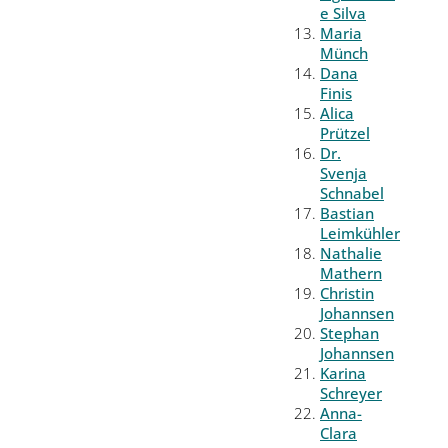
e Silva
Maria
Münch
Dana
Finis
Alica
Prützel
Dr.
Svenja
Schnabel
Bastian
Leimkühler
Nathalie
Mathern
Christin
Johannsen
Stephan
Johannsen
Karina
Schreyer
Anna-
Clara