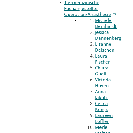
Tiermedizinische
Fachangestellte
Operation/Anästhesie
Michèle
Bernhardt
Jessica
Dannenberg
Lisanne
Delschen
Laura
Fischer
Chiara
Gueli
Victoria
Hoven
Anna
Jakobi
Celina
Krings
Laureen
Löffler
Merle