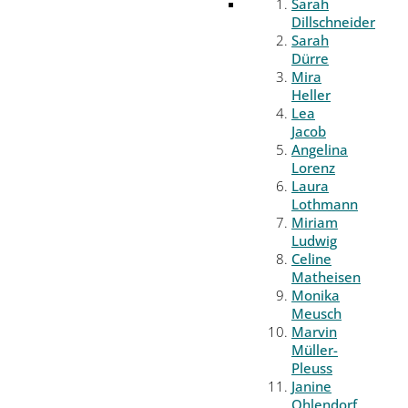
Sarah
Dillschneider
Sarah
Dürre
Mira
Heller
Lea
Jacob
Angelina
Lorenz
Laura
Lothmann
Miriam
Ludwig
Celine
Matheisen
Monika
Meusch
Marvin
Müller-
Pleuss
Janine
Ohlendorf