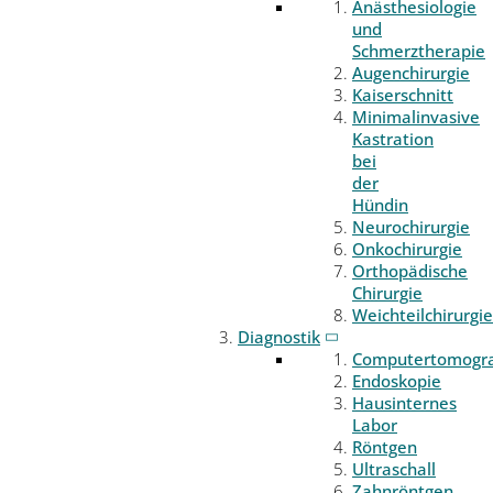
Anästhesiologie
und
Schmerztherapie
Augenchirurgie
Kaiserschnitt
Minimalinvasive
Kastration
bei
der
Hündin
Neurochirurgie
Onkochirurgie
Orthopädische
Chirurgie
Weichteilchirurgie
Diagnostik
Computertomogr
Endoskopie
Hausinternes
Labor
Röntgen
Ultraschall
Zahnröntgen