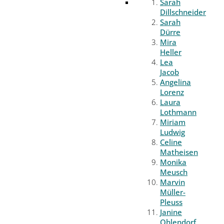
Sarah
Dillschneider
Sarah
Dürre
Mira
Heller
Lea
Jacob
Angelina
Lorenz
Laura
Lothmann
Miriam
Ludwig
Celine
Matheisen
Monika
Meusch
Marvin
Müller-
Pleuss
Janine
Ohlendorf