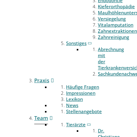
Endodontie
Kieferorthopädie
Maulhöhlenunter
Versiegelung
Vitalamputation
Zahnextraktionen
Zahnreinigung
Sonstiges
Abrechnung
mit
der
Tierkrankenversi
Sachkundenachwe
Praxis
Häufige Fragen
Impressionen
Lexikon
News
Stellenangebote
Team
Tierärzte
Dr.
Christiane