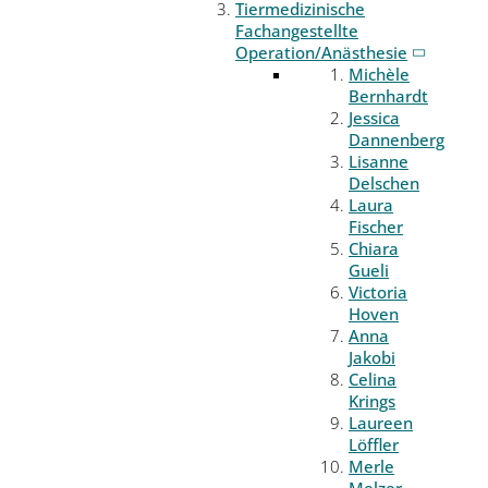
Tiermedizinische
Fachangestellte
Operation/Anästhesie
Michèle
Bernhardt
Jessica
Dannenberg
Lisanne
Delschen
Laura
Fischer
Chiara
Gueli
Victoria
Hoven
Anna
Jakobi
Celina
Krings
Laureen
Löffler
Merle