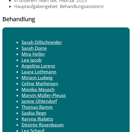
In unserem Team seit: Februar 2025
Hauptaufgabengebiet: Behandlungsassistenz
Behandlung
Sarah Dillschneider
Sarah Dürre
Mira Heller
Lea Jacob
Angelina Lorenz
Laura Lothmann
Miriam Ludwig
Celine Matheisen
Monika Meusch
Marvin Müller-Pleuss
Janine Ohlendorf
Thomas Ramm
Saskia Regn
Karyna Riabets
Désirée Rosenbaum
Lea Schauf