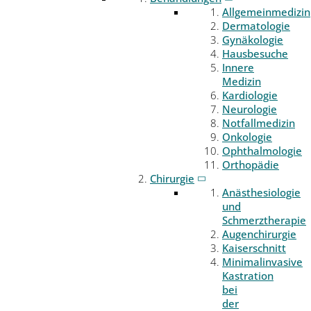
Allgemeinmedizin
Dermatologie
Gynäkologie
Hausbesuche
Innere
Medizin
Kardiologie
Neurologie
Notfallmedizin
Onkologie
Ophthalmologie
Orthopädie
Chirurgie
Anästhesiologie
und
Schmerztherapie
Augenchirurgie
Kaiserschnitt
Minimalinvasive
Kastration
bei
der