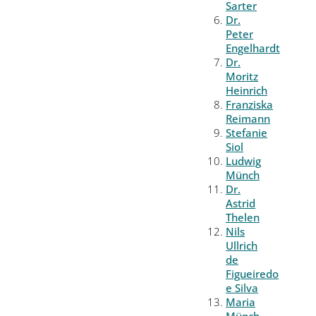
Sarter
Dr.
Peter
Engelhardt
Dr.
Moritz
Heinrich
Franziska
Reimann
Stefanie
Siol
Ludwig
Münch
Dr.
Astrid
Thelen
Nils
Ullrich
de
Figueiredo
e Silva
Maria