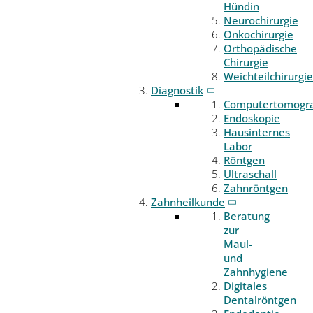
Hündin
Neurochirurgie
Onkochirurgie
Orthopädische
Chirurgie
Weichteilchirurgie
Diagnostik
Computertomogr
Endoskopie
Hausinternes
Labor
Röntgen
Ultraschall
Zahnröntgen
Zahnheilkunde
Beratung
zur
Maul-
und
Zahnhygiene
Digitales
Dentalröntgen