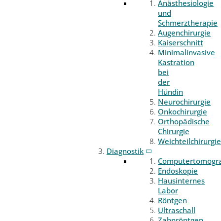
Anästhesiologie
und
Schmerztherapie
Augenchirurgie
Kaiserschnitt
Minimalinvasive
Kastration
bei
der
Hündin
Neurochirurgie
Onkochirurgie
Orthopädische
Chirurgie
Weichteilchirurgie
Diagnostik
Computertomogr
Endoskopie
Hausinternes
Labor
Röntgen
Ultraschall
Zahnröntgen