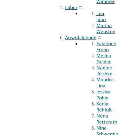
Wimmer
Labor
Lea
Jahn
Marina
Weusten
Auszubildende
Fabienne
Frohn
Melina
Gubler
Nadine
Jäschke
Maurice
Lina
Jessica
Pohle
Xenia
Rehfuß
Nena
Retterath
Nina
Schwemin