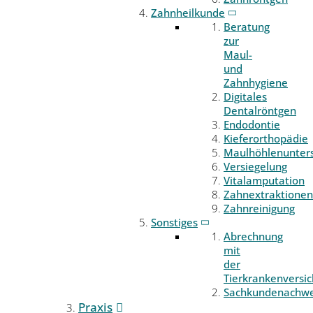
Zahnheilkunde
Beratung
zur
Maul-
und
Zahnhygiene
Digitales
Dentalröntgen
Endodontie
Kieferorthopädie
Maulhöhlenunter
Versiegelung
Vitalamputation
Zahnextraktionen
Zahnreinigung
Sonstiges
Abrechnung
mit
der
Tierkrankenversi
Sachkundenachwe
Praxis