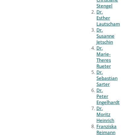
Stengel
Dr.
Esther
Lautscham
Dr.
Susanne
Jetschin
Dr.
Marie-
Theres
Rueter
Dr.
Sebastian
Sarter
Dr.
Peter
Engelhardt
Dr.
Moritz
Heinrich
Franziska
Reimann