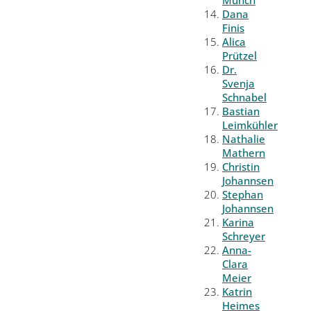
Münch
Dana
Finis
Alica
Prützel
Dr.
Svenja
Schnabel
Bastian
Leimkühler
Nathalie
Mathern
Christin
Johannsen
Stephan
Johannsen
Karina
Schreyer
Anna-
Clara
Meier
Katrin
Heimes