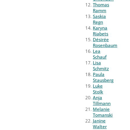
Thomas
Ramm
Saskia
Regn
Karyna
Riabets
Désirée
Rosenbaum
Lea
Schauf
Lisa
Schmitz
Paula
Stausberg
Luke
Stolk
Anja
Tillmann
Melanie
Tomanski
Janine
Walter