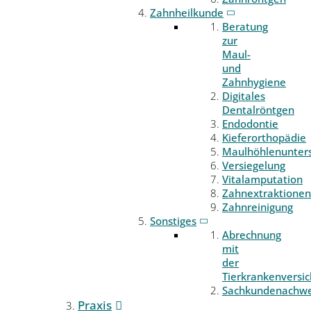
Zahnheilkunde
Beratung
zur
Maul-
und
Zahnhygiene
Digitales
Dentalröntgen
Endodontie
Kieferorthopädie
Maulhöhlenunter
Versiegelung
Vitalamputation
Zahnextraktionen
Zahnreinigung
Sonstiges
Abrechnung
mit
der
Tierkrankenversi
Sachkundenachwe
Praxis