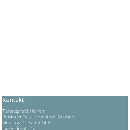
Kontakt
Tierarztpraxis Horrem
Praxis der Tierärztezentrum Neuland
Münch & Dr. Sarter GbR
Ina-Seidel-Str. 1a