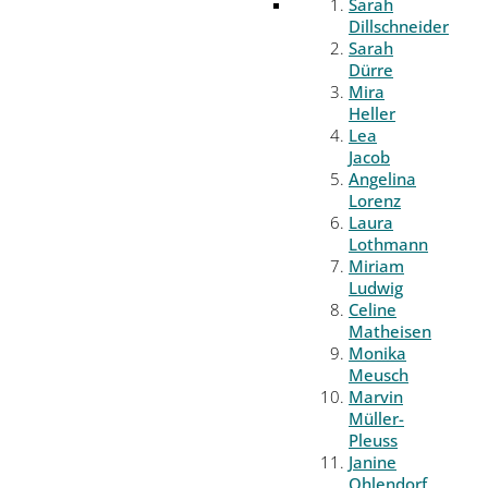
Sarah
Dillschneider
Sarah
Dürre
Mira
Heller
Lea
Jacob
Angelina
Lorenz
Laura
Lothmann
Miriam
Ludwig
Celine
Matheisen
Monika
Meusch
Marvin
Müller-
Pleuss
Janine
Ohlendorf