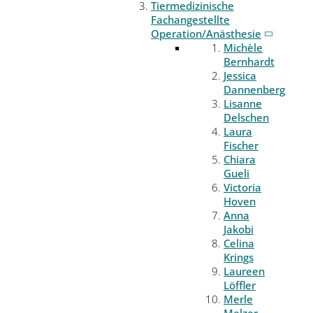
Tiermedizinische
Fachangestellte
Operation/Anästhesie
Michèle
Bernhardt
Jessica
Dannenberg
Lisanne
Delschen
Laura
Fischer
Chiara
Gueli
Victoria
Hoven
Anna
Jakobi
Celina
Krings
Laureen
Löffler
Merle