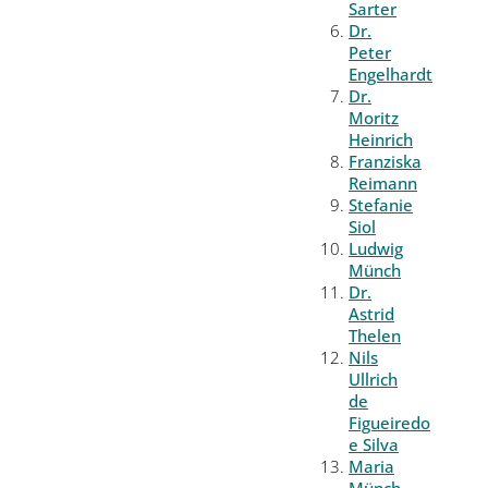
Sarter
Dr.
Peter
Engelhardt
Dr.
Moritz
Heinrich
Franziska
Reimann
Stefanie
Siol
Ludwig
Münch
Dr.
Astrid
Thelen
Nils
Ullrich
de
Figueiredo
e Silva
Maria