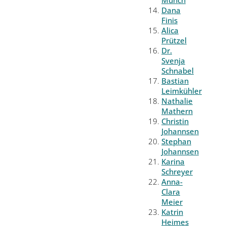
Münch
Dana
Finis
Alica
Prützel
Dr.
Svenja
Schnabel
Bastian
Leimkühler
Nathalie
Mathern
Christin
Johannsen
Stephan
Johannsen
Karina
Schreyer
Anna-
Clara
Meier
Katrin
Heimes