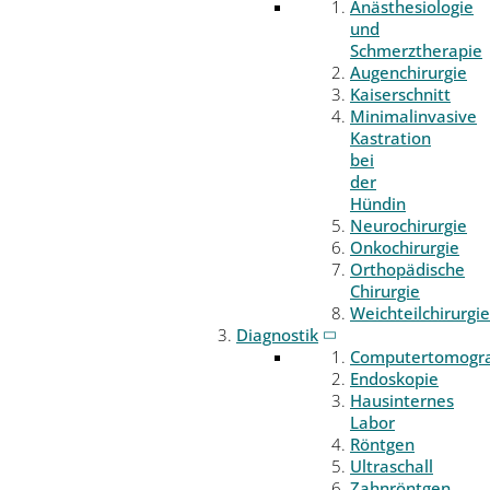
Anästhesiologie
und
Schmerztherapie
Augenchirurgie
Kaiserschnitt
Minimalinvasive
Kastration
bei
der
Hündin
Neurochirurgie
Onkochirurgie
Orthopädische
Chirurgie
Weichteilchirurgie
Diagnostik
Computertomogr
Endoskopie
Hausinternes
Labor
Röntgen
Ultraschall
Zahnröntgen