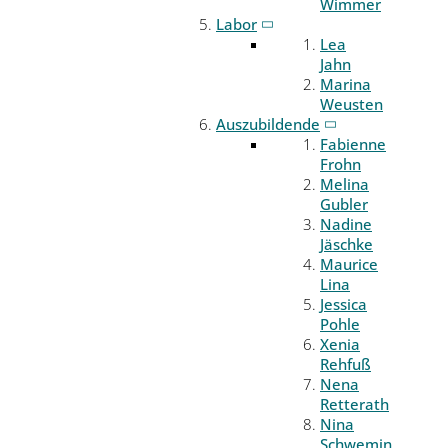
Wimmer
Labor
Lea
Jahn
Marina
Weusten
Auszubildende
Fabienne
Frohn
Melina
Gubler
Nadine
Jäschke
Maurice
Lina
Jessica
Pohle
Xenia
Rehfuß
Nena
Retterath
Nina
Schwemin