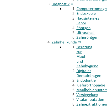
Diagnostik
Computertomogr
Endoskopie
Hausinternes
Labor
Röntgen
Ultraschall
Zahnröntgen
Zahnheilkunde
Beratung
zur
Maul-
und
Zahnhygiene
Digitales
Dentalröntgen
Endodontie
Kieferorthopädie
Maulhöhlenunter
Versiegelung
Vitalamputation
Zahnextraktionen