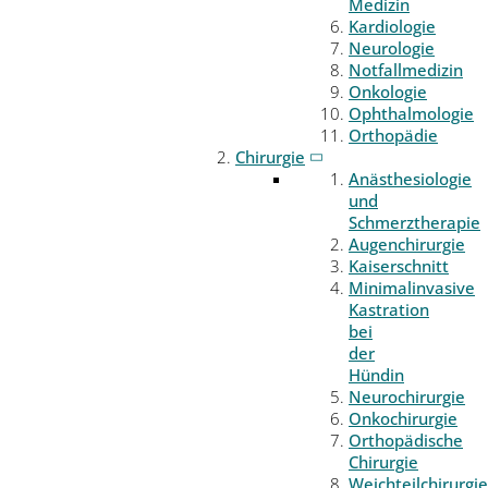
Medizin
Kardiologie
Neurologie
Notfallmedizin
Onkologie
Ophthalmologie
Orthopädie
Chirurgie
Anästhesiologie
und
Schmerztherapie
Augenchirurgie
Kaiserschnitt
Minimalinvasive
Kastration
bei
der
Hündin
Neurochirurgie
Onkochirurgie
Orthopädische
Chirurgie
Weichteilchirurgie