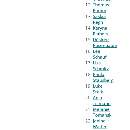
Thomas
Ramm
Saskia
Regn
Karyna
Riabets
Désirée
Rosenbaum
Lea
Schauf
Lisa
Schmitz
Paula
Stausberg
Luke
Stolk
Anja
Tillmann
Melanie
Tomanski
Janine
Walter