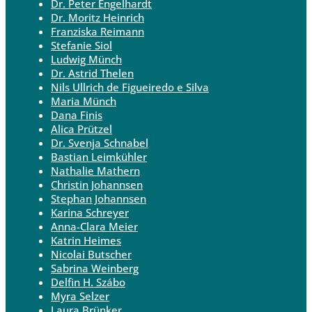
Dr. Peter Engelhardt
Dr. Moritz Heinrich
Franziska Reimann
Stefanie Siol
Ludwig Münch
Dr. Astrid Thelen
Nils Ullrich de Figueiredo e Silva
Maria Münch
Dana Finis
Alica Prützel
Dr. Svenja Schnabel
Bastian Leimkühler
Nathalie Mathern
Christin Johannsen
Stephan Johannsen
Karina Schreyer
Anna-Clara Meier
Katrin Heimes
Nicolai Butscher
Sabrina Weinberg
Delfin H. Szábo
Myra Selzer
Laura Brünker