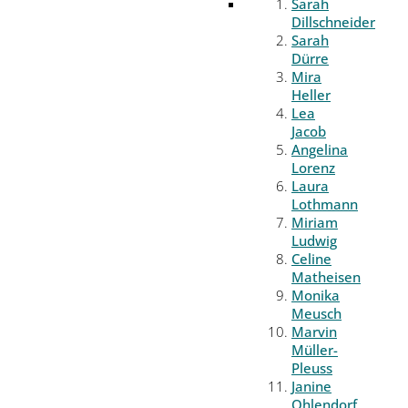
Sarah
Dillschneider
Sarah
Dürre
Mira
Heller
Lea
Jacob
Angelina
Lorenz
Laura
Lothmann
Miriam
Ludwig
Celine
Matheisen
Monika
Meusch
Marvin
Müller-
Pleuss
Janine
Ohlendorf