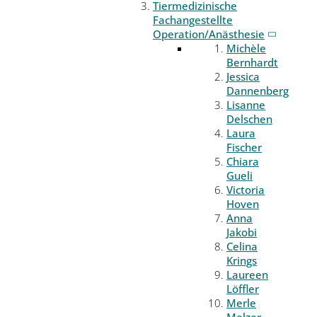
Tiermedizinische
Fachangestellte
Operation/Anästhesie
Michèle
Bernhardt
Jessica
Dannenberg
Lisanne
Delschen
Laura
Fischer
Chiara
Gueli
Victoria
Hoven
Anna
Jakobi
Celina
Krings
Laureen
Löffler
Merle