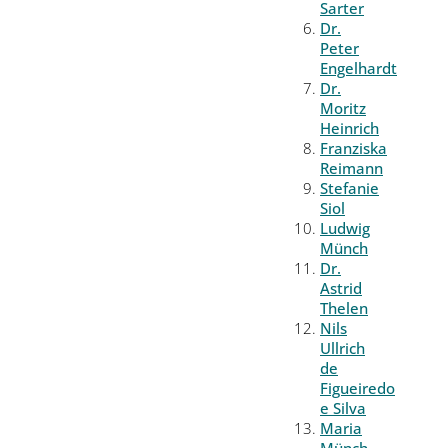
Sarter
Dr.
Peter
Engelhardt
Dr.
Moritz
Heinrich
Franziska
Reimann
Stefanie
Siol
Ludwig
Münch
Dr.
Astrid
Thelen
Nils
Ullrich
de
Figueiredo
e Silva
Maria