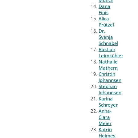
Münch
Dana
Finis
Alica
Prützel
Dr.
Svenja
Schnabel
Bastian
Leimkühler
Nathalie
Mathern
Christin
Johannsen
Stephan
Johannsen
Karina
Schreyer
Anna-
Clara
Meier
Katrin
Heimes