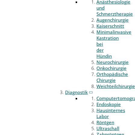
Anästhesiologie
und
Schmerztherapie
Augenchirurgie
Kaiserschnitt
Minimalinvasive
Kastration
bei
der
Hündin
Neurochirurgie
Onkochirurgie
Orthopädische
Chirurgie
Weichteilchirurgie
Diagnostik
Computertomogr
Endoskopie
Hausinternes
Labor
Röntgen
Ultraschall
Zahnröntgen