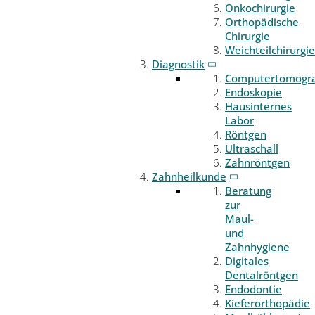
Onkochirurgie
Orthopädische
Chirurgie
Weichteilchirurgie
Diagnostik
Computertomogr
Endoskopie
Hausinternes
Labor
Röntgen
Ultraschall
Zahnröntgen
Zahnheilkunde
Beratung
zur
Maul-
und
Zahnhygiene
Digitales
Dentalröntgen
Endodontie
Kieferorthopädie