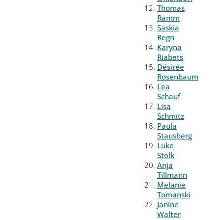
Thomas
Ramm
Saskia
Regn
Karyna
Riabets
Désirée
Rosenbaum
Lea
Schauf
Lisa
Schmitz
Paula
Stausberg
Luke
Stolk
Anja
Tillmann
Melanie
Tomanski
Janine
Walter