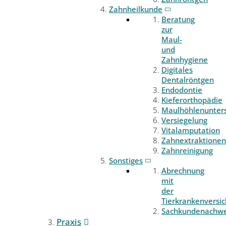
Zahnheilkunde
Beratung
zur
Maul-
und
Zahnhygiene
Digitales
Dentalröntgen
Endodontie
Kieferorthopädie
Maulhöhlenunter
Versiegelung
Vitalamputation
Zahnextraktionen
Zahnreinigung
Sonstiges
Abrechnung
mit
der
Tierkrankenversi
Sachkundenachwe
Praxis