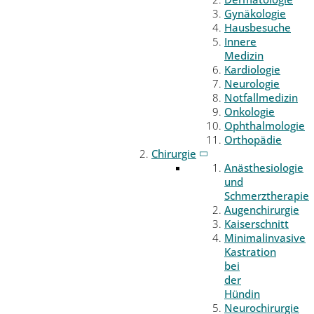
Gynäkologie
Hausbesuche
Innere
Medizin
Kardiologie
Neurologie
Notfallmedizin
Onkologie
Ophthalmologie
Orthopädie
Chirurgie
Anästhesiologie
und
Schmerztherapie
Augenchirurgie
Kaiserschnitt
Minimalinvasive
Kastration
bei
der
Hündin
Neurochirurgie