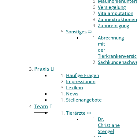
Maulhöhlenunter
Versiegelung
Vitalamputation
Zahnextraktionen
Zahnreinigung
Sonstiges
Abrechnung
mit
der
Tierkrankenversi
Sachkundenachwe
Praxis
Häufige Fragen
Impressionen
Lexikon
News
Stellenangebote
Team
Tierärzte
Dr.
Christiane
Stengel