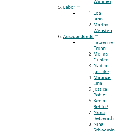
Wimmer
Labor
Lea
Jahn
Marina
Weusten
Auszubildende
Fabienne
Frohn
Melina
Gubler
Nadine
Jäschke
Maurice
Lina
Jessica
Pohle
Xenia
Rehfuß
Nena
Retterath
Nina
Schwemin