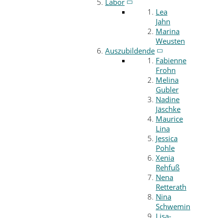
Labor
Lea
Jahn
Marina
Weusten
Auszubildende
Fabienne
Frohn
Melina
Gubler
Nadine
Jäschke
Maurice
Lina
Jessica
Pohle
Xenia
Rehfuß
Nena
Retterath
Nina
Schwemin
Lisa-