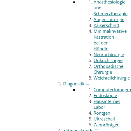
Anästhesiologie
und
Schmerztherapie
Augenchirurgie
Kaiserschnitt
Minimalinvasive
Kastration
bei der
Hündin
Neurochirurgie
Onkochirurgie
Orthopädische
Chirurgie
Weichteilchirurgie
Diagnostik
Computertomogra
Endoskopie
Hausinternes
Labor
Röntgen
Ultraschall
Zahnröntgen
Zahnheilkunde