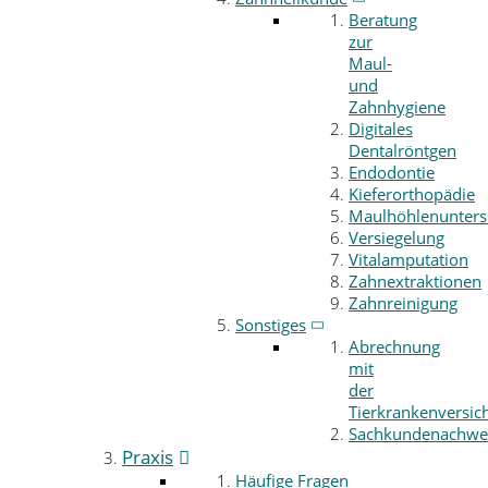
Beratung
zur
Maul-
und
Zahnhygiene
Digitales
Dentalröntgen
Endodontie
Kieferorthopädie
Maulhöhlenunter
Versiegelung
Vitalamputation
Zahnextraktionen
Zahnreinigung
Sonstiges
Abrechnung
mit
der
Tierkrankenversic
Sachkundenachwe
Praxis
Häufige Fragen