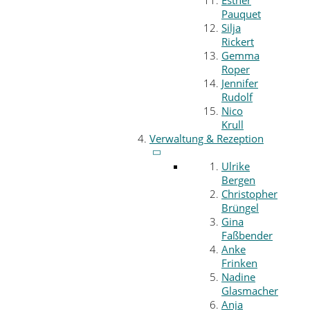
Esther
Pauquet
Silja
Rickert
Gemma
Roper
Jennifer
Rudolf
Nico
Krull
Verwaltung & Rezeption
Ulrike
Bergen
Christopher
Brüngel
Gina
Faßbender
Anke
Frinken
Nadine
Glasmacher
Anja