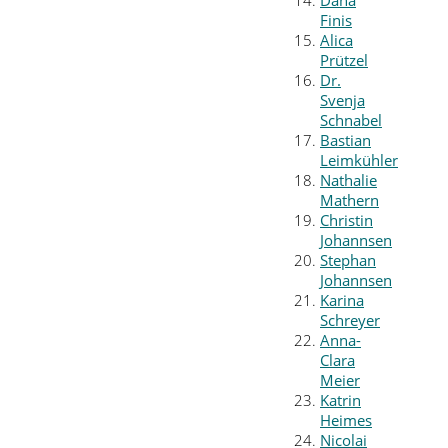
Dana
Finis
Alica
Prützel
Dr.
Svenja
Schnabel
Bastian
Leimkühler
Nathalie
Mathern
Christin
Johannsen
Stephan
Johannsen
Karina
Schreyer
Anna-
Clara
Meier
Katrin
Heimes
Nicolai