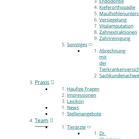
Endodontie
Kieferorthopädie
Maulhöhlenunter
Versiegelung
Vitalamputation
Zahnextraktionen
Zahnreinigung
Sonstiges
Abrechnung
mit
der
Tierkrankenversic
Sachkundenachwe
Praxis
Häufige Fragen
Impressionen
Lexikon
News
Stellenangebote
Team
Tierärzte
Dr.