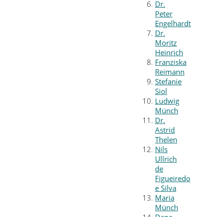
Dr.
Peter
Engelhardt
Dr.
Moritz
Heinrich
Franziska
Reimann
Stefanie
Siol
Ludwig
Münch
Dr.
Astrid
Thelen
Nils
Ullrich
de
Figueiredo
e Silva
Maria
Münch