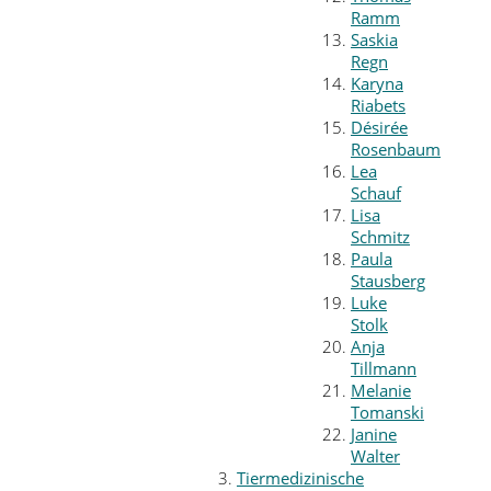
Ramm
Saskia
Regn
Karyna
Riabets
Désirée
Rosenbaum
Lea
Schauf
Lisa
Schmitz
Paula
Stausberg
Luke
Stolk
Anja
Tillmann
Melanie
Tomanski
Janine
Walter
Tiermedizinische