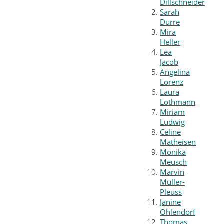
Dillschneider
Sarah
Dürre
Mira
Heller
Lea
Jacob
Angelina
Lorenz
Laura
Lothmann
Miriam
Ludwig
Celine
Matheisen
Monika
Meusch
Marvin
Müller-
Pleuss
Janine
Ohlendorf
Thomas