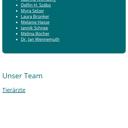
Delfin H. Szábo
Myra Selzer
Laura Brünker
Melanie Hasse
Jannik Schnee
Melina Böcher
Dr. Jan Wennemuth
Unser Team
Tierärzte