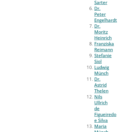
Sarter
Dr.
Peter
Engelhardt
Dr.
Moritz
Heinrich
Franziska
Reimann
Stefanie
Siol
Ludwig
Münch
Dr.
Astrid
Thelen
Nils
Ullrich
de
Figueiredo
e Silva
Maria