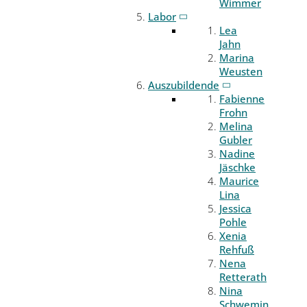
Wimmer
Labor
Lea
Jahn
Marina
Weusten
Auszubildende
Fabienne
Frohn
Melina
Gubler
Nadine
Jäschke
Maurice
Lina
Jessica
Pohle
Xenia
Rehfuß
Nena
Retterath
Nina
Schwemin