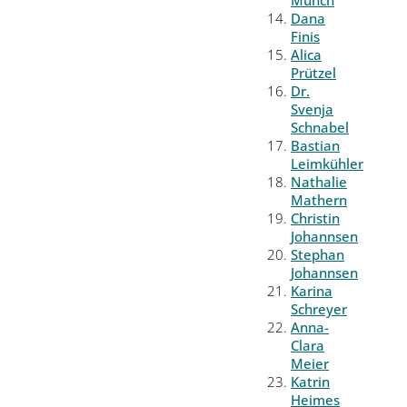
Münch
Dana
Finis
Alica
Prützel
Dr.
Svenja
Schnabel
Bastian
Leimkühler
Nathalie
Mathern
Christin
Johannsen
Stephan
Johannsen
Karina
Schreyer
Anna-
Clara
Meier
Katrin
Heimes