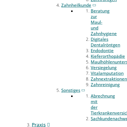
Zahnheilkunde
Beratung
zur
Maul-
und
Zahnhygiene
Digitales
Dentalröntgen
Endodontie
Kieferorthopädie
Maulhöhlenunter
Versiegelung
Vitalamputation
Zahnextraktionen
Zahnreinigung
Sonstiges
Abrechnung
mit
der
Tierkrankenversi
Sachkundenachwe
Praxis