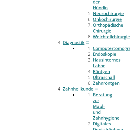
der
Hündin
Neurochirurgie
Onkochirurgie
Orthopädische
Chirurgie
Weichteilchirurgie
Diagnostik
Computertomogr
Endoskopie
Hausinternes
Labor
Röntgen
Ultraschall
Zahnröntgen
Zahnheilkunde
Beratung
zur
Maul-
und
Zahnhygiene
Digitales
Dentalröntgen