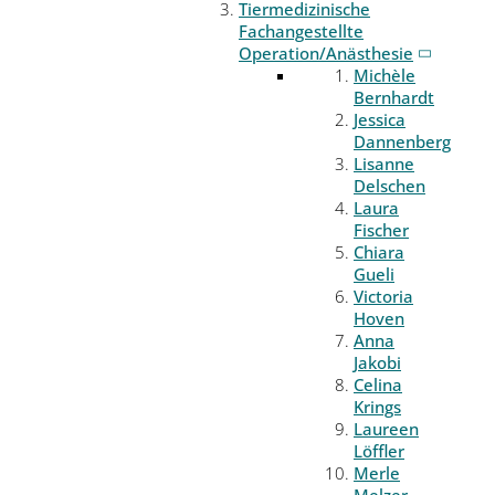
Tiermedizinische
Fachangestellte
Operation/Anästhesie
Michèle
Bernhardt
Jessica
Dannenberg
Lisanne
Delschen
Laura
Fischer
Chiara
Gueli
Victoria
Hoven
Anna
Jakobi
Celina
Krings
Laureen
Löffler
Merle