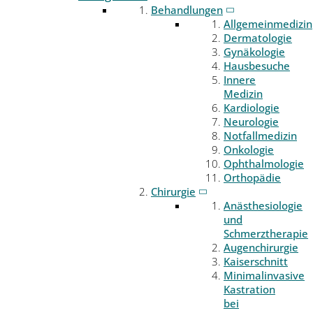
Behandlungen
Allgemeinmedizin
Dermatologie
Gynäkologie
Hausbesuche
Innere
Medizin
Kardiologie
Neurologie
Notfallmedizin
Onkologie
Ophthalmologie
Orthopädie
Chirurgie
Anästhesiologie
und
Schmerztherapie
Augenchirurgie
Kaiserschnitt
Minimalinvasive
Kastration
bei