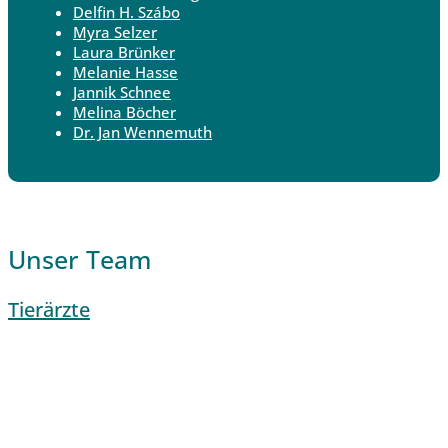
Delfin H. Szábo
Myra Selzer
Laura Brünker
Melanie Hasse
Jannik Schnee
Melina Böcher
Dr. Jan Wennemuth
Unser Team
Tierärzte