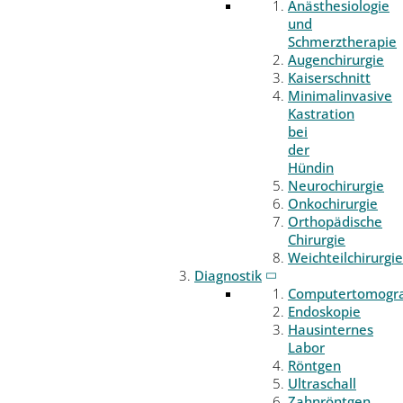
Anästhesiologie
und
Schmerztherapie
Augenchirurgie
Kaiserschnitt
Minimalinvasive
Kastration
bei
der
Hündin
Neurochirurgie
Onkochirurgie
Orthopädische
Chirurgie
Weichteilchirurgie
Diagnostik
Computertomogr
Endoskopie
Hausinternes
Labor
Röntgen
Ultraschall
Zahnröntgen