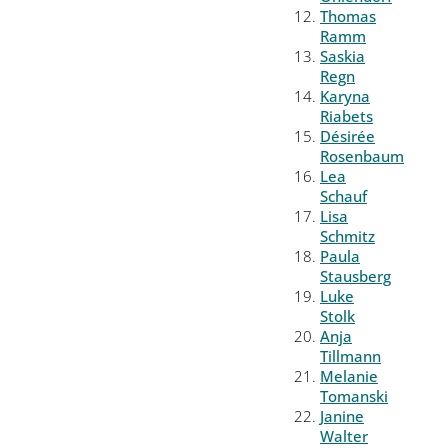
Thomas
Ramm
Saskia
Regn
Karyna
Riabets
Désirée
Rosenbaum
Lea
Schauf
Lisa
Schmitz
Paula
Stausberg
Luke
Stolk
Anja
Tillmann
Melanie
Tomanski
Janine
Walter