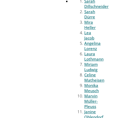
Sarah
Dillschneider
Sarah
Dürre
Mira
Heller
Lea
Jacob
Angelina
Lorenz
Laura
Lothmann
Miriam
Ludwig
Celine
Matheisen
Monika
Meusch
Marvin
Müller-
Pleuss
Janine
Ohlendorf