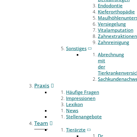
Endodontie
Kieferorthopädie
Maulhöhlenunter
Versiegelung
Vitalamputation
Zahnextraktionen
Zahnreinigung
Sonstiges
Abrechnung
mit
der
Tierkrankenversi
Sachkundenachwe
Praxis
Häufige Fragen
Impressionen
Lexikon
News
Stellenangebote
Team
Tierärzte
Dr.