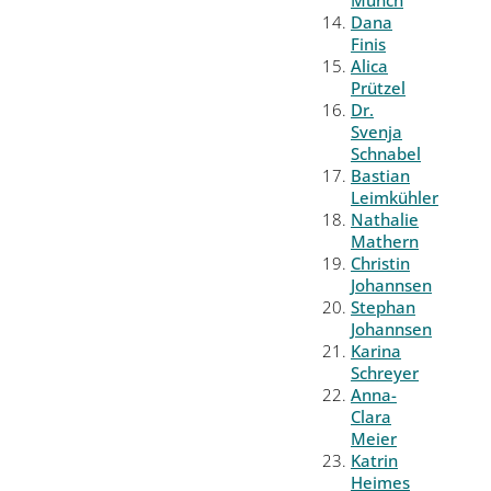
Münch
Dana
Finis
Alica
Prützel
Dr.
Svenja
Schnabel
Bastian
Leimkühler
Nathalie
Mathern
Christin
Johannsen
Stephan
Johannsen
Karina
Schreyer
Anna-
Clara
Meier
Katrin
Heimes