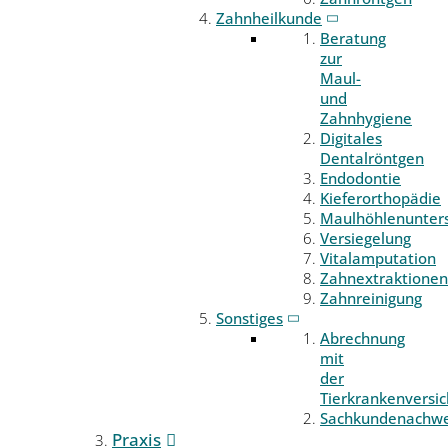
Zahnheilkunde
Beratung
zur
Maul-
und
Zahnhygiene
Digitales
Dentalröntgen
Endodontie
Kieferorthopädie
Maulhöhlenunter
Versiegelung
Vitalamputation
Zahnextraktionen
Zahnreinigung
Sonstiges
Abrechnung
mit
der
Tierkrankenversi
Sachkundenachwe
Praxis