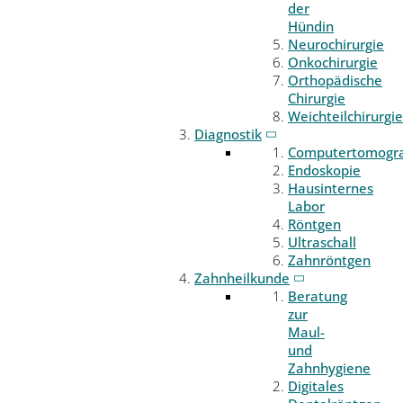
der
Hündin
Neurochirurgie
Onkochirurgie
Orthopädische
Chirurgie
Weichteilchirurgie
Diagnostik
Computertomogr
Endoskopie
Hausinternes
Labor
Röntgen
Ultraschall
Zahnröntgen
Zahnheilkunde
Beratung
zur
Maul-
und
Zahnhygiene
Digitales