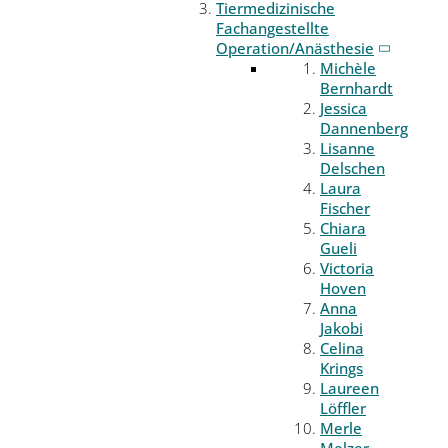
Tiermedizinische
Fachangestellte
Operation/Anästhesie
Michèle
Bernhardt
Jessica
Dannenberg
Lisanne
Delschen
Laura
Fischer
Chiara
Gueli
Victoria
Hoven
Anna
Jakobi
Celina
Krings
Laureen
Löffler
Merle