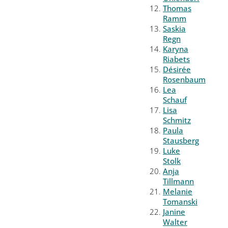
Thomas
Ramm
Saskia
Regn
Karyna
Riabets
Désirée
Rosenbaum
Lea
Schauf
Lisa
Schmitz
Paula
Stausberg
Luke
Stolk
Anja
Tillmann
Melanie
Tomanski
Janine
Walter