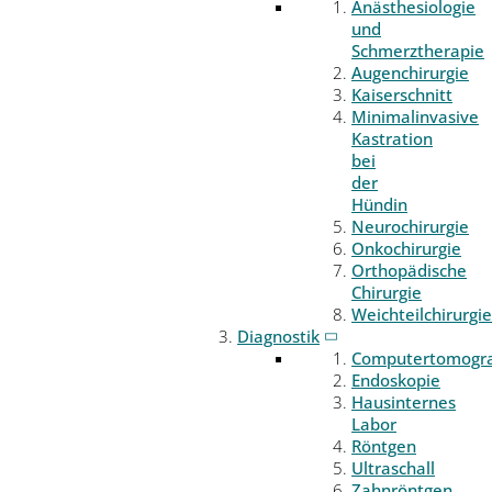
Anästhesiologie
und
Schmerztherapie
Augenchirurgie
Kaiserschnitt
Minimalinvasive
Kastration
bei
der
Hündin
Neurochirurgie
Onkochirurgie
Orthopädische
Chirurgie
Weichteilchirurgie
Diagnostik
Computertomogr
Endoskopie
Hausinternes
Labor
Röntgen
Ultraschall
Zahnröntgen