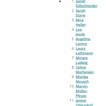
Sarah
Dillschneider
Sarah
Dürre
Mira
Heller
Lea
Jacob
Angelina
Lorenz
Laura
Lothmann
Miriam
Ludwig
Celine
Matheisen
Monika
Meusch
Marvin
Müller-
Pleuss
Janine
Ohlendorf