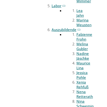
Wimmer
Labor
Lea
Jahn
Marina
Weusten
Auszubildende
Fabienne
Frohn
Melina
Gubler
Nadine
Jäschke
Maurice
Lina
Jessica
Pohle
Xenia
Rehfuß
Nena
Retterath
Nina
Schwemin