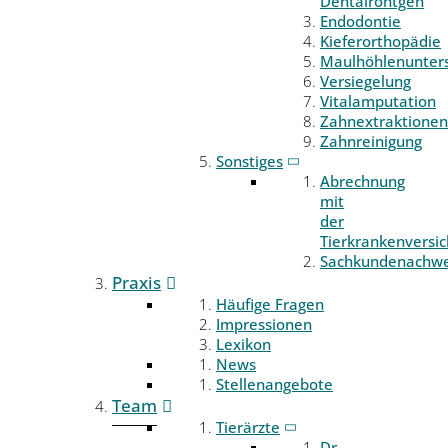
Dentalröntgen
Endodontie
Kieferorthopädie
Maulhöhlenunter
Versiegelung
Vitalamputation
Zahnextraktionen
Zahnreinigung
Sonstiges
Abrechnung
mit
der
Tierkrankenversi
Sachkundenachwe
Praxis
Häufige Fragen
Impressionen
Lexikon
News
Stellenangebote
Team
Tierärzte
Dr.