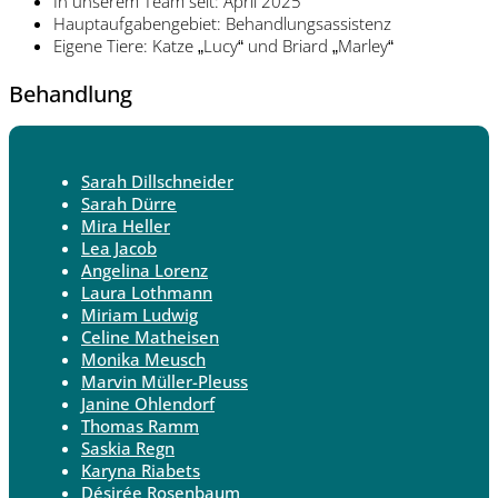
In unserem Team seit: April 2025
Hauptaufgabengebiet: Behandlungsassistenz
Eigene Tiere: Katze
Lucy
und Briard
Marley
„
“
„
“
Behandlung
Sarah Dillschneider
Sarah Dürre
Mira Heller
Lea Jacob
Angelina Lorenz
Laura Lothmann
Miriam Ludwig
Celine Matheisen
Monika Meusch
Marvin Müller-Pleuss
Janine Ohlendorf
Thomas Ramm
Saskia Regn
Karyna Riabets
Désirée Rosenbaum