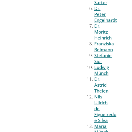
Sarter
Dr.
Peter
Engelhardt
Dr.
Moritz
Heinrich
Franziska
Reimann
Stefanie
Siol
Ludwig
Münch
Dr.
Astrid
Thelen
Nils
Ullrich
de
Figueiredo
e Silva
Maria