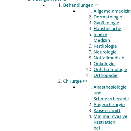
Behandlungen
Allgemeinmedizin
Dermatologie
Gynäkologie
Hausbesuche
Innere
Medizin
Kardiologie
Neurologie
Notfallmedizin
Onkologie
Ophthalmologie
Orthopädie
Chirurgie
Anästhesiologie
und
Schmerztherapie
Augenchirurgie
Kaiserschnitt
Minimalinvasive
Kastration
bei