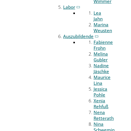
Wimmer
Labor
Lea
Jahn
Marina
Weusten
Auszubildende
Fabienne
Frohn
Melina
Gubler
Nadine
Jäschke
Maurice
Lina
Jessica
Pohle
Xenia
Rehfuß
Nena
Retterath
Nina
Schwemin