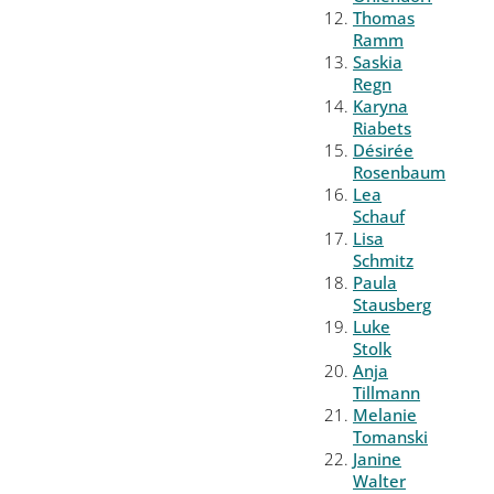
Thomas
Ramm
Saskia
Regn
Karyna
Riabets
Désirée
Rosenbaum
Lea
Schauf
Lisa
Schmitz
Paula
Stausberg
Luke
Stolk
Anja
Tillmann
Melanie
Tomanski
Janine
Walter