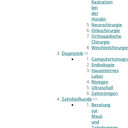
Kastration
bei
der
Hündin
Neurochirurgie
Onkochirurgie
Orthopädische
Chirurgie
Weichteilchirurgie
Diagnostik
Computertomogr
Endoskopie
Hausinternes
Labor
Röntgen
Ultraschall
Zahnröntgen
Zahnheilkunde
Beratung
zur
Maul-
und
Zahnhygiene