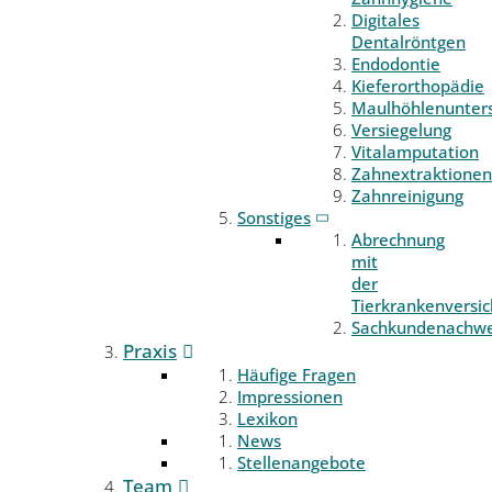
Digitales
Dentalröntgen
Endodontie
Kieferorthopädie
Maulhöhlenunter
Versiegelung
Vitalamputation
Zahnextraktionen
Zahnreinigung
Sonstiges
Abrechnung
mit
der
Tierkrankenversi
Sachkundenachwe
Praxis
Häufige Fragen
Impressionen
Lexikon
News
Stellenangebote
Team