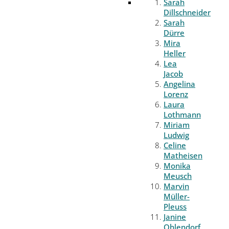
Sarah
Dillschneider
Sarah
Dürre
Mira
Heller
Lea
Jacob
Angelina
Lorenz
Laura
Lothmann
Miriam
Ludwig
Celine
Matheisen
Monika
Meusch
Marvin
Müller-
Pleuss
Janine
Ohlendorf