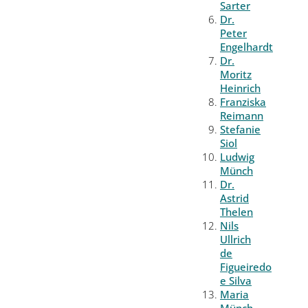
Sarter
Dr.
Peter
Engelhardt
Dr.
Moritz
Heinrich
Franziska
Reimann
Stefanie
Siol
Ludwig
Münch
Dr.
Astrid
Thelen
Nils
Ullrich
de
Figueiredo
e Silva
Maria