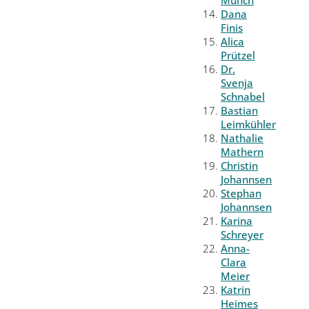
Münch
Dana
Finis
Alica
Prützel
Dr.
Svenja
Schnabel
Bastian
Leimkühler
Nathalie
Mathern
Christin
Johannsen
Stephan
Johannsen
Karina
Schreyer
Anna-
Clara
Meier
Katrin
Heimes