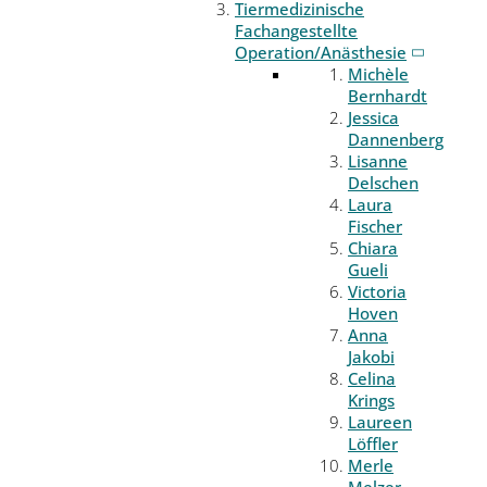
Tiermedizinische
Fachangestellte
Operation/Anästhesie
Michèle
Bernhardt
Jessica
Dannenberg
Lisanne
Delschen
Laura
Fischer
Chiara
Gueli
Victoria
Hoven
Anna
Jakobi
Celina
Krings
Laureen
Löffler
Merle