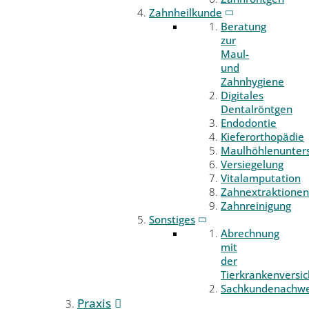
Zahnheilkunde
Beratung
zur
Maul-
und
Zahnhygiene
Digitales
Dentalröntgen
Endodontie
Kieferorthopädie
Maulhöhlenunter
Versiegelung
Vitalamputation
Zahnextraktionen
Zahnreinigung
Sonstiges
Abrechnung
mit
der
Tierkrankenversi
Sachkundenachwe
Praxis