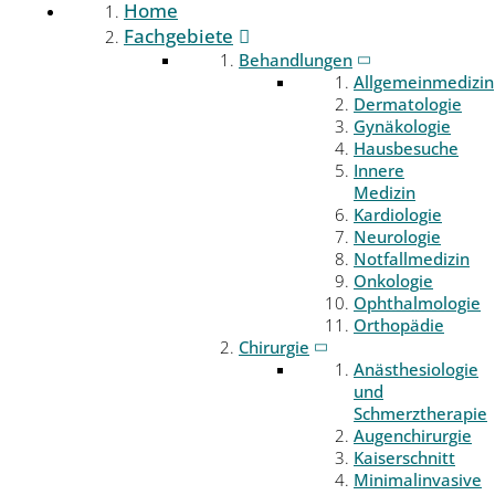
Home
Fachgebiete
Behandlungen
Allgemeinmedizin
Dermatologie
Gynäkologie
Hausbesuche
Innere
Medizin
Kardiologie
Neurologie
Notfallmedizin
Onkologie
Ophthalmologie
Orthopädie
Chirurgie
Anästhesiologie
und
Schmerztherapie
Augenchirurgie
Kaiserschnitt
Minimalinvasive