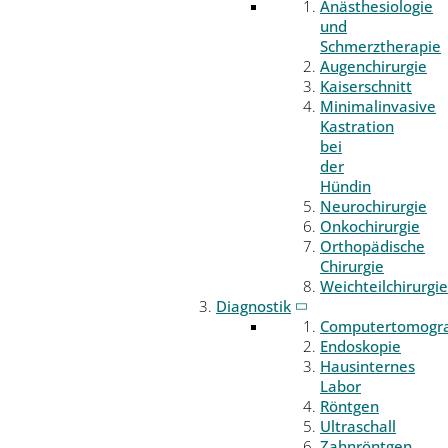
Anästhesiologie
und
Schmerztherapie
Augenchirurgie
Kaiserschnitt
Minimalinvasive
Kastration
bei
der
Hündin
Neurochirurgie
Onkochirurgie
Orthopädische
Chirurgie
Weichteilchirurgie
Diagnostik
Computertomogr
Endoskopie
Hausinternes
Labor
Röntgen
Ultraschall
Zahnröntgen