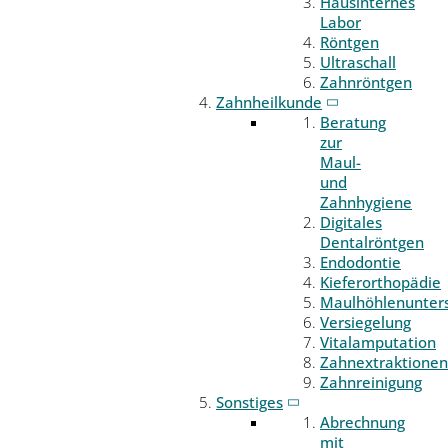
Hausinternes
Labor
Röntgen
Ultraschall
Zahnröntgen
Zahnheilkunde
Beratung
zur
Maul-
und
Zahnhygiene
Digitales
Dentalröntgen
Endodontie
Kieferorthopädie
Maulhöhlenunter
Versiegelung
Vitalamputation
Zahnextraktionen
Zahnreinigung
Sonstiges
Abrechnung
mit