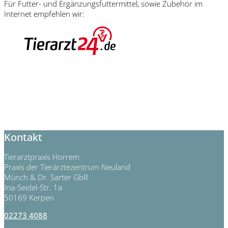
Für Futter- und Ergänzungsfuttermittel, sowie Zubehör im
Internet empfehlen wir:
Kontakt
Tierarztpraxis Horrem
Praxis der Tierärztezentrum Neuland
Münch & Dr. Sarter GbR
Ina-Seidel-Str. 1a
50169 Kerpen
02273 4088