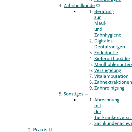
Zahnheilkunde
Beratung
zur
Maul-
und
Zahnhygiene
Digitales
Dentalröntgen
Endodontie
Kieferorthopädie
Maulhöhlenunter
Versiegelung
Vitalamputation
Zahnextraktionen
Zahnreinigung
Sonstiges
Abrechnung
mit
der
Tierkrankenversi
Sachkundenachwe
Praxis