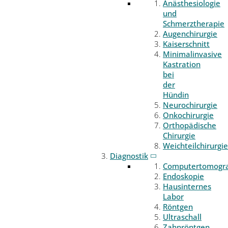
Anästhesiologie
und
Schmerztherapie
Augenchirurgie
Kaiserschnitt
Minimalinvasive
Kastration
bei
der
Hündin
Neurochirurgie
Onkochirurgie
Orthopädische
Chirurgie
Weichteilchirurgie
Diagnostik
Computertomogr
Endoskopie
Hausinternes
Labor
Röntgen
Ultraschall
Zahnröntgen