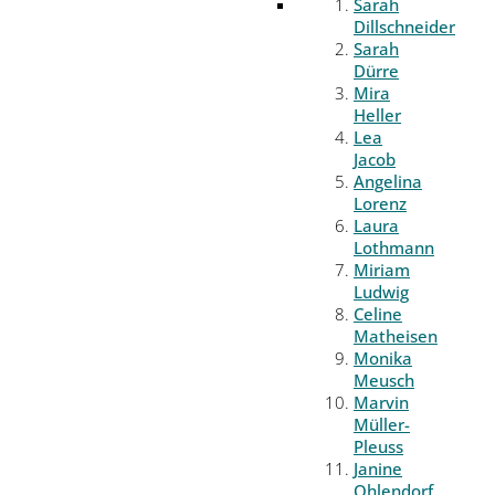
Sarah
Dillschneider
Sarah
Dürre
Mira
Heller
Lea
Jacob
Angelina
Lorenz
Laura
Lothmann
Miriam
Ludwig
Celine
Matheisen
Monika
Meusch
Marvin
Müller-
Pleuss
Janine
Ohlendorf