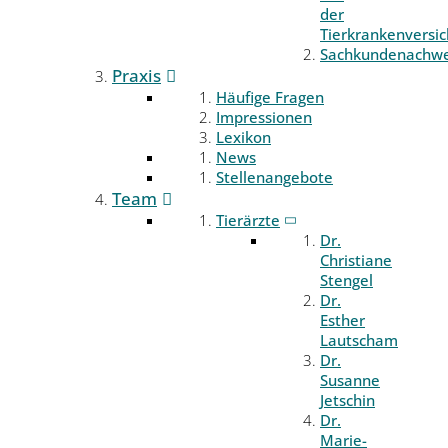
der
Tierkrankenversi
Sachkundenachwe
Praxis
Häufige Fragen
Impressionen
Lexikon
News
Stellenangebote
Team
Tierärzte
Dr.
Christiane
Stengel
Dr.
Esther
Lautscham
Dr.
Susanne
Jetschin
Dr.
Marie-