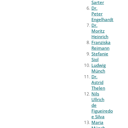
Sarter
Dr.
Peter
Engelhardt
Dr.
Moritz
Heinrich
Franziska
Reimann
Stefanie
Siol
Ludwig
Münch
Dr.
Astrid
Thelen
Nils
Ullrich
de
Figueiredo
e Silva
Maria