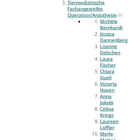
Tiermedizinische
Fachangestellte
Operation/Anästhesie
Michèle
Bernhardt
Jessica
Dannenberg
Lisanne
Delschen
Laura
Fischer
Chiara
Gueli
Victoria
Hoven
Anna
Jakobi
Celina
Krings
Laureen
Löffler
Merle