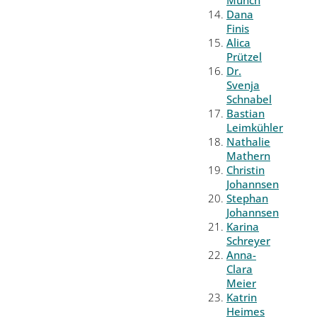
Münch
Dana
Finis
Alica
Prützel
Dr.
Svenja
Schnabel
Bastian
Leimkühler
Nathalie
Mathern
Christin
Johannsen
Stephan
Johannsen
Karina
Schreyer
Anna-
Clara
Meier
Katrin
Heimes