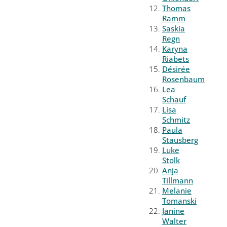
Thomas
Ramm
Saskia
Regn
Karyna
Riabets
Désirée
Rosenbaum
Lea
Schauf
Lisa
Schmitz
Paula
Stausberg
Luke
Stolk
Anja
Tillmann
Melanie
Tomanski
Janine
Walter