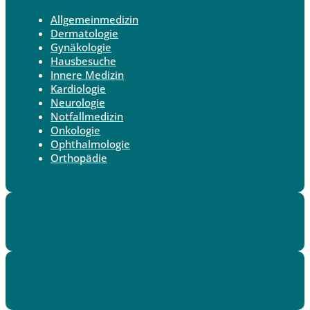
Allgemeinmedizin
Dermatologie
Gynäkologie
Hausbesuche
Innere Medizin
Kardiologie
Neurologie
Notfallmedizin
Onkologie
Ophthalmologie
Orthopädie
Flyer Narkosen
(8,9 MiB)
Flyer Tierkrankenversicherungen
(427,8 KiB)