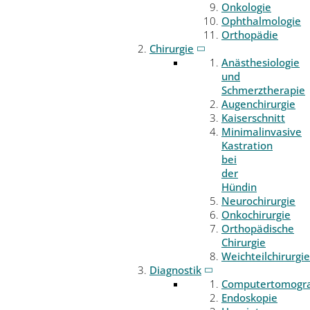
Onkologie
Ophthalmologie
Orthopädie
Chirurgie
Anästhesiologie
und
Schmerztherapie
Augenchirurgie
Kaiserschnitt
Minimalinvasive
Kastration
bei
der
Hündin
Neurochirurgie
Onkochirurgie
Orthopädische
Chirurgie
Weichteilchirurgie
Diagnostik
Computertomogr
Endoskopie