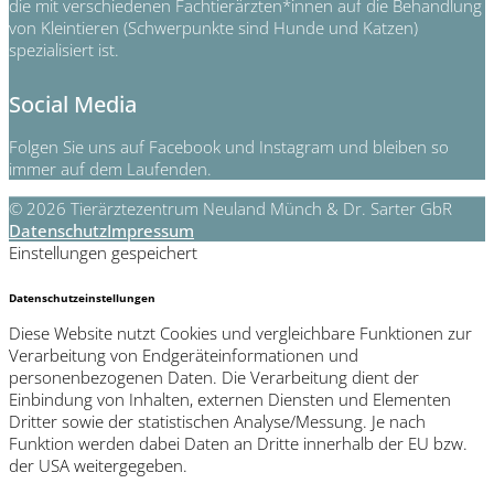
die mit verschiedenen Fachtierärzten*innen auf die Behandlung
von Kleintieren (Schwerpunkte sind Hunde und Katzen)
spezialisiert ist.
Social Media
Folgen Sie uns auf Facebook und Instagram und bleiben so
immer auf dem Laufenden.
© 2026 Tierärztezentrum Neuland Münch & Dr. Sarter GbR
Datenschutz
Impressum
Einstellungen gespeichert
Datenschutzeinstellungen
Diese Website nutzt Cookies und vergleichbare Funktionen zur
Verarbeitung von Endgeräteinformationen und
personenbezogenen Daten. Die Verarbeitung dient der
Einbindung von Inhalten, externen Diensten und Elementen
Dritter sowie der statistischen Analyse/Messung. Je nach
Funktion werden dabei Daten an Dritte innerhalb der EU bzw.
der USA weitergegeben.