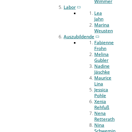
Wimmer
Labor
Lea
Jahn
Marina
Weusten
Auszubildende
Fabienne
Frohn
Melina
Gubler
Nadine
Jäschke
Maurice
Lina
Jessica
Pohle
Xenia
Rehfuß
Nena
Retterath
Nina
Schwemin