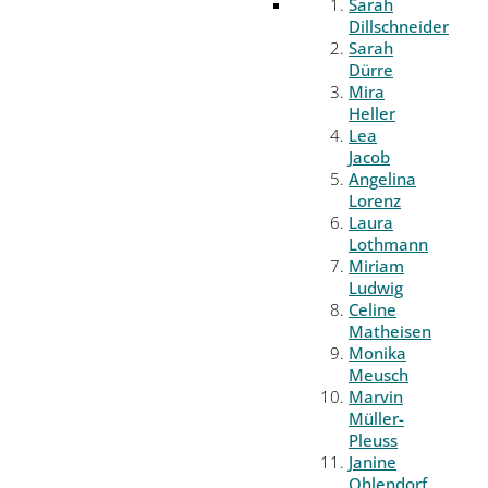
Sarah
Dillschneider
Sarah
Dürre
Mira
Heller
Lea
Jacob
Angelina
Lorenz
Laura
Lothmann
Miriam
Ludwig
Celine
Matheisen
Monika
Meusch
Marvin
Müller-
Pleuss
Janine
Ohlendorf