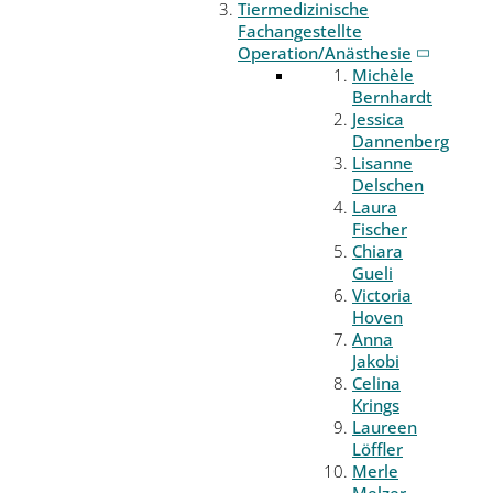
Tiermedizinische
Fachangestellte
Operation/Anästhesie
Michèle
Bernhardt
Jessica
Dannenberg
Lisanne
Delschen
Laura
Fischer
Chiara
Gueli
Victoria
Hoven
Anna
Jakobi
Celina
Krings
Laureen
Löffler
Merle