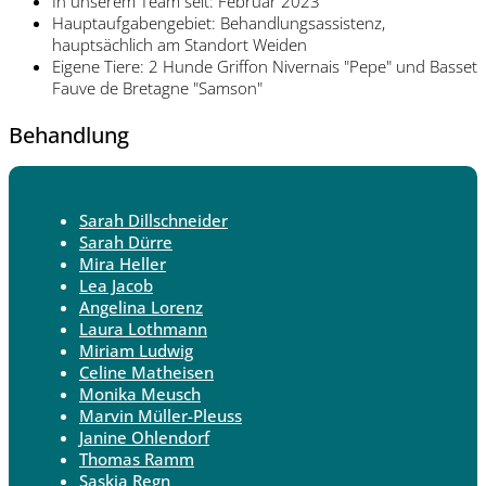
In unserem Team seit: Februar 2023
Hauptaufgabengebiet: Behandlungsassistenz,
hauptsächlich am Standort Weiden
Eigene Tiere: 2 Hunde Griffon Nivernais "Pepe" und Basset
Fauve de Bretagne "Samson"
Behandlung
Sarah Dillschneider
Sarah Dürre
Mira Heller
Lea Jacob
Angelina Lorenz
Laura Lothmann
Miriam Ludwig
Celine Matheisen
Monika Meusch
Marvin Müller-Pleuss
Janine Ohlendorf
Thomas Ramm
Saskia Regn