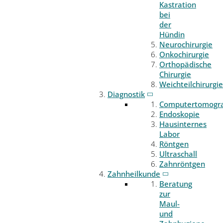
Kastration
bei
der
Hündin
Neurochirurgie
Onkochirurgie
Orthopädische
Chirurgie
Weichteilchirurgie
Diagnostik
Computertomogr
Endoskopie
Hausinternes
Labor
Röntgen
Ultraschall
Zahnröntgen
Zahnheilkunde
Beratung
zur
Maul-
und