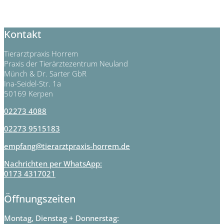
Kontakt
Tierarztpraxis Horrem
Praxis der Tierärztezentrum Neuland
Münch & Dr. Sarter GbR
Ina-Seidel-Str. 1a
50169 Kerpen
02273 4088
02273 9515183
empfang@tierarztpraxis-horrem.de
Nachrichten per WhatsApp:
0173 4317021
Öffnungszeiten
Montag, Dienstag + Donnerstag: