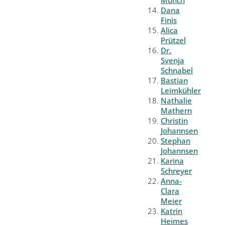
Münch
Dana
Finis
Alica
Prützel
Dr.
Svenja
Schnabel
Bastian
Leimkühler
Nathalie
Mathern
Christin
Johannsen
Stephan
Johannsen
Karina
Schreyer
Anna-
Clara
Meier
Katrin
Heimes