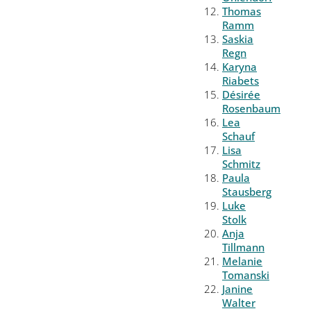
Thomas
Ramm
Saskia
Regn
Karyna
Riabets
Désirée
Rosenbaum
Lea
Schauf
Lisa
Schmitz
Paula
Stausberg
Luke
Stolk
Anja
Tillmann
Melanie
Tomanski
Janine
Walter