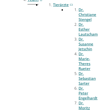
Tierärzte
Dr.
Christiane
Stengel
Dr.
Esther
Lautscham
Dr.
Susanne
Jetschin
Dr.
Marie-
Theres
Rueter
Dr.
Sebastian
Sarter
Dr.
Peter
Engelhardt
Dr.
Moritz