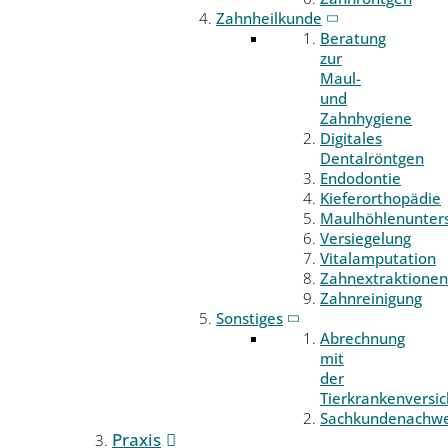
Zahnheilkunde
Beratung
zur
Maul-
und
Zahnhygiene
Digitales
Dentalröntgen
Endodontie
Kieferorthopädie
Maulhöhlenunter
Versiegelung
Vitalamputation
Zahnextraktionen
Zahnreinigung
Sonstiges
Abrechnung
mit
der
Tierkrankenversi
Sachkundenachwe
Praxis