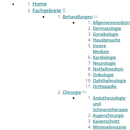
Home
Fachgebiete
Behandlungen
Allgemeinmedizin
Dermatologie
Gynäkologie
Hausbesuche
Innere
Medizin
Kardiologie
Neurologie
Notfallmedizin
Onkologie
Ophthalmologie
Orthopädie
Chirurgie
Anästhesiologie
und
Schmerztherapie
Augenchirurgie
Kaiserschnitt
Minimalinvasive