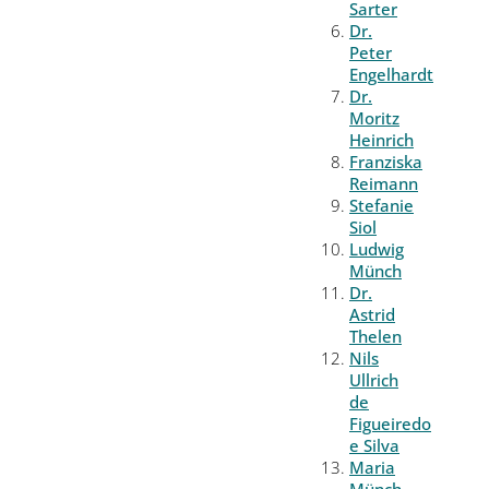
Sarter
Dr.
Peter
Engelhardt
Dr.
Moritz
Heinrich
Franziska
Reimann
Stefanie
Siol
Ludwig
Münch
Dr.
Astrid
Thelen
Nils
Ullrich
de
Figueiredo
e Silva
Maria