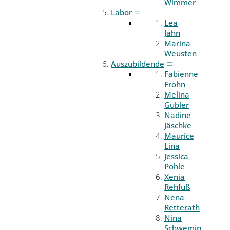
Wimmer
Labor
Lea
Jahn
Marina
Weusten
Auszubildende
Fabienne
Frohn
Melina
Gubler
Nadine
Jäschke
Maurice
Lina
Jessica
Pohle
Xenia
Rehfuß
Nena
Retterath
Nina
Schwemin