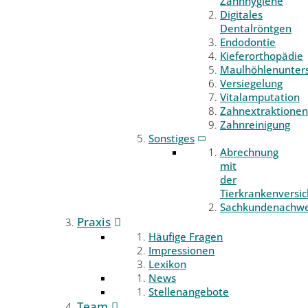
Zahnhygiene
Digitales
Dentalröntgen
Endodontie
Kieferorthopädie
Maulhöhlenunter
Versiegelung
Vitalamputation
Zahnextraktionen
Zahnreinigung
Sonstiges
Abrechnung
mit
der
Tierkrankenversi
Sachkundenachwe
Praxis
Häufige Fragen
Impressionen
Lexikon
News
Stellenangebote
Team