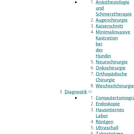
Anästhesiologie
und
Schmerztherapie
Augenchirurgie
Kaiserschnitt
Minimalinvasive
Kastration
bei
der
Hündin
Neurochirurgie
Onkochirurgie
Orthopädische
Chirurgie
Weichteilchirurgie
Diagnostik
Computertomogr
Endoskopie
Hausinternes
Labor
Röntgen
Ultraschall
Zahnröntgen