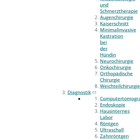
und
Schmerztherapie
Augenchirurgie
Kaiserschnitt
Minimalinvasive
Kastration
bei
der
Hündin
Neurochirurgie
Onkochirurgie
Orthopädische
Chirurgie
Weichteilchirurgie
Diagnostik
Computertomogr
Endoskopie
Hausinternes
Labor
Röntgen
Ultraschall
Zahnröntgen