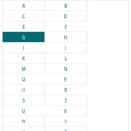
A
B
C
D
E
F
G
H
I
J
K
L
M
N
O
P
Q
R
S
T
U
V
W
X