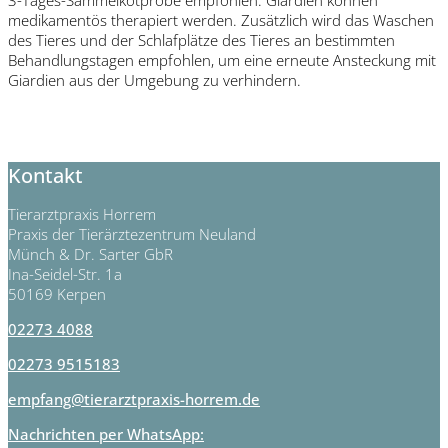
3-Tages-Sammelkotprobe empfohlen. Giardien können
medikamentös therapiert werden. Zusätzlich wird das Waschen
des Tieres und der Schlafplätze des Tieres an bestimmten
Behandlungstagen empfohlen, um eine erneute Ansteckung mit
Giardien aus der Umgebung zu verhindern.
Kontakt
Tierarztpraxis Horrem
Praxis der Tierärztezentrum Neuland
Münch & Dr. Sarter GbR
Ina-Seidel-Str. 1a
50169 Kerpen
02273 4088
02273 9515183
empfang@tierarztpraxis-horrem.de
Nachrichten per WhatsApp: