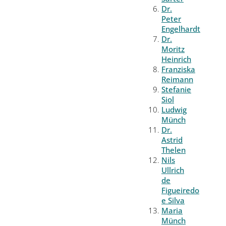
Dr.
Peter
Engelhardt
Dr.
Moritz
Heinrich
Franziska
Reimann
Stefanie
Siol
Ludwig
Münch
Dr.
Astrid
Thelen
Nils
Ullrich
de
Figueiredo
e Silva
Maria
Münch