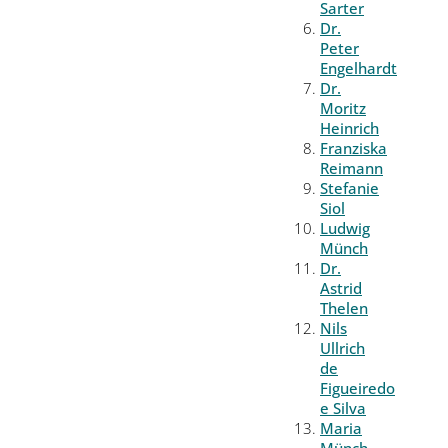
Sarter
Dr.
Peter
Engelhardt
Dr.
Moritz
Heinrich
Franziska
Reimann
Stefanie
Siol
Ludwig
Münch
Dr.
Astrid
Thelen
Nils
Ullrich
de
Figueiredo
e Silva
Maria