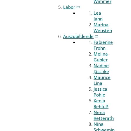
Wimmer
Labor
Lea
Jahn
Marina
Weusten
Auszubildende
Fabienne
Frohn
Melina
Gubler
Nadine
Jäschke
Maurice
Lina
Jessica
Pohle
Xenia
Rehfuß
Nena
Retterath
Nina
Schwemin