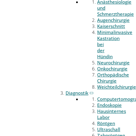
Anästhesiologie
und
Schmerztherapie
Augenchirurgie
Kaiserschnitt
Minimalinvasive
Kastration
bei
der
Hündin
Neurochirurgie
Onkochirurgie
Orthopädische
Chirurgie
Weichteilchirurgie
Diagnostik
Computertomogr
Endoskopie
Hausinternes
Labor
Röntgen
Ultraschall
Zahnröntgen