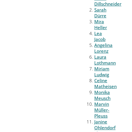
Dillschneider
Sarah
Dürre
Mira
Heller
Lea
Jacob
Angelina
Lorenz
Laura
Lothmann
Miriam
Ludwig
Celine
Matheisen
Monika
Meusch
Marvin
Müller-
Pleuss
Janine
Ohlendorf