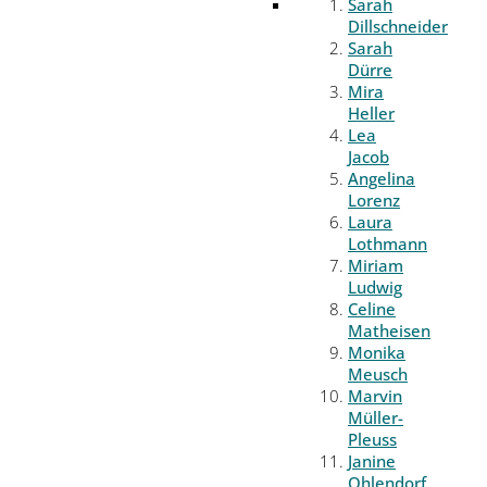
Sarah
Dillschneider
Sarah
Dürre
Mira
Heller
Lea
Jacob
Angelina
Lorenz
Laura
Lothmann
Miriam
Ludwig
Celine
Matheisen
Monika
Meusch
Marvin
Müller-
Pleuss
Janine
Ohlendorf