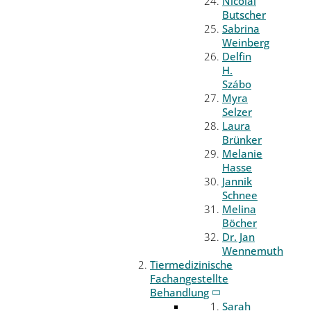
Nicolai
Butscher
Sabrina
Weinberg
Delfin
H.
Szábo
Myra
Selzer
Laura
Brünker
Melanie
Hasse
Jannik
Schnee
Melina
Böcher
Dr. Jan
Wennemuth
Tiermedizinische
Fachangestellte
Behandlung
Sarah