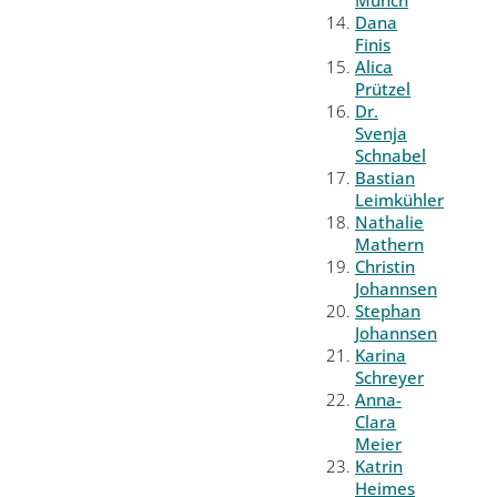
Münch
Dana
Finis
Alica
Prützel
Dr.
Svenja
Schnabel
Bastian
Leimkühler
Nathalie
Mathern
Christin
Johannsen
Stephan
Johannsen
Karina
Schreyer
Anna-
Clara
Meier
Katrin
Heimes