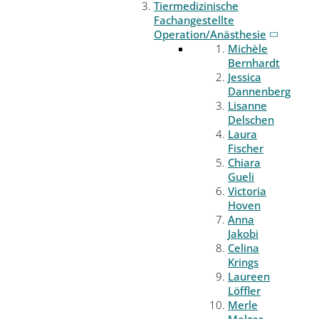
Tiermedizinische
Fachangestellte
Operation/Anästhesie
Michèle
Bernhardt
Jessica
Dannenberg
Lisanne
Delschen
Laura
Fischer
Chiara
Gueli
Victoria
Hoven
Anna
Jakobi
Celina
Krings
Laureen
Löffler
Merle