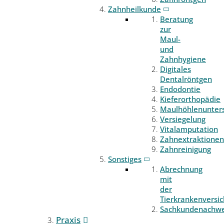
Zahnheilkunde
Beratung
zur
Maul-
und
Zahnhygiene
Digitales
Dentalröntgen
Endodontie
Kieferorthopädie
Maulhöhlenunter
Versiegelung
Vitalamputation
Zahnextraktionen
Zahnreinigung
Sonstiges
Abrechnung
mit
der
Tierkrankenversi
Sachkundenachwe
Praxis