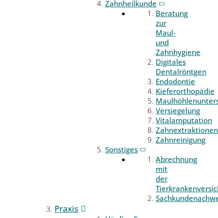
Zahnheilkunde
Beratung
zur
Maul-
und
Zahnhygiene
Digitales
Dentalröntgen
Endodontie
Kieferorthopädie
Maulhöhlenunter
Versiegelung
Vitalamputation
Zahnextraktionen
Zahnreinigung
Sonstiges
Abrechnung
mit
der
Tierkrankenversi
Sachkundenachwe
Praxis