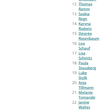
Thomas
Ramm
Saskia
Regn
Karyna
Riabets
Désirée
Rosenbaum
Lea
Schauf
Lisa
Schmitz
Paula
Stausberg
Luke
Stolk
Anja
Tillmann
Melanie
Tomanski
Janine
Walter