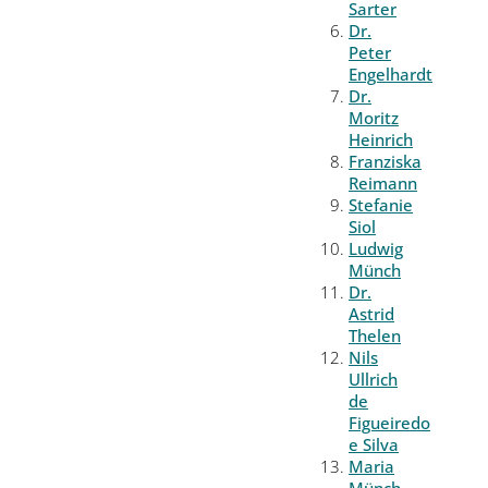
Sarter
Dr.
Peter
Engelhardt
Dr.
Moritz
Heinrich
Franziska
Reimann
Stefanie
Siol
Ludwig
Münch
Dr.
Astrid
Thelen
Nils
Ullrich
de
Figueiredo
e Silva
Maria