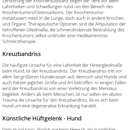
Zerstörung der Knochensubstanz zeigen die Tiere vor allem
Lahmheiten und Schwellungen rund um den Bereich des
Knochentumors/Osteosarkoms. Der Knochentumor
metastasiert meist in die Lunge, doch auch in andere Knochen
und Organe. Therapeutische Optionen sind die Amputation der
betroffenen Gliedmaße, die schmerzlindernde Bestrahlung des
Knochentumors selbst und/oder eine medikamentöse
Schmerztherapie.
Kreuzbandriss
Die häufigste Ursache für eine Lahmheit der Hintergliedmaße
beim Hund, ist der Kreuzbandriss. Der Kreuzbandriss tritt vor
allem bei größeren Hunderassen auf, dennoch sind Hunde und
auch Katzen jeglicher Größe und Art betroffen. In einigen Fällen
wird der Kreuzbandriss von einer Verletzung des Meniskus
begleitet. Anders als beim Menschen, ist nur selten ein akutes
Trauma die Ursache für den Kreuzbandriss, da es sich beim
Hund um eine degenerative Erkrankung handelt.
Künstliche Hüftgelenk - Hund
Dem Hund kann, ähnlich wie beim Mensch, ein künstliches