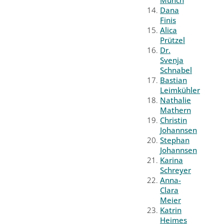
Münch
Dana
Finis
Alica
Prützel
Dr.
Svenja
Schnabel
Bastian
Leimkühler
Nathalie
Mathern
Christin
Johannsen
Stephan
Johannsen
Karina
Schreyer
Anna-
Clara
Meier
Katrin
Heimes