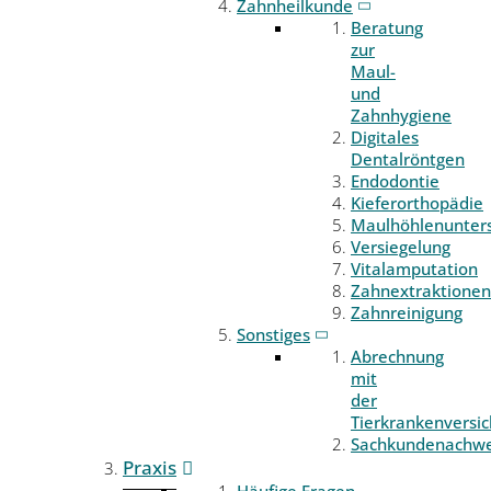
Zahnheilkunde
Beratung
zur
Maul-
und
Zahnhygiene
Digitales
Dentalröntgen
Endodontie
Kieferorthopädie
Maulhöhlenunter
Versiegelung
Vitalamputation
Zahnextraktionen
Zahnreinigung
Sonstiges
Abrechnung
mit
der
Tierkrankenversi
Sachkundenachwe
Praxis