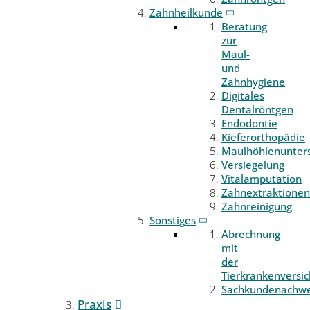
Zahnheilkunde
Beratung
zur
Maul-
und
Zahnhygiene
Digitales
Dentalröntgen
Endodontie
Kieferorthopädie
Maulhöhlenunter
Versiegelung
Vitalamputation
Zahnextraktionen
Zahnreinigung
Sonstiges
Abrechnung
mit
der
Tierkrankenversi
Sachkundenachwe
Praxis