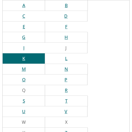
A
B
C
D
E
F
G
H
I
J
K
L
M
N
O
P
Q
R
S
T
U
V
W
X