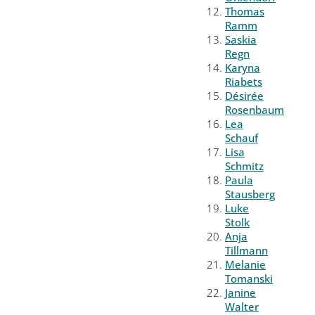
Thomas
Ramm
Saskia
Regn
Karyna
Riabets
Désirée
Rosenbaum
Lea
Schauf
Lisa
Schmitz
Paula
Stausberg
Luke
Stolk
Anja
Tillmann
Melanie
Tomanski
Janine
Walter