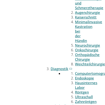
und
Schmerztherapie
Augenchirurgie
Kaiserschnitt
Minimalinvasive
Kastration
bei
der
Hündin
Neurochirurgie
Onkochirurgie
Orthopädische
Chirurgie
Weichteilchirurgie
Diagnostik
Computertomogr
Endoskopie
Hausinternes
Labor
Röntgen
Ultraschall
Zahnröntgen