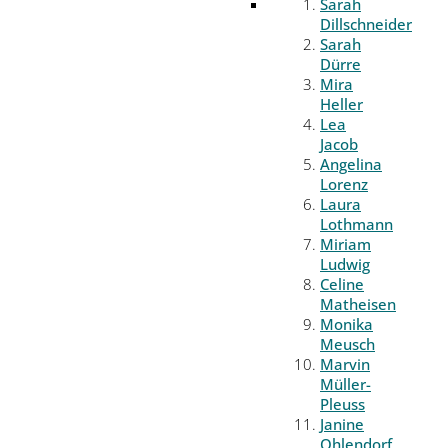
Sarah
Dillschneider
Sarah
Dürre
Mira
Heller
Lea
Jacob
Angelina
Lorenz
Laura
Lothmann
Miriam
Ludwig
Celine
Matheisen
Monika
Meusch
Marvin
Müller-
Pleuss
Janine
Ohlendorf