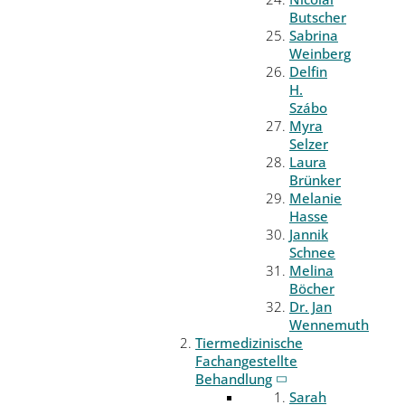
Butscher
Sabrina
Weinberg
Delfin
H.
Szábo
Myra
Selzer
Laura
Brünker
Melanie
Hasse
Jannik
Schnee
Melina
Böcher
Dr. Jan
Wennemuth
Tiermedizinische
Fachangestellte
Behandlung
Sarah