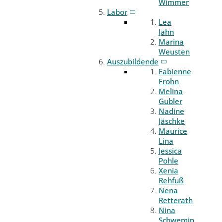
Wimmer
Labor
Lea
Jahn
Marina
Weusten
Auszubildende
Fabienne
Frohn
Melina
Gubler
Nadine
Jäschke
Maurice
Lina
Jessica
Pohle
Xenia
Rehfuß
Nena
Retterath
Nina
Schwemin