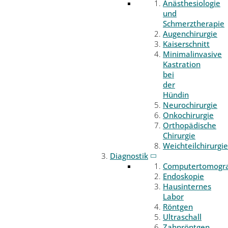
Anästhesiologie
und
Schmerztherapie
Augenchirurgie
Kaiserschnitt
Minimalinvasive
Kastration
bei
der
Hündin
Neurochirurgie
Onkochirurgie
Orthopädische
Chirurgie
Weichteilchirurgie
Diagnostik
Computertomogr
Endoskopie
Hausinternes
Labor
Röntgen
Ultraschall
Zahnröntgen