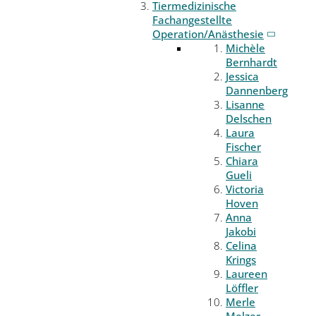
Tiermedizinische
Fachangestellte
Operation/Anästhesie
Michèle
Bernhardt
Jessica
Dannenberg
Lisanne
Delschen
Laura
Fischer
Chiara
Gueli
Victoria
Hoven
Anna
Jakobi
Celina
Krings
Laureen
Löffler
Merle