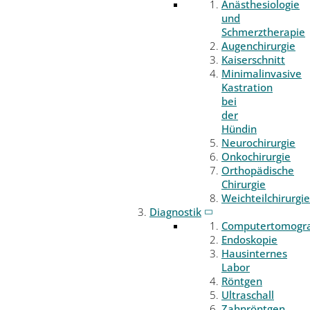
Anästhesiologie
und
Schmerztherapie
Augenchirurgie
Kaiserschnitt
Minimalinvasive
Kastration
bei
der
Hündin
Neurochirurgie
Onkochirurgie
Orthopädische
Chirurgie
Weichteilchirurgie
Diagnostik
Computertomogr
Endoskopie
Hausinternes
Labor
Röntgen
Ultraschall
Zahnröntgen