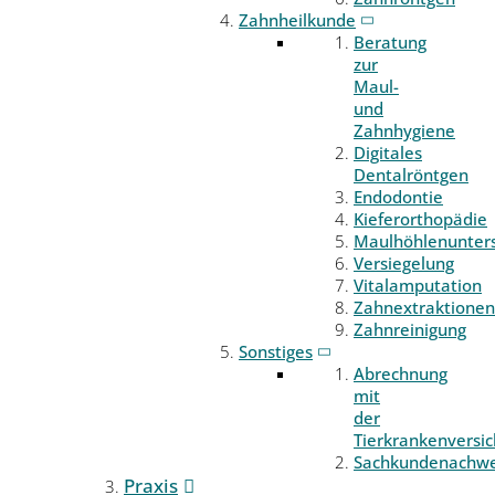
Zahnheilkunde
Beratung
zur
Maul-
und
Zahnhygiene
Digitales
Dentalröntgen
Endodontie
Kieferorthopädie
Maulhöhlenunter
Versiegelung
Vitalamputation
Zahnextraktionen
Zahnreinigung
Sonstiges
Abrechnung
mit
der
Tierkrankenversi
Sachkundenachwe
Praxis