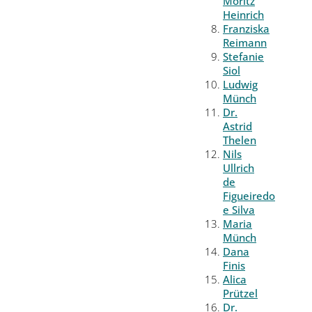
Moritz
Heinrich
Franziska
Reimann
Stefanie
Siol
Ludwig
Münch
Dr.
Astrid
Thelen
Nils
Ullrich
de
Figueiredo
e Silva
Maria
Münch
Dana
Finis
Alica
Prützel
Dr.