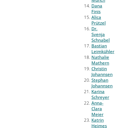
Münch
Dana
Finis
Alica
Prützel
Dr.
Svenja
Schnabel
Bastian
Leimkühler
Nathalie
Mathern
Christin
Johannsen
Stephan
Johannsen
Karina
Schreyer
Anna-
Clara
Meier
Katrin
Heimes