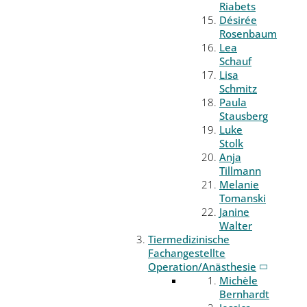
Riabets
Désirée
Rosenbaum
Lea
Schauf
Lisa
Schmitz
Paula
Stausberg
Luke
Stolk
Anja
Tillmann
Melanie
Tomanski
Janine
Walter
Tiermedizinische
Fachangestellte
Operation/Anästhesie
Michèle
Bernhardt