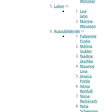
Wimmer
Labor
Lea
Jahn
Marina
Weusten
Auszubildende
Fabienne
Frohn
Melina
Gubler
Nadine
Jäschke
Maurice
Lina
Jessica
Pohle
Xenia
Rehfuß
Nena
Retterath
Nina
Schwemin