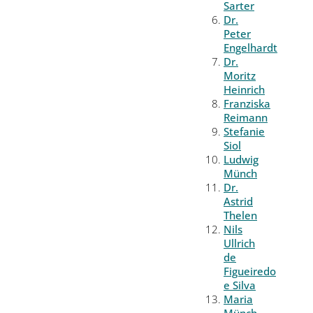
Sarter
Dr.
Peter
Engelhardt
Dr.
Moritz
Heinrich
Franziska
Reimann
Stefanie
Siol
Ludwig
Münch
Dr.
Astrid
Thelen
Nils
Ullrich
de
Figueiredo
e Silva
Maria