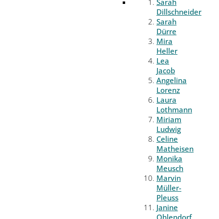
Sarah
Dillschneider
Sarah
Dürre
Mira
Heller
Lea
Jacob
Angelina
Lorenz
Laura
Lothmann
Miriam
Ludwig
Celine
Matheisen
Monika
Meusch
Marvin
Müller-
Pleuss
Janine
Ohlendorf