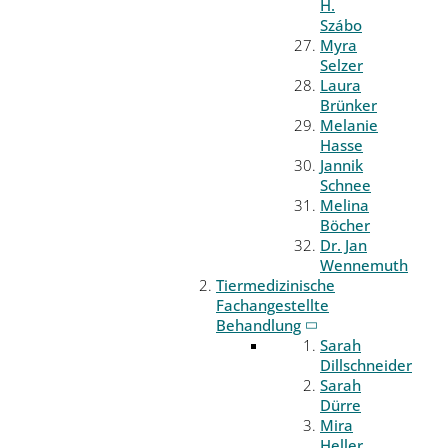
H.
Szábo
Myra
Selzer
Laura
Brünker
Melanie
Hasse
Jannik
Schnee
Melina
Böcher
Dr. Jan
Wennemuth
Tiermedizinische
Fachangestellte
Behandlung
Sarah
Dillschneider
Sarah
Dürre
Mira
Heller