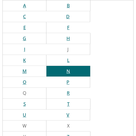
A
B
C
D
E
F
G
H
I
J
K
L
M
N
O
P
Q
R
S
T
U
V
W
X