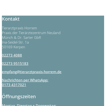
Kontakt
Tierarztpraxis Horrem
Praxis der Tierärztezentrum Neuland
Münch & Dr. Sarter GbR
Ina-Seidel-Str. 1a
50169 Kerpen
02273 4088
02273 9515183
empfang@tierarztpraxis-horrem.de
Nachrichten per WhatsApp:
0173 4317021
Öffnungszeiten
Montag, Dienstag + Donnerstag: