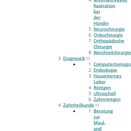
Kastration
bei
der
Hündin
Neurochirurgie
Onkochirurgie
Orthopädische
Chirurgie
Weichteilchirurgie
Diagnostik
Computertomogr
Endoskopie
Hausinternes
Labor
Röntgen
Ultraschall
Zahnröntgen
Zahnheilkunde
Beratung
zur
Maul-
und