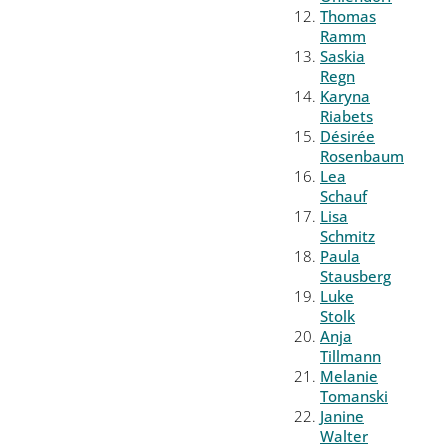
Thomas
Ramm
Saskia
Regn
Karyna
Riabets
Désirée
Rosenbaum
Lea
Schauf
Lisa
Schmitz
Paula
Stausberg
Luke
Stolk
Anja
Tillmann
Melanie
Tomanski
Janine
Walter