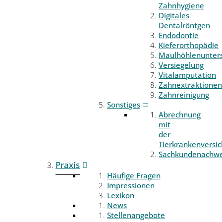
Zahnhygiene
Digitales
Dentalröntgen
Endodontie
Kieferorthopädie
Maulhöhlenunter
Versiegelung
Vitalamputation
Zahnextraktionen
Zahnreinigung
Sonstiges
Abrechnung
mit
der
Tierkrankenversi
Sachkundenachwe
Praxis
Häufige Fragen
Impressionen
Lexikon
News
Stellenangebote