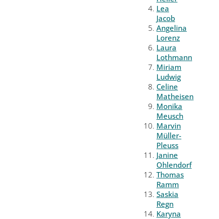
Lea
Jacob
Angelina
Lorenz
Laura
Lothmann
Miriam
Ludwig
Celine
Matheisen
Monika
Meusch
Marvin
Müller-
Pleuss
Janine
Ohlendorf
Thomas
Ramm
Saskia
Regn
Karyna