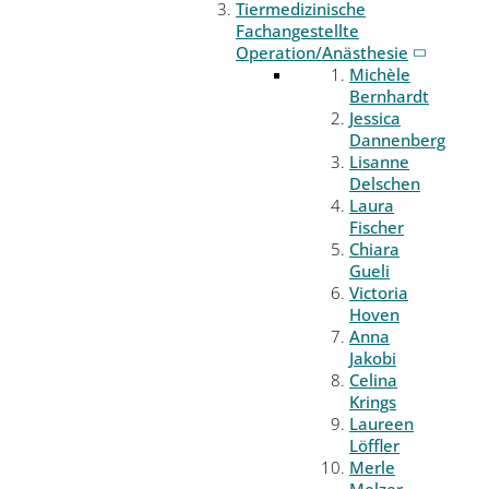
Tiermedizinische
Fachangestellte
Operation/Anästhesie
Michèle
Bernhardt
Jessica
Dannenberg
Lisanne
Delschen
Laura
Fischer
Chiara
Gueli
Victoria
Hoven
Anna
Jakobi
Celina
Krings
Laureen
Löffler
Merle