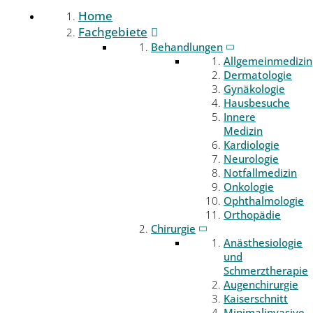
Home
Fachgebiete
Behandlungen
Allgemeinmedizin
Dermatologie
Gynäkologie
Hausbesuche
Innere
Medizin
Kardiologie
Neurologie
Notfallmedizin
Onkologie
Ophthalmologie
Orthopädie
Chirurgie
Anästhesiologie
und
Schmerztherapie
Augenchirurgie
Kaiserschnitt
Minimalinvasive