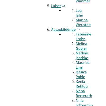
Wimmer
Labor
Lea
Jahn
Marina
Weusten
Auszubildende
Fabienne
Frohn
Melina
Gubler
Nadine
Jäschke
Maurice
Lina
Jessica
Pohle
Xenia
Rehfuß
Nena
Retterath
Nina
Schwemin