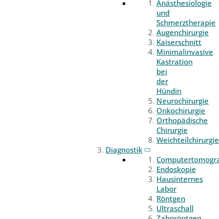
Anästhesiologie
und
Schmerztherapie
Augenchirurgie
Kaiserschnitt
Minimalinvasive
Kastration
bei
der
Hündin
Neurochirurgie
Onkochirurgie
Orthopädische
Chirurgie
Weichteilchirurgie
Diagnostik
Computertomogr
Endoskopie
Hausinternes
Labor
Röntgen
Ultraschall
Zahnröntgen