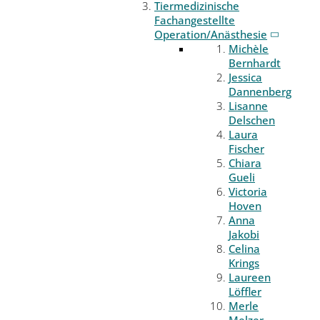
Tiermedizinische
Fachangestellte
Operation/Anästhesie
Michèle
Bernhardt
Jessica
Dannenberg
Lisanne
Delschen
Laura
Fischer
Chiara
Gueli
Victoria
Hoven
Anna
Jakobi
Celina
Krings
Laureen
Löffler
Merle