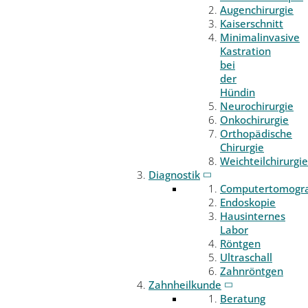
Augenchirurgie
Kaiserschnitt
Minimalinvasive
Kastration
bei
der
Hündin
Neurochirurgie
Onkochirurgie
Orthopädische
Chirurgie
Weichteilchirurgie
Diagnostik
Computertomogr
Endoskopie
Hausinternes
Labor
Röntgen
Ultraschall
Zahnröntgen
Zahnheilkunde
Beratung