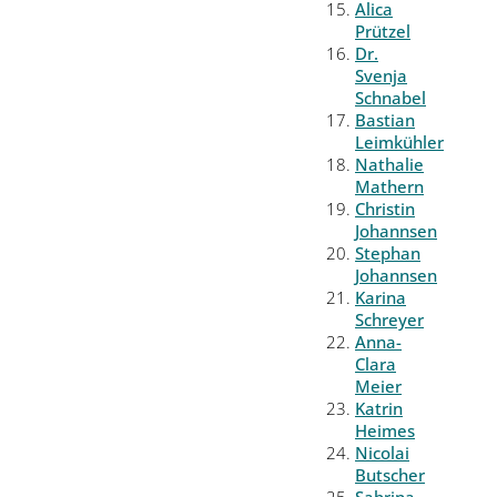
Alica
Prützel
Dr.
Svenja
Schnabel
Bastian
Leimkühler
Nathalie
Mathern
Christin
Johannsen
Stephan
Johannsen
Karina
Schreyer
Anna-
Clara
Meier
Katrin
Heimes
Nicolai
Butscher
Sabrina