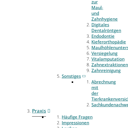
zur
Maul-
und
Zahnhygiene
Digitales
Dentalröntgen
Endodontie
Kieferorthopädie
Maulhöhlenunter
Versiegelung
Vitalamputation
Zahnextraktionen
Zahnreinigung
Sonstiges
Abrechnung
mit
der
Tierkrankenversi
Sachkundenachwe
Praxis
Häufige Fragen
Impressionen