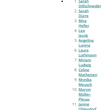
Sarah
Dillschneider
Sarah
Dürre
Mira
Heller
Lea
Jacob
Angelina
Lorenz
Laura
Lothmann
Miriam
Ludwig
Celine
Matheisen
Monika
Meusch
Marvin
Müller-
Pleuss
Janine
Ohlendorf