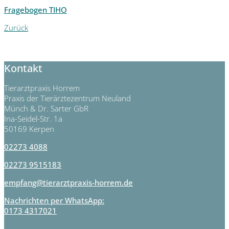
Fragebogen TIHO
Zurück
Kontakt
Tierarztpraxis Horrem
Praxis der Tierärztezentrum Neuland
Münch & Dr. Sarter GbR
Ina-Seidel-Str. 1a
50169 Kerpen
02273 4088
02273 9515183
empfang@tierarztpraxis-horrem.de
Nachrichten per WhatsApp:
0173 4317021