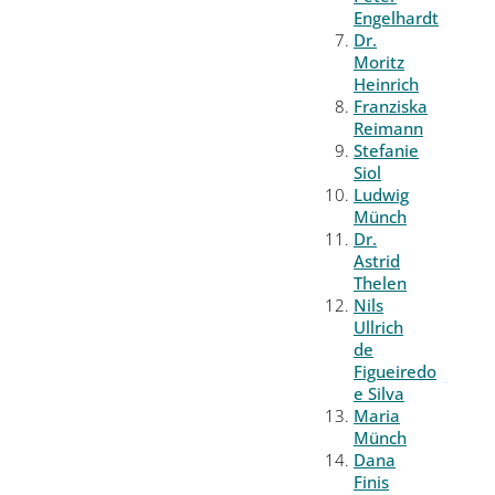
Engelhardt
Dr.
Moritz
Heinrich
Franziska
Reimann
Stefanie
Siol
Ludwig
Münch
Dr.
Astrid
Thelen
Nils
Ullrich
de
Figueiredo
e Silva
Maria
Münch
Dana
Finis