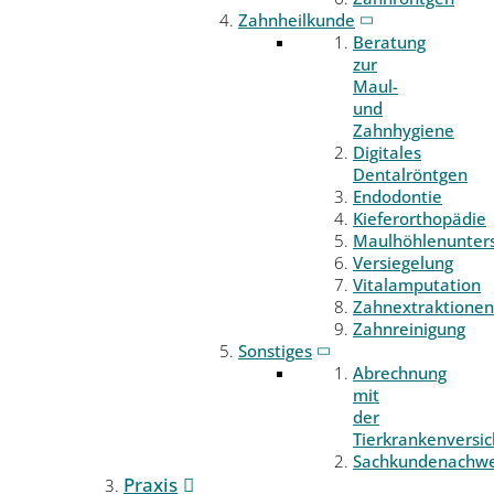
Zahnheilkunde
Beratung
zur
Maul-
und
Zahnhygiene
Digitales
Dentalröntgen
Endodontie
Kieferorthopädie
Maulhöhlenunter
Versiegelung
Vitalamputation
Zahnextraktionen
Zahnreinigung
Sonstiges
Abrechnung
mit
der
Tierkrankenversi
Sachkundenachwe
Praxis