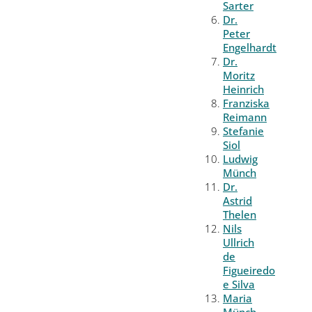
Sarter
Dr.
Peter
Engelhardt
Dr.
Moritz
Heinrich
Franziska
Reimann
Stefanie
Siol
Ludwig
Münch
Dr.
Astrid
Thelen
Nils
Ullrich
de
Figueiredo
e Silva
Maria