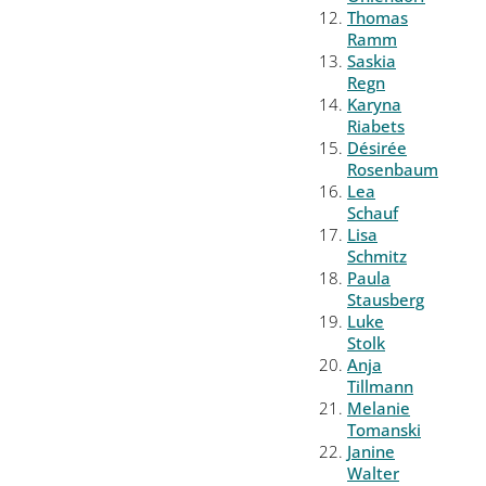
Thomas
Ramm
Saskia
Regn
Karyna
Riabets
Désirée
Rosenbaum
Lea
Schauf
Lisa
Schmitz
Paula
Stausberg
Luke
Stolk
Anja
Tillmann
Melanie
Tomanski
Janine
Walter