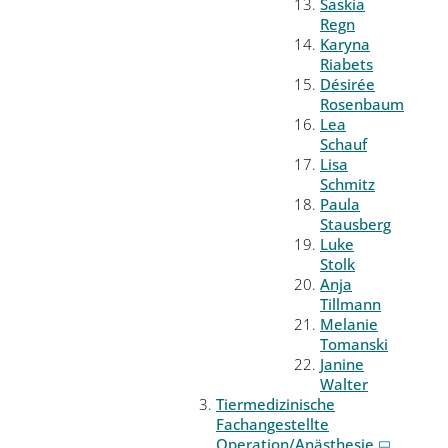
Saskia
Regn
Karyna
Riabets
Désirée
Rosenbaum
Lea
Schauf
Lisa
Schmitz
Paula
Stausberg
Luke
Stolk
Anja
Tillmann
Melanie
Tomanski
Janine
Walter
Tiermedizinische
Fachangestellte
Operation/Anästhesie