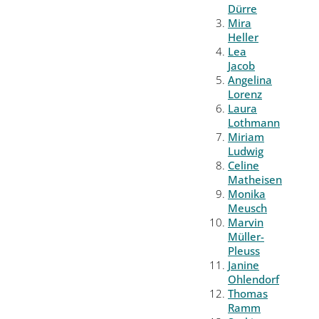
Dürre
Mira
Heller
Lea
Jacob
Angelina
Lorenz
Laura
Lothmann
Miriam
Ludwig
Celine
Matheisen
Monika
Meusch
Marvin
Müller-
Pleuss
Janine
Ohlendorf
Thomas
Ramm