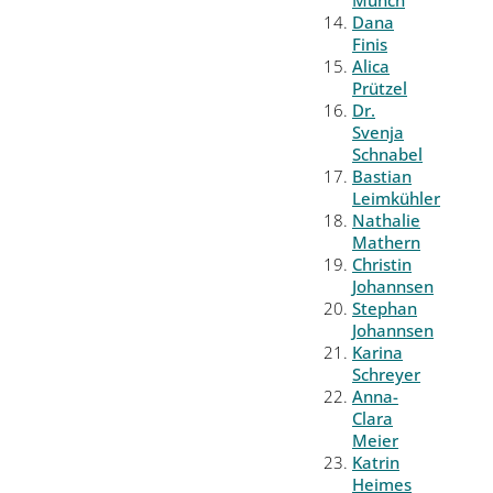
Münch
Dana
Finis
Alica
Prützel
Dr.
Svenja
Schnabel
Bastian
Leimkühler
Nathalie
Mathern
Christin
Johannsen
Stephan
Johannsen
Karina
Schreyer
Anna-
Clara
Meier
Katrin
Heimes