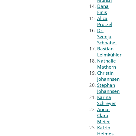
Münch
Dana
Finis
Alica
Prützel
Dr.
Svenja
Schnabel
Bastian
Leimkühler
Nathalie
Mathern
Christin
Johannsen
Stephan
Johannsen
Karina
Schreyer
Anna-
Clara
Meier
Katrin
Heimes