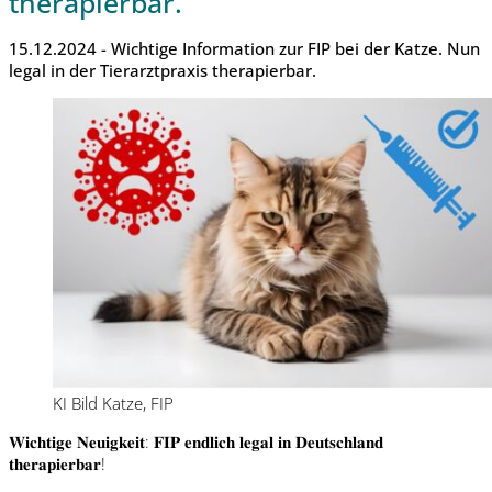
therapierbar.
15.12.2024 - Wichtige Information zur FIP bei der Katze. Nun
legal in der Tierarztpraxis therapierbar.
KI Bild Katze, FIP
𝐖𝐢𝐜𝐡𝐭𝐢𝐠𝐞
𝐍𝐞𝐮𝐢𝐠𝐤𝐞𝐢𝐭
:
𝐅𝐈𝐏
𝐞𝐧𝐝𝐥𝐢𝐜𝐡
𝐥𝐞𝐠𝐚𝐥
𝐢𝐧
𝐃𝐞𝐮𝐭𝐬𝐜𝐡𝐥𝐚𝐧𝐝
𝐭𝐡𝐞𝐫𝐚𝐩𝐢𝐞𝐫𝐛𝐚𝐫
!