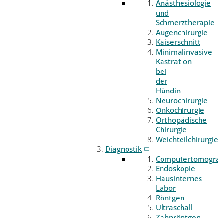
Anästhesiologie
und
Schmerztherapie
Augenchirurgie
Kaiserschnitt
Minimalinvasive
Kastration
bei
der
Hündin
Neurochirurgie
Onkochirurgie
Orthopädische
Chirurgie
Weichteilchirurgie
Diagnostik
Computertomogr
Endoskopie
Hausinternes
Labor
Röntgen
Ultraschall
Zahnröntgen