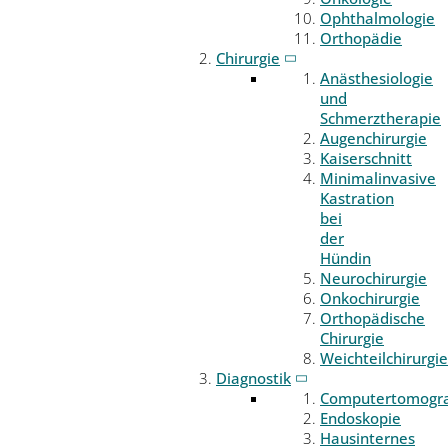
Ophthalmologie
Orthopädie
Chirurgie
Anästhesiologie
und
Schmerztherapie
Augenchirurgie
Kaiserschnitt
Minimalinvasive
Kastration
bei
der
Hündin
Neurochirurgie
Onkochirurgie
Orthopädische
Chirurgie
Weichteilchirurgie
Diagnostik
Computertomogr
Endoskopie
Hausinternes