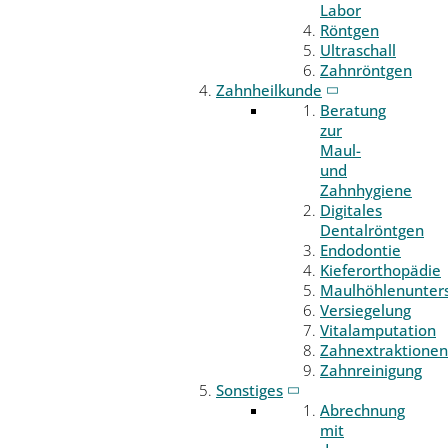
Labor
Röntgen
Ultraschall
Zahnröntgen
Zahnheilkunde
Beratung
zur
Maul-
und
Zahnhygiene
Digitales
Dentalröntgen
Endodontie
Kieferorthopädie
Maulhöhlenunter
Versiegelung
Vitalamputation
Zahnextraktionen
Zahnreinigung
Sonstiges
Abrechnung
mit