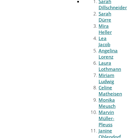
Sarah
Dillschneider
Sarah
Dürre
Mira
Heller
Lea
Jacob
Angelina
Lorenz
Laura
Lothmann
Miriam
Ludwig
Celine
Matheisen
Monika
Meusch
Marvin
Müller-
Pleuss
Janine
Ohlendorf