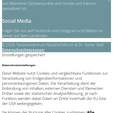
von Kleintieren (Schwerpunkte sind Hunde und Katzen)
spezialisiert ist.
Social Media
Folgen Sie uns auf Facebook und Instagram und bleiben so
immer auf dem Laufenden.
© 2026 Tierärztezentrum Neuland Münch & Dr. Sarter GbR
Datenschutz
Impressum
Einstellungen gespeichert
Datenschutzeinstellungen
Diese Website nutzt Cookies und vergleichbare Funktionen zur
Verarbeitung von Endgeräteinformationen und
personenbezogenen Daten. Die Verarbeitung dient der
Einbindung von Inhalten, externen Diensten und Elementen
Dritter sowie der statistischen Analyse/Messung. Je nach
Funktion werden dabei Daten an Dritte innerhalb der EU bzw.
der USA weitergegeben.
Sie können der Nutzung aller Cookies zustimmen (
Alle