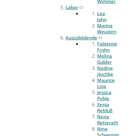
Wimmer
Labor
Lea
Jahn
Marina
Weusten
Auszubildende
Fabienne
Frohn
Melina
Gubler
Nadine
Jäschke
Maurice
Lina
Jessica
Pohle
Xenia
Rehfuß
Nena
Retterath
Nina
Schwemin