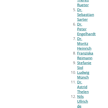
Rueter
Dr.
Sebastian
Sarter
Dr.
Peter
Engelhardt
Dr.
Moritz
Heinrich
Franziska
Reimann
Stefanie
Siol
Ludwig
Münch
Dr.
Astrid
Thelen
Nils
Ullrich
de