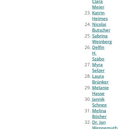
Clara
Meier
Katrin
Heimes
Nicolai
Butscher
Sabrina
Weinberg
Delfin
H.
Szábo
Myra
Selzer
Laura
Brünker
Melanie
Hasse
Jannik
Schnee
Melina
Böcher
Dr. Jan
Wennemuth