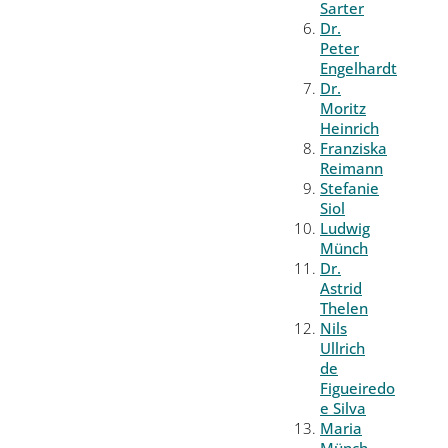
Sarter
Dr.
Peter
Engelhardt
Dr.
Moritz
Heinrich
Franziska
Reimann
Stefanie
Siol
Ludwig
Münch
Dr.
Astrid
Thelen
Nils
Ullrich
de
Figueiredo
e Silva
Maria