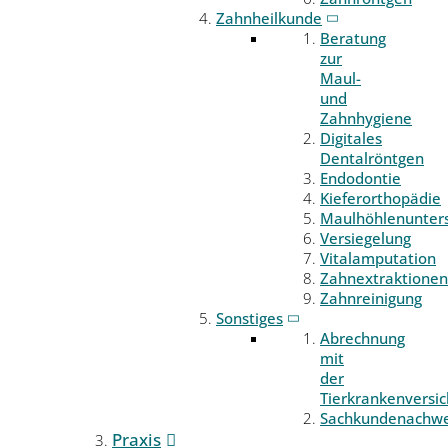
Zahnheilkunde
Beratung
zur
Maul-
und
Zahnhygiene
Digitales
Dentalröntgen
Endodontie
Kieferorthopädie
Maulhöhlenunter
Versiegelung
Vitalamputation
Zahnextraktionen
Zahnreinigung
Sonstiges
Abrechnung
mit
der
Tierkrankenversi
Sachkundenachwe
Praxis