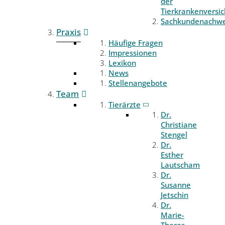
der
Tierkrankenversi
Sachkundenachwe
Praxis
Häufige Fragen
Impressionen
Lexikon
News
Stellenangebote
Team
Tierärzte
Dr.
Christiane
Stengel
Dr.
Esther
Lautscham
Dr.
Susanne
Jetschin
Dr.
Marie-
Theres