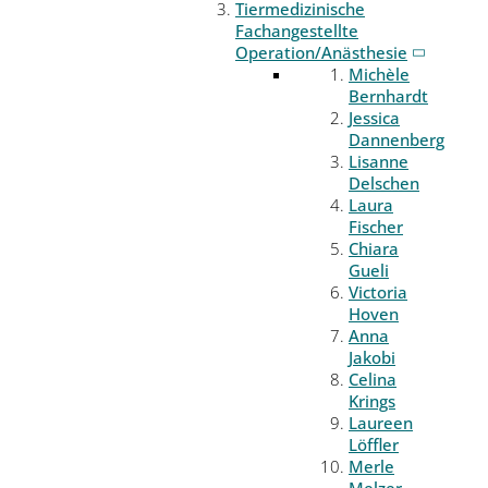
Tiermedizinische
Fachangestellte
Operation/Anästhesie
Michèle
Bernhardt
Jessica
Dannenberg
Lisanne
Delschen
Laura
Fischer
Chiara
Gueli
Victoria
Hoven
Anna
Jakobi
Celina
Krings
Laureen
Löffler
Merle