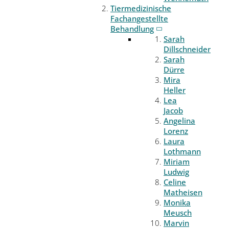
Tiermedizinische
Fachangestellte
Behandlung
Sarah
Dillschneider
Sarah
Dürre
Mira
Heller
Lea
Jacob
Angelina
Lorenz
Laura
Lothmann
Miriam
Ludwig
Celine
Matheisen
Monika
Meusch
Marvin