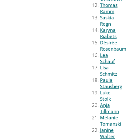
Thomas
Ramm
Saskia
Regn
Karyna
Riabets
Désirée
Rosenbaum
Lea
Schauf
Lisa
Schmitz
Paula
Stausberg
Luke
Stolk
Anja
Tillmann
Melanie
Tomanski
Janine
Walter