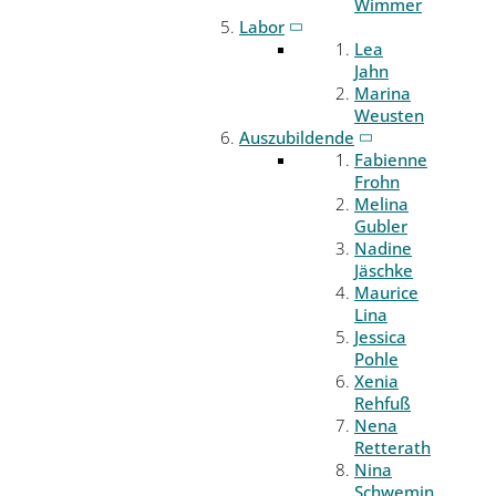
Wimmer
Labor
Lea
Jahn
Marina
Weusten
Auszubildende
Fabienne
Frohn
Melina
Gubler
Nadine
Jäschke
Maurice
Lina
Jessica
Pohle
Xenia
Rehfuß
Nena
Retterath
Nina
Schwemin