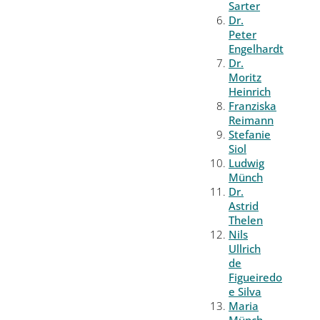
Sarter
Dr.
Peter
Engelhardt
Dr.
Moritz
Heinrich
Franziska
Reimann
Stefanie
Siol
Ludwig
Münch
Dr.
Astrid
Thelen
Nils
Ullrich
de
Figueiredo
e Silva
Maria