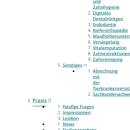
und
Zahnhygiene
Digitales
Dentalröntgen
Endodontie
Kieferorthopädie
Maulhöhlenunter
Versiegelung
Vitalamputation
Zahnextraktionen
Zahnreinigung
Sonstiges
Abrechnung
mit
der
Tierkrankenversi
Sachkundenachwe
Praxis
Häufige Fragen
Impressionen
Lexikon
News
Stellenangebote