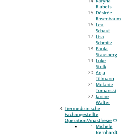
Karyna
Riabets
Désirée
Rosenbaum
Lea
Schauf
Lisa
Schmitz
Paula
Stausberg
Luke
Stolk
Anja
Tillmann
Melanie
Tomanski
Janine
Walter
Tiermedizinische
Fachangestellte
Operation/Anästhesie
Michèle
Bernhardt