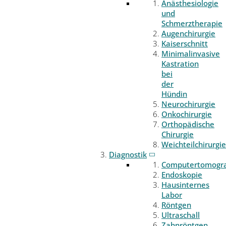
Anästhesiologie
und
Schmerztherapie
Augenchirurgie
Kaiserschnitt
Minimalinvasive
Kastration
bei
der
Hündin
Neurochirurgie
Onkochirurgie
Orthopädische
Chirurgie
Weichteilchirurgie
Diagnostik
Computertomogr
Endoskopie
Hausinternes
Labor
Röntgen
Ultraschall
Zahnröntgen