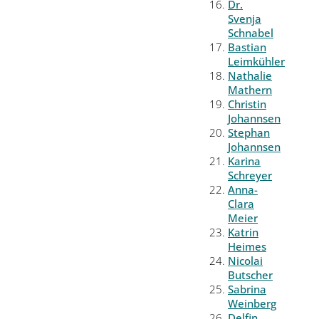
Dr.
Svenja
Schnabel
Bastian
Leimkühler
Nathalie
Mathern
Christin
Johannsen
Stephan
Johannsen
Karina
Schreyer
Anna-
Clara
Meier
Katrin
Heimes
Nicolai
Butscher
Sabrina
Weinberg
Delfin