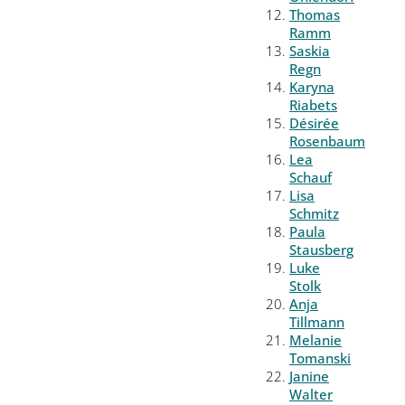
Thomas
Ramm
Saskia
Regn
Karyna
Riabets
Désirée
Rosenbaum
Lea
Schauf
Lisa
Schmitz
Paula
Stausberg
Luke
Stolk
Anja
Tillmann
Melanie
Tomanski
Janine
Walter