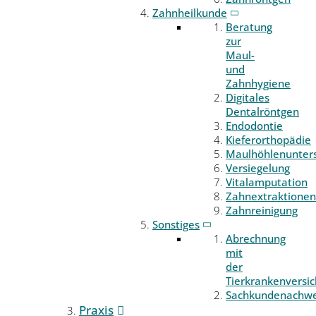
Zahnheilkunde
Beratung
zur
Maul-
und
Zahnhygiene
Digitales
Dentalröntgen
Endodontie
Kieferorthopädie
Maulhöhlenunter
Versiegelung
Vitalamputation
Zahnextraktionen
Zahnreinigung
Sonstiges
Abrechnung
mit
der
Tierkrankenversi
Sachkundenachwe
Praxis