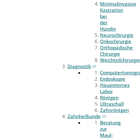
Minimalinvasive
Kastration
bei
der
Hündin
Neurochirurgie
Onkochirurgie
Orthopädische
Chirurgie
Weichteilchirurgie
Diagnostik
Computertomogr
Endoskopie
Hausinternes
Labor
Röntgen
Ultraschall
Zahnröntgen
Zahnheilkunde
Beratung
zur
Maul-