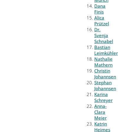
Münch
Dana
Finis
Alica
Prützel
Dr.
Svenja
Schnabel
Bastian
Leimkühler
Nathalie
Mathern
Christin
Johannsen
Stephan
Johannsen
Karina
Schreyer
Anna-
Clara
Meier
Katrin
Heimes