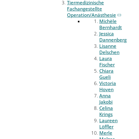
Tiermedizinische
Fachangestellte
Operation/Anästhesie
Michèle
Bernhardt
Jessica
Dannenberg
Lisanne
Delschen
Laura
Fischer
Chiara
Gueli
Victoria
Hoven
Anna
Jakobi
Celina
Krings
Laureen
Löffler
Merle