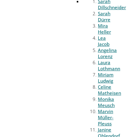
Sarah
Dillschneider
Sarah
Dürre
Mira
Heller
Lea
Jacob
Angelina
Lorenz
Laura
Lothmann
Miriam
Ludwig
Celine
Matheisen
Monika
Meusch
Marvin
Müller-
Pleuss
Janine
Ohlendorf