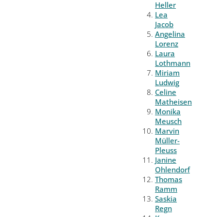
Heller
Lea
Jacob
Angelina
Lorenz
Laura
Lothmann
Miriam
Ludwig
Celine
Matheisen
Monika
Meusch
Marvin
Müller-
Pleuss
Janine
Ohlendorf
Thomas
Ramm
Saskia
Regn