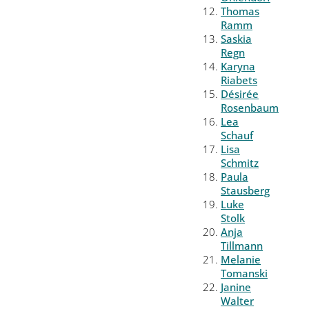
Thomas
Ramm
Saskia
Regn
Karyna
Riabets
Désirée
Rosenbaum
Lea
Schauf
Lisa
Schmitz
Paula
Stausberg
Luke
Stolk
Anja
Tillmann
Melanie
Tomanski
Janine
Walter