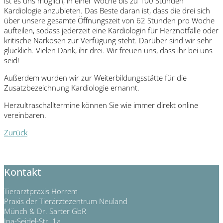
ist es uns möglich, in einer Woche bis zu 100 Stunden
Kardiologie anzubieten. Das Beste daran ist, dass die drei sich
über unsere gesamte Öffnungszeit von 62 Stunden pro Woche
aufteilen, sodass jederzeit eine Kardiologin für Herznotfälle oder
kritische Narkosen zur Verfügung steht. Darüber sind wir sehr
glücklich. Vielen Dank, ihr drei. Wir freuen uns, dass ihr bei uns
seid!
Außerdem wurden wir zur Weiterbildungsstätte für die
Zusatzbezeichnung Kardiologie ernannt.
Herzultraschalltermine können Sie wie immer direkt online
vereinbaren.
Zurück
Kontakt
Tierarztpraxis Horrem
Praxis der Tierärztezentrum Neuland
Münch & Dr. Sarter GbR
Ina-Seidel-Str. 1a