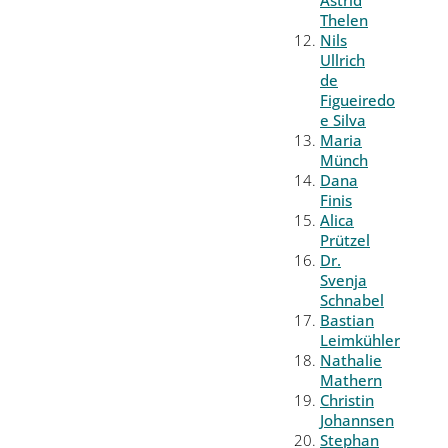
Thelen
Nils
Ullrich
de
Figueiredo
e Silva
Maria
Münch
Dana
Finis
Alica
Prützel
Dr.
Svenja
Schnabel
Bastian
Leimkühler
Nathalie
Mathern
Christin
Johannsen
Stephan