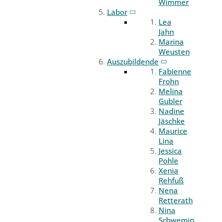
Wimmer
Labor
Lea
Jahn
Marina
Weusten
Auszubildende
Fabienne
Frohn
Melina
Gubler
Nadine
Jäschke
Maurice
Lina
Jessica
Pohle
Xenia
Rehfuß
Nena
Retterath
Nina
Schwemin