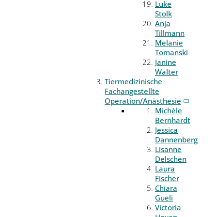
Luke
Stolk
Anja
Tillmann
Melanie
Tomanski
Janine
Walter
Tiermedizinische
Fachangestellte
Operation/Anästhesie
Michèle
Bernhardt
Jessica
Dannenberg
Lisanne
Delschen
Laura
Fischer
Chiara
Gueli
Victoria
Hoven