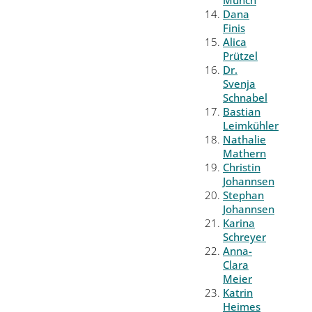
Münch
Dana
Finis
Alica
Prützel
Dr.
Svenja
Schnabel
Bastian
Leimkühler
Nathalie
Mathern
Christin
Johannsen
Stephan
Johannsen
Karina
Schreyer
Anna-
Clara
Meier
Katrin
Heimes