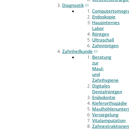
Diagnostik
Computertomogr
Endoskopie
Hausinternes
Labor
Röntgen
Ultraschall
Zahnröntgen
Zahnheilkunde
Beratung
zur
Maul-
und
Zahnhygiene
Digitales
Dentalröntgen
Endodontie
Kieferorthopädie
Maulhöhlenunter
Versiegelung
Vitalamputation
Zahnextraktionen