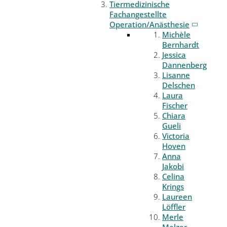
Tiermedizinische
Fachangestellte
Operation/Anästhesie
Michèle
Bernhardt
Jessica
Dannenberg
Lisanne
Delschen
Laura
Fischer
Chiara
Gueli
Victoria
Hoven
Anna
Jakobi
Celina
Krings
Laureen
Löffler
Merle