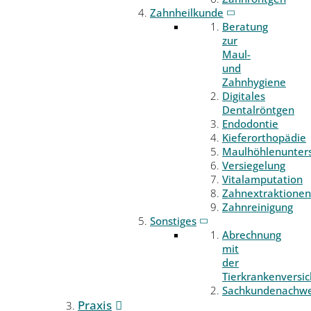
Zahnheilkunde
Beratung
zur
Maul-
und
Zahnhygiene
Digitales
Dentalröntgen
Endodontie
Kieferorthopädie
Maulhöhlenunter
Versiegelung
Vitalamputation
Zahnextraktionen
Zahnreinigung
Sonstiges
Abrechnung
mit
der
Tierkrankenversi
Sachkundenachwe
Praxis