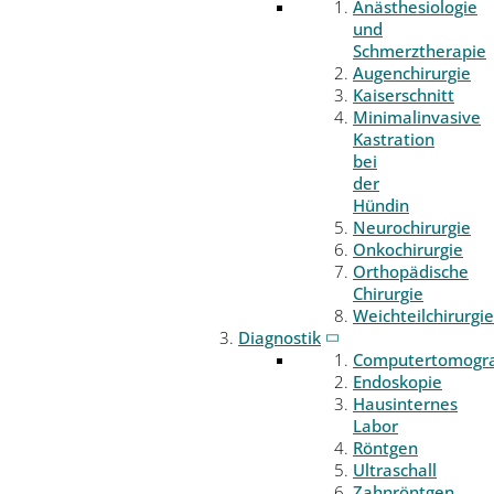
Anästhesiologie
und
Schmerztherapie
Augenchirurgie
Kaiserschnitt
Minimalinvasive
Kastration
bei
der
Hündin
Neurochirurgie
Onkochirurgie
Orthopädische
Chirurgie
Weichteilchirurgie
Diagnostik
Computertomogr
Endoskopie
Hausinternes
Labor
Röntgen
Ultraschall
Zahnröntgen