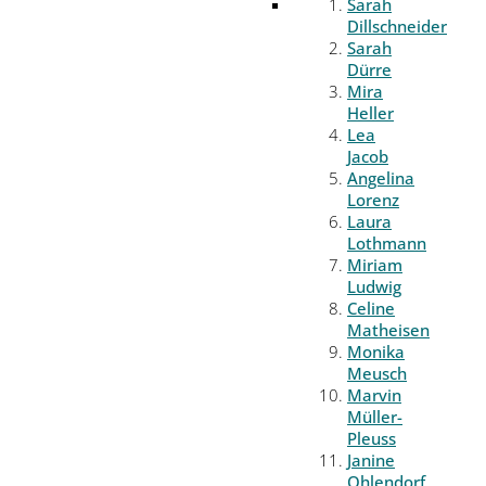
Sarah
Dillschneider
Sarah
Dürre
Mira
Heller
Lea
Jacob
Angelina
Lorenz
Laura
Lothmann
Miriam
Ludwig
Celine
Matheisen
Monika
Meusch
Marvin
Müller-
Pleuss
Janine
Ohlendorf