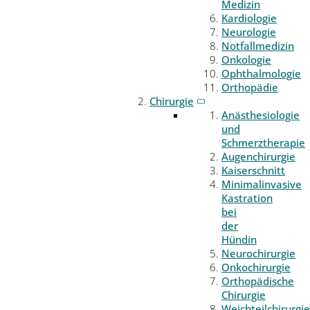
Medizin
Kardiologie
Neurologie
Notfallmedizin
Onkologie
Ophthalmologie
Orthopädie
Chirurgie
Anästhesiologie
und
Schmerztherapie
Augenchirurgie
Kaiserschnitt
Minimalinvasive
Kastration
bei
der
Hündin
Neurochirurgie
Onkochirurgie
Orthopädische
Chirurgie
Weichteilchirurgie