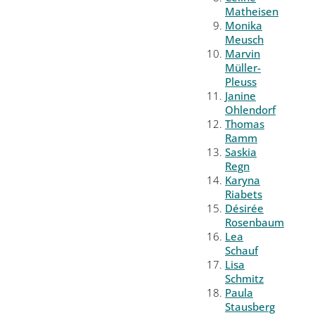
Matheisen
Monika
Meusch
Marvin
Müller-
Pleuss
Janine
Ohlendorf
Thomas
Ramm
Saskia
Regn
Karyna
Riabets
Désirée
Rosenbaum
Lea
Schauf
Lisa
Schmitz
Paula
Stausberg