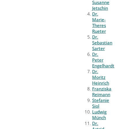
Susanne
Jetschin
Dr.
Marie-
Theres
Rueter
Dr.
Sebastian
Sarter
Dr.
Peter
Engelhardt
Dr.
Moritz
Heinrich
Franziska
Reimann
Stefanie
Siol
Ludwig
Münch
Dr.
Astrid