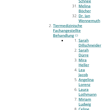
Schnee
Melina
Böcher
Dr. Jan
Wennemuth
Tiermedizinische
Fachangestellte
Behandlung
Sarah
Dillschneider
Sarah
Dürre
Mira
Heller
Lea
Jacob
Angelina
Lorenz
Laura
Lothmann
Miriam
Ludwig
Celine