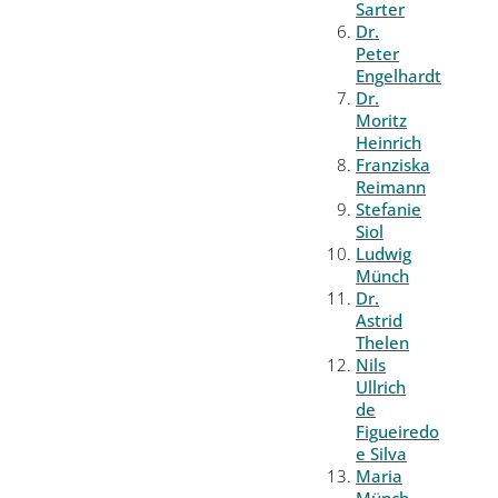
Sarter
Dr.
Peter
Engelhardt
Dr.
Moritz
Heinrich
Franziska
Reimann
Stefanie
Siol
Ludwig
Münch
Dr.
Astrid
Thelen
Nils
Ullrich
de
Figueiredo
e Silva
Maria