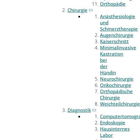
Orthopädie
Chirurgie
Anästhesiologie
und
Schmerztherapie
Augenchirurgie
Kaiserschnitt
Minimalinvasive
Kastration
bei
der
Hündin
Neurochirurgie
Onkochirurgie
Orthopädische
Chirurgie
Weichteilchirurgie
Diagnostik
Computertomogr
Endoskopie
Hausinternes
Labor