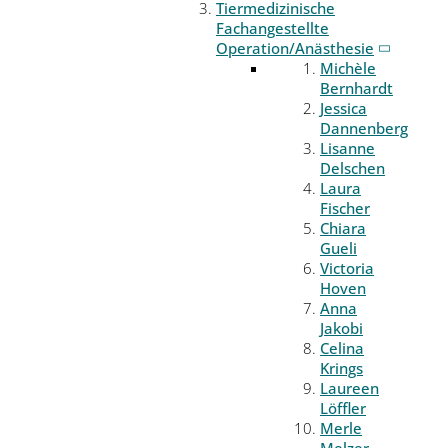
Tiermedizinische
Fachangestellte
Operation/Anästhesie
Michèle
Bernhardt
Jessica
Dannenberg
Lisanne
Delschen
Laura
Fischer
Chiara
Gueli
Victoria
Hoven
Anna
Jakobi
Celina
Krings
Laureen
Löffler
Merle