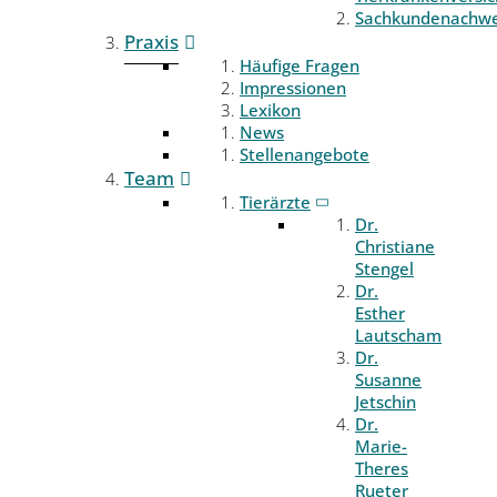
Sachkundenachwe
Praxis
Häufige Fragen
Impressionen
Lexikon
News
Stellenangebote
Team
Tierärzte
Dr.
Christiane
Stengel
Dr.
Esther
Lautscham
Dr.
Susanne
Jetschin
Dr.
Marie-
Theres
Rueter