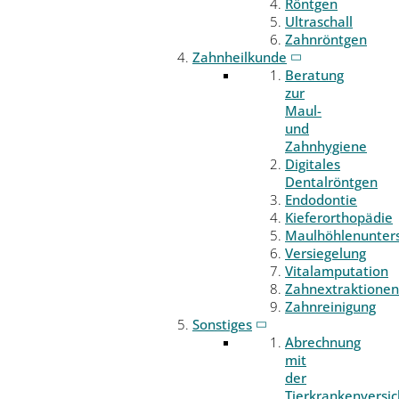
Röntgen
Ultraschall
Zahnröntgen
Zahnheilkunde
Beratung
zur
Maul-
und
Zahnhygiene
Digitales
Dentalröntgen
Endodontie
Kieferorthopädie
Maulhöhlenunter
Versiegelung
Vitalamputation
Zahnextraktionen
Zahnreinigung
Sonstiges
Abrechnung
mit
der
Tierkrankenversi