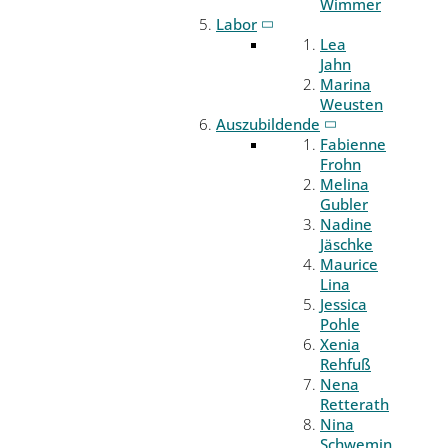
Wimmer
Labor
Lea
Jahn
Marina
Weusten
Auszubildende
Fabienne
Frohn
Melina
Gubler
Nadine
Jäschke
Maurice
Lina
Jessica
Pohle
Xenia
Rehfuß
Nena
Retterath
Nina
Schwemin