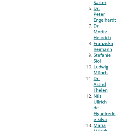
Sarter
Dr.
Peter
Engelhardt
Dr.
Moritz
Heinrich
Franziska
Reimann
Stefanie
Siol
Ludwig
Münch
Dr.
Astrid
Thelen
Nils
Ullrich
de
Figueiredo
e Silva
Maria