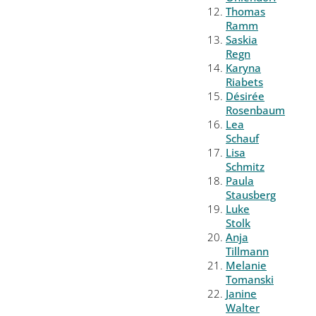
Thomas
Ramm
Saskia
Regn
Karyna
Riabets
Désirée
Rosenbaum
Lea
Schauf
Lisa
Schmitz
Paula
Stausberg
Luke
Stolk
Anja
Tillmann
Melanie
Tomanski
Janine
Walter