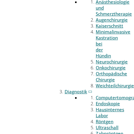
Anästhesiologie
und
Schmerztherapie
Augenchirurgie
Kaiserschnitt
Minimalinvasive
Kastration
bei
der
Hündin
Neurochirurgie
Onkochirurgie
Orthopädische
Chirurgie
Weichteilchirurgie
Diagnostik
Computertomogr
Endoskopie
Hausinternes
Labor
Röntgen
Ultraschall
Zahnröntgen