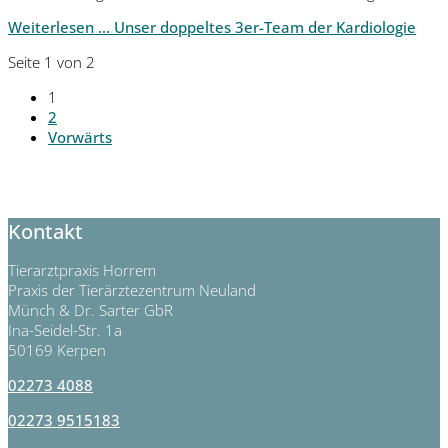
Weiterlesen …
Unser doppeltes 3er-Team der Kardiologie
Seite 1 von 2
1
2
Vorwärts
Kontakt
Tierarztpraxis Horrem
Praxis der Tierärztezentrum Neuland
Münch & Dr. Sarter GbR
Ina-Seidel-Str. 1a
50169 Kerpen
02273 4088
02273 9515183