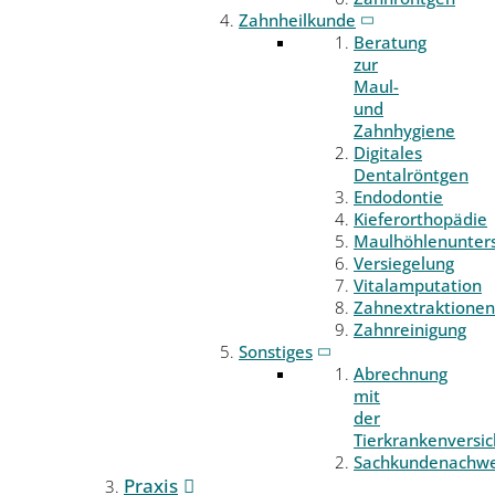
Zahnheilkunde
Beratung
zur
Maul-
und
Zahnhygiene
Digitales
Dentalröntgen
Endodontie
Kieferorthopädie
Maulhöhlenunter
Versiegelung
Vitalamputation
Zahnextraktionen
Zahnreinigung
Sonstiges
Abrechnung
mit
der
Tierkrankenversi
Sachkundenachwe
Praxis