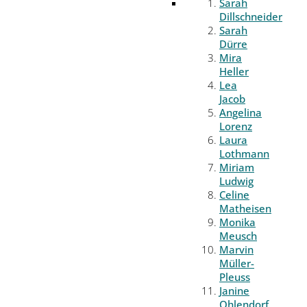
Sarah
Dillschneider
Sarah
Dürre
Mira
Heller
Lea
Jacob
Angelina
Lorenz
Laura
Lothmann
Miriam
Ludwig
Celine
Matheisen
Monika
Meusch
Marvin
Müller-
Pleuss
Janine
Ohlendorf