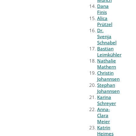
Münch
Dana
Finis
Alica
Prützel
Dr.
Svenja
Schnabel
Bastian
Leimkühler
Nathalie
Mathern
Christin
Johannsen
Stephan
Johannsen
Karina
Schreyer
Anna-
Clara
Meier
Katrin
Heimes